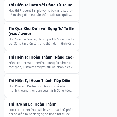
Thì Hiện Tại Đơn với Động Từ To Be
Học thì Present Simple với to be (am, is, are)
để tự tin giới thiệu bản thân, tuổi tác, quốc
tịch, vị trí và cảm xúc.
Thì Quá Khứ Đơn với Động Từ To Be
(was / were)
Học 'was' và 'were', dạng quá khứ đơn của to
be, để tự tin diễn tả trạng thái, danh tính và vị
trí trong quá khứ.
Thì Hiện Tại Hoàn Thành (Nâng Cao)
Nâng cao Present Perfect: dùng for/since chỉ
thời gian, just/already/yet/still và phân biệt với
Past Simple.
Thì Hiện Tại Hoàn Thành Tiếp Diễn
Học Present Perfect Continuous để nhấn
mạnh khoảng thời gian của hành động kéo
dài, phân biệt với Present Perfect.
Thì Tương Lai Hoàn Thành
Học Future Perfect (will have + quá khứ phân
từ) để diễn tả hành động sẽ hoàn tất trước