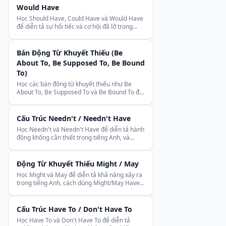
Would Have
Học Should Have, Could Have và Would Have
để diễn tả sự hối tiếc và cơ hội đã lỡ trong
tiếng Anh — cần thiết cho câu điều kiện loại 3.
Bán Động Từ Khuyết Thiếu (Be
About To, Be Supposed To, Be Bound
To)
Học các bán động từ khuyết thiếu như Be
About To, Be Supposed To và Be Bound To để
diễn tả sắc thái mà động từ khuyết thiếu
chính không thể.
Cấu Trúc Needn't / Needn't Have
Học Needn't và Needn't Have để diễn tả hành
động không cần thiết trong tiếng Anh, và
phân biệt rõ với Mustn't và Didn't Need To.
Động Từ Khuyết Thiếu Might / May
Học Might và May để diễn tả khả năng xảy ra
trong tiếng Anh, cách dùng Might/May Have
cho quá khứ, và May để xin phép trang trọng.
Cấu Trúc Have To / Don't Have To
Học Have To và Don't Have To để diễn tả