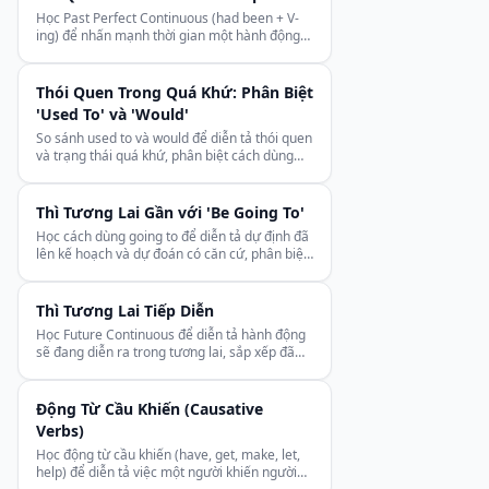
Học Past Perfect Continuous (had been + V-
ing) để nhấn mạnh thời gian một hành động
diễn ra trước sự kiện quá khứ.
Thói Quen Trong Quá Khứ: Phân Biệt
'Used To' và 'Would'
So sánh used to và would để diễn tả thói quen
và trạng thái quá khứ, phân biệt cách dùng
đúng cho từng trường hợp.
Thì Tương Lai Gần với 'Be Going To'
Học cách dùng going to để diễn tả dự định đã
lên kế hoạch và dự đoán có căn cứ, phân biệt
rõ với will.
Thì Tương Lai Tiếp Diễn
Học Future Continuous để diễn tả hành động
sẽ đang diễn ra trong tương lai, sắp xếp đã
định và câu hỏi lịch sự.
Động Từ Cầu Khiến (Causative
Verbs)
Học động từ cầu khiến (have, get, make, let,
help) để diễn tả việc một người khiến người