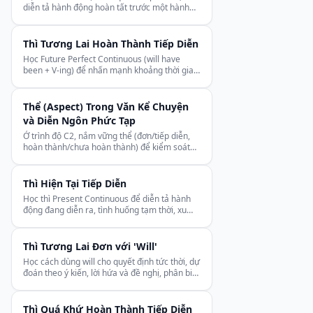
diễn tả hành động hoàn tất trước một hành
động khác trong quá khứ.
Thì Tương Lai Hoàn Thành Tiếp Diễn
Học Future Perfect Continuous (will have
been + V-ing) để nhấn mạnh khoảng thời gian
đến một mốc tương lai.
Thể (Aspect) Trong Văn Kể Chuyện
và Diễn Ngôn Phức Tạp
Ở trình độ C2, nắm vững thể (đơn/tiếp diễn,
hoàn thành/chưa hoàn thành) để kiểm soát
nhịp độ và trọng tâm bài viết.
Thì Hiện Tại Tiếp Diễn
Học thì Present Continuous để diễn tả hành
động đang diễn ra, tình huống tạm thời, xu
hướng và kế hoạch tương lai.
Thì Tương Lai Đơn với 'Will'
Học cách dùng will cho quyết định tức thời, dự
đoán theo ý kiến, lời hứa và đề nghị, phân biệt
với going to.
Thì Quá Khứ Hoàn Thành Tiếp Diễn