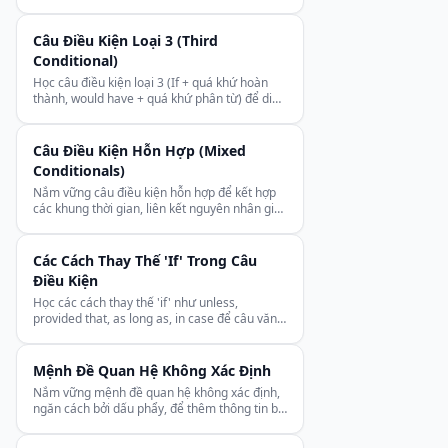
từ, danh từ để nói tiếng Anh tự nhiên hơn.
Câu Điều Kiện Loại 3 (Third
Conditional)
Học câu điều kiện loại 3 (If + quá khứ hoàn
thành, would have + quá khứ phân từ) để diễn
tả sự hối tiếc về quá khứ đã qua.
Câu Điều Kiện Hỗn Hợp (Mixed
Conditionals)
Nắm vững câu điều kiện hỗn hợp để kết hợp
các khung thời gian, liên kết nguyên nhân giả
định quá khứ với kết quả hiện tại.
Các Cách Thay Thế 'If' Trong Câu
Điều Kiện
Học các cách thay thế 'if' như unless,
provided that, as long as, in case để câu văn
điều kiện đa dạng và tự nhiên hơn.
Mệnh Đề Quan Hệ Không Xác Định
Nắm vững mệnh đề quan hệ không xác định,
ngăn cách bởi dấu phẩy, để thêm thông tin bổ
sung mượt mà cho câu văn.