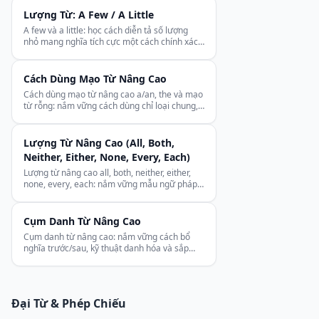
Lượng Từ: A Few / A Little
A few và a little: học cách diễn tả số lượng
nhỏ mang nghĩa tích cực một cách chính xác
với danh từ đếm được và không đếm được.
Cách Dùng Mạo Từ Nâng Cao
Cách dùng mạo từ nâng cao a/an, the và mạo
từ rỗng: nắm vững cách dùng chỉ loại chung,
danh từ độc nhất và ngữ cảnh tổ chức.
Lượng Từ Nâng Cao (All, Both,
Neither, Either, None, Every, Each)
Lượng từ nâng cao all, both, neither, either,
none, every, each: nắm vững mẫu ngữ pháp
và sự khác biệt tinh tế giữa chúng.
Cụm Danh Từ Nâng Cao
Cụm danh từ nâng cao: nắm vững cách bổ
nghĩa trước/sau, kỹ thuật danh hóa và sắp
xếp danh từ dày đặc trong tiếng Anh học
thuật.
Đại Từ & Phép Chiếu