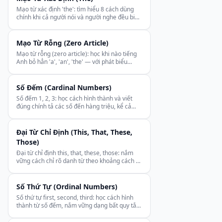
Mạo từ xác định 'the': tìm hiểu 8 cách dùng
chính khi cả người nói và người nghe đều biết
rõ đối tượng, tránh lỗi thường gặp.
Mạo Từ Rỗng (Zero Article)
Mạo từ rỗng (zero article): học khi nào tiếng
Anh bỏ hẳn 'a', 'an', 'the' — với phát biểu
chung, ngôn ngữ, thể thao, cụm từ cố định.
Số Đếm (Cardinal Numbers)
Số đếm 1, 2, 3: học cách hình thành và viết
đúng chính tả các số đến hàng triệu, kể cả
quy tắc khó với số hàng chục và hàng đơn vị.
Đại Từ Chỉ Định (This, That, These,
Those)
Đại từ chỉ định this, that, these, those: nắm
vững cách chỉ rõ danh từ theo khoảng cách và
số lượng, dùng làm từ hạn định lẫn đại từ.
Số Thứ Tự (Ordinal Numbers)
Số thứ tự first, second, third: học cách hình
thành từ số đếm, nắm vững dạng bất quy tắc
và cách dùng cho ngày tháng, tầng nhà.