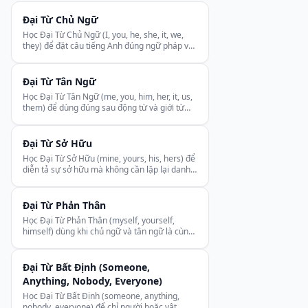
Đại Từ Chủ Ngữ
Học Đại Từ Chủ Ngữ (I, you, he, she, it, we,
they) để đặt câu tiếng Anh đúng ngữ pháp và
tự tin hơn.
Đại Từ Tân Ngữ
Học Đại Từ Tân Ngữ (me, you, him, her, it, us,
them) để dùng đúng sau động từ và giới từ
trong câu.
Đại Từ Sở Hữu
Học Đại Từ Sở Hữu (mine, yours, his, hers) để
diễn tả sự sở hữu mà không cần lặp lại danh
từ.
Đại Từ Phản Thân
Học Đại Từ Phản Thân (myself, yourself,
himself) dùng khi chủ ngữ và tân ngữ là cùng
một đối tượng.
Đại Từ Bất Định (Someone,
Anything, Nobody, Everyone)
Học Đại Từ Bất Định (someone, anything,
nobody, everyone) để chỉ người hoặc vật