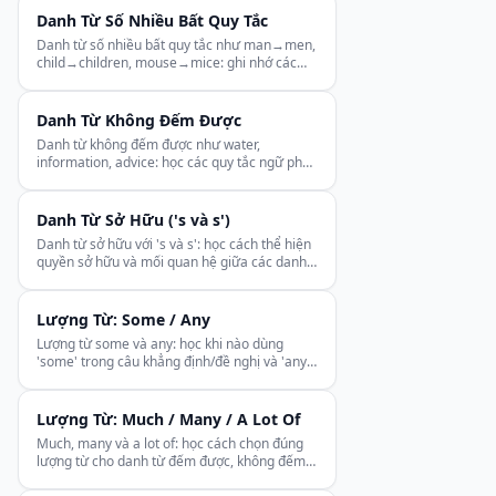
Danh Từ Số Nhiều Bất Quy Tắc
Danh từ số nhiều bất quy tắc như man→men,
child→children, mouse→mice: ghi nhớ các
dạng khó đoán này để không còn sai chính tả.
Danh Từ Không Đếm Được
Danh từ không đếm được như water,
information, advice: học các quy tắc ngữ pháp
đặc biệt chi phối chúng để tránh sai sót
thường gặp.
Danh Từ Sở Hữu ('s và s')
Danh từ sở hữu với 's và s': học cách thể hiện
quyền sở hữu và mối quan hệ giữa các danh
từ một cách chính xác trong mọi ngữ cảnh.
Lượng Từ: Some / Any
Lượng từ some và any: học khi nào dùng
'some' trong câu khẳng định/đề nghị và 'any'
trong câu hỏi/phủ định cho chính xác.
Lượng Từ: Much / Many / A Lot Of
Much, many và a lot of: học cách chọn đúng
lượng từ cho danh từ đếm được, không đếm
được, hoặc cả hai để diễn tả số lượng lớn.