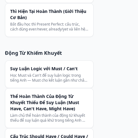
khác làm điều gì đó.
Thì Hiện Tại Hoàn Thành (Giới Thiệu
Cơ Bản)
Bắt đầu học thì Present Perfect: cấu trúc,
cách dùng ever/never, already/yet và liên hệ
quá khứ với hiện tại.
Động Từ Khiếm Khuyết
Suy Luận Logic với Must / Can't
Học Must và Can't để suy luận logic trong
tiếng Anh — Must cho kết luận gần như chắc
chắn đúng, Can't cho điều gần như chắc chắn
không thể.
Thể Hoàn Thành Của Động Từ
Khuyết Thiếu Để Suy Luận (Must
Have, Can't Have, Might Have)
Làm chủ thể hoàn thành của động từ khuyết
thiếu để suy luận quá khứ trong tiếng Anh —
Must Have, Can't Have, Might Have, Should
Have.
Cấu Trúc Should Have / Could Have /