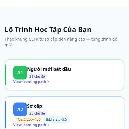
Lộ Trình Học Tập Của Bạn
Theo khung CEFR từ sơ cấp đến nâng cao — từng trình độ
một.
Người mới bắt đầu
A1
21 chủ đề
View learning path
Sơ cấp
A2
25 chủ đề
TOEIC 255–400
IELTS 2,5–3,5
View learning path