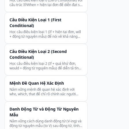
Học câu điều kiện loại 0 (Zero Conditional) với
cấu trúc If/When + hiện tại đơn để diễn đạt sự
thật hiển nhiên và quy luật tự nhiên.
Câu Điều Kiện Loại 1 (First
Conditional)
Học câu điều kiện loại 1 (If + hiện tại đơn, will
+ động từ nguyên mẫu) để nói về khả năng
xảy ra trong tương lai một cách tự tin.
Câu Điều Kiện Loại 2 (Second
Conditional)
Học câu điều kiện loại 2 (If + quá khứ đơn,
would + động từ nguyên mẫu) để diễn tả tình
huống giả định ở hiện tại hoặc tương lai.
Mệnh Đề Quan Hệ Xác Định
Nắm vững mệnh đề quan hệ xác định với
who, which, that để chỉ rõ chính xác người
hoặc vật được nhắc đến, không dùng dấu
phẩy.
Danh Động Từ và Động Từ Nguyên
Mẫu
Nắm vững cách dùng danh động từ (V-ing) và
động từ nguyên mẫu (to V) sau động từ, tính