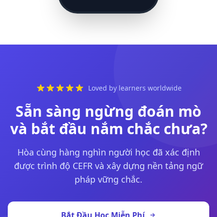
Loved by learners worldwide
Sẵn sàng ngừng đoán mò
và bắt đầu nắm chắc chưa?
Hòa cùng hàng nghìn người học đã xác định
được trình độ CEFR và xây dựng nền tảng ngữ
pháp vững chắc.
Bắt Đầu Học Miễn Phí