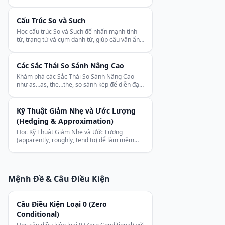
hay đủ trong tiếng Anh.
Cấu Trúc So và Such
Học cấu trúc So và Such để nhấn mạnh tính
từ, trạng từ và cụm danh từ, giúp câu văn ấn
tượng hơn.
Các Sắc Thái So Sánh Nâng Cao
Khám phá các Sắc Thái So Sánh Nâng Cao
như as…as, the…the, so sánh kép để diễn đạt
so sánh chính xác hơn.
Kỹ Thuật Giảm Nhẹ và Ước Lượng
(Hedging & Approximation)
Học Kỹ Thuật Giảm Nhẹ và Ước Lượng
(apparently, roughly, tend to) để làm mềm
khẳng định trong tiếng Anh.
Mệnh Đề & Câu Điều Kiện
Câu Điều Kiện Loại 0 (Zero
Conditional)