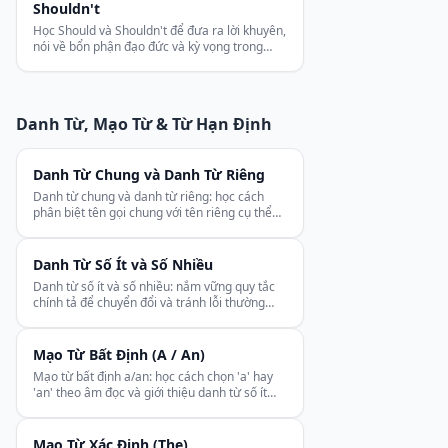
Shouldn't
Học Should và Shouldn't để đưa ra lời khuyên,
nói về bổn phận đạo đức và kỳ vọng trong
tiếng Anh — nhẹ nhàng hơn Must và dùng
hằng ngày.
Danh Từ, Mạo Từ & Từ Hạn Định
Danh Từ Chung và Danh Từ Riêng
Danh từ chung và danh từ riêng: học cách
phân biệt tên gọi chung với tên riêng cụ thể
và viết hoa đúng chuẩn trong mọi câu văn.
Danh Từ Số Ít và Số Nhiều
Danh từ số ít và số nhiều: nắm vững quy tắc
chính tả để chuyển đổi và tránh lỗi thường
gặp với danh từ bất quy tắc, không đếm được.
Mạo Từ Bất Định (A / An)
Mạo từ bất định a/an: học cách chọn 'a' hay
'an' theo âm đọc và giới thiệu danh từ số ít
đếm được một cách chính xác.
Mạo Từ Xác Định (The)