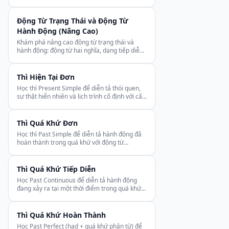
một thời điểm tương lai.
Động Từ Trạng Thái và Động Từ
Hành Động (Nâng Cao)
Khám phá nâng cao động từ trạng thái và
hành động: động từ hai nghĩa, dạng tiếp diễn
đặc biệt và thể phức tạp.
Thì Hiện Tại Đơn
Học thì Present Simple để diễn tả thói quen,
sự thật hiển nhiên và lịch trình cố định với cấu
trúc và dấu hiệu rõ ràng.
Thì Quá Khứ Đơn
Học thì Past Simple để diễn tả hành động đã
hoàn thành trong quá khứ với động từ
có/không quy tắc, phủ định, câu hỏi.
Thì Quá Khứ Tiếp Diễn
Học Past Continuous để diễn tả hành động
đang xảy ra tại một thời điểm trong quá khứ,
dùng với while/when.
Thì Quá Khứ Hoàn Thành
Học Past Perfect (had + quá khứ phân từ) để