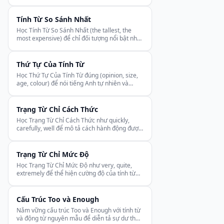
trong tiếng Anh.
Tính Từ So Sánh Nhất
Học Tính Từ So Sánh Nhất (the tallest, the
most expensive) để chỉ đối tượng nổi bật nhất
trong một nhóm.
Thứ Tự Của Tính Từ
Học Thứ Tự Của Tính Từ đúng (opinion, size,
age, colour) để nói tiếng Anh tự nhiên và
đúng ngữ pháp.
Trạng Từ Chỉ Cách Thức
Học Trạng Từ Chỉ Cách Thức như quickly,
carefully, well để mô tả cách hành động được
thực hiện trong tiếng Anh.
Trạng Từ Chỉ Mức Độ
Học Trạng Từ Chỉ Mức Độ như very, quite,
extremely để thể hiện cường độ của tính từ
trong tiếng Anh.
Cấu Trúc Too và Enough
Nắm vững cấu trúc Too và Enough với tính từ
và động từ nguyên mẫu để diễn tả sự dư thừa