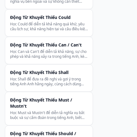
nghĩa vụ bên ngoài và sự không cần thiết
trong tiếng Anh, dùng được ở mọi thì khác với
Must.
Động Từ Khuyết Thiếu Could
Học Could để diễn tả khả năng quá khứ, yêu
cầu lịch sự, khả năng hiện tại và câu điều kiện
trong tiếng Anh, cùng Could Have cho cơ hội
đã lỡ.
Động Từ Khuyết Thiếu Can / Can't
Học Can và Can't để diễn tả khả năng, sự cho
phép và khả năng xảy ra trong tiếng Anh, kèm
quy tắc A2 dễ hiểu và lỗi thường gặp.
Động Từ Khuyết Thiếu Shall
Học Shall để đưa ra đề nghị và gợi ý trong
tiếng Anh Anh hằng ngày, cùng cách dùng
diễn tả nghĩa vụ ràng buộc trong văn bản
trang trọng, pháp lý.
Động Từ Khuyết Thiếu Must /
Mustn't
Học Must và Mustn't để diễn tả nghĩa vụ bắt
buộc và sự cấm đoán trong tiếng Anh, biết
chính xác khi nào cần làm và khi nào bị cấm.
Động Từ Khuyết Thiếu Should /