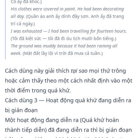
Cô ấy đã khóc.)
His clothes were covered in paint. He
had been decorating
all day.
(Quần áo anh ấy dính đầy sơn. Anh ấy đã trang
trí cả ngày.)
I was exhausted — I
had been travelling
for fourteen hours.
(Tôi đã kiệt sức — tôi đã đi du lịch mười bốn tiếng.)
The ground was muddy because it
had been raining
all
week.
(Mặt đất lầy lội vì trời đã mưa cả tuần.)
Cách dùng này giải thích
tại sao
mọi thứ trông
hoặc cảm thấy theo một cách nhất định vào một
thời điểm trong quá khứ.
Cách dùng 3 — Hoạt động quá khứ đang diễn ra
bị gián đoạn
Một hoạt động đang diễn ra (Quá khứ hoàn
thành tiếp diễn) đã đang diễn ra thì bị gián đoạn