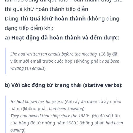
thì quá khứ hoàn thành tiếp diễn
Dùng
Thì Quá khứ hoàn thành
(không dùng
dạng tiếp diễn) khi:
a) Hoạt động đã hoàn thành và đếm được:
She
had written
ten emails before the meeting.
(Cô ấy đã
viết mười email trước cuộc họp.) (không phải:
had been
writing ten emails
)
b) Với các động từ trạng thái (stative verbs):
He
had known
her for years.
(Anh ấy đã quen cô ấy nhiều
năm.) (không phải:
had been knowing
)
They
had owned
that shop since the 1980s.
(Họ đã sở hữu
cửa hàng đó từ những năm 1980.) (không phải:
had been
owning
)