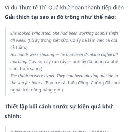
Ví dụ Thực tế Thì Quá khứ hoàn thành tiếp diễn
Giải thích tại sao ai đó trông như thế nào:
She
looked
exhausted. She
had been working
double shifts
all week.
(Cô ấy trông kiệt sức. Cô ấy đã làm việc ca đôi
cả tuần.)
His hands
were
shaking — he
had been drinking
coffee all
morning.
(Tay anh ấy run rẩy — anh ấy đã uống cà phê
suốt buổi sáng.)
The children
were
hyper. They
had been playing
outside in
the sun for hours.
(Bọn trẻ rất hiếu động. Chúng đã chơi
ngoài trời nắng hàng giờ.)
Thiết lập bối cảnh trước sự kiện quá khứ
chính: