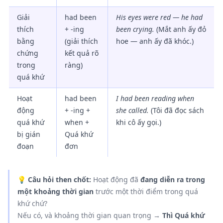
Giải
had been
His eyes were red — he had
thích
+ -ing
been crying.
(Mắt anh ấy đỏ
bằng
(giải thích
hoe — anh ấy đã khóc.)
chứng
kết quả rõ
trong
ràng)
quá khứ
Hoạt
had been
I had been reading when
động
+ -ing +
she called.
(Tôi đã đọc sách
quá khứ
when +
khi cô ấy gọi.)
bị gián
Quá khứ
đoạn
đơn
💡
Câu hỏi then chốt:
Hoạt động đã
đang diễn ra trong
một khoảng thời gian
trước một thời điểm trong quá
khứ chứ?
Nếu có, và khoảng thời gian quan trọng →
Thì Quá khứ