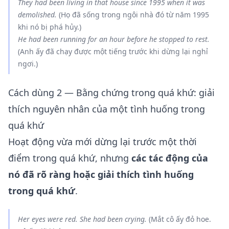
They
had been living
in that house
since
1995
when
it was
demolished.
(Họ đã sống trong ngôi nhà đó từ năm 1995
khi nó bị phá hủy.)
He
had been running
for an hour
before
he stopped to rest.
(Anh ấy đã chạy được một tiếng trước khi dừng lại nghỉ
ngơi.)
Cách dùng 2 — Bằng chứng trong quá khứ: giải
thích nguyên nhân của một tình huống trong
quá khứ
Hoạt động vừa mới dừng lại trước một thời
điểm trong quá khứ, nhưng
các tác động của
nó đã rõ ràng hoặc giải thích tình huống
trong quá khứ
.
Her eyes were red. She
had been crying
.
(Mắt cô ấy đỏ hoe.