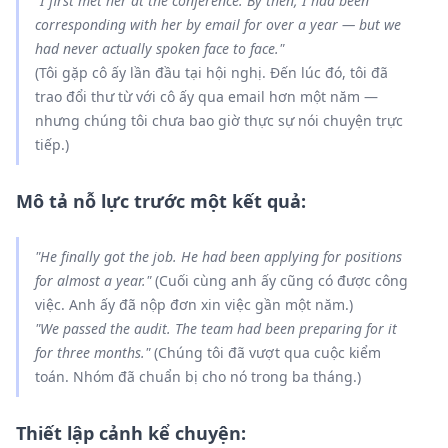
"I first
met
her at the conference. By then, I
had been
corresponding
with her by email for over a year — but we
had never
actually
spoken
face to face."
(Tôi gặp cô ấy lần đầu tại hội nghị. Đến lúc đó, tôi đã
trao đổi thư từ với cô ấy qua email hơn một năm —
nhưng chúng tôi chưa bao giờ thực sự nói chuyện trực
tiếp.)
Mô tả nỗ lực trước một kết quả:
"He finally
got
the job. He
had been applying
for positions
for almost a year."
(Cuối cùng anh ấy cũng có được công
việc. Anh ấy đã nộp đơn xin việc gần một năm.)
"We
passed
the audit. The team
had been preparing
for it
for three months."
(Chúng tôi đã vượt qua cuộc kiểm
toán. Nhóm đã chuẩn bị cho nó trong ba tháng.)
Thiết lập cảnh kể chuyện: