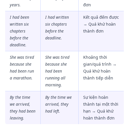
years.
đơn
I had been
I
had written
Kết quả đếm được
written six
six chapters
→ Quá khứ hoàn
chapters
before the
thành đơn
before the
deadline.
deadline.
She was tired
She was tired
Khoảng thời
because she
because she
gian/quá trình →
had been run
had been
Quá khứ hoàn
a marathon.
running
all
thành tiếp diễn
morning.
By the time
By the time we
Sự kiện hoàn
we arrived,
arrived, they
thành tại một thời
they had been
had left
.
hạn → Quá khứ
leaving.
hoàn thành đơn