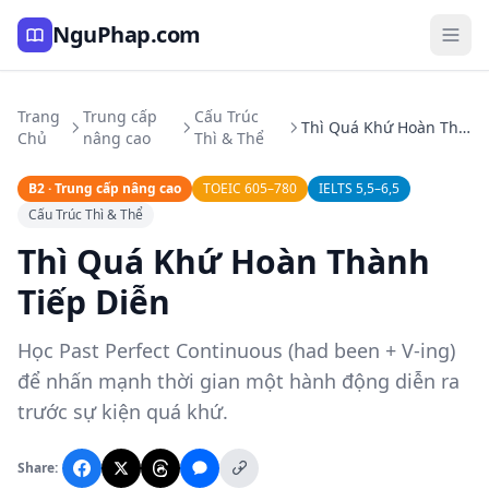
NguPhap.com
Trang
Trung cấp
Cấu Trúc
Thì Quá Khứ Hoàn Thành Tiếp Diễn
Chủ
nâng cao
Thì & Thể
B2 · Trung cấp nâng cao
TOEIC 605–780
IELTS 5,5–6,5
Cấu Trúc Thì & Thể
Thì Quá Khứ Hoàn Thành
Tiếp Diễn
Học Past Perfect Continuous (had been + V-ing)
để nhấn mạnh thời gian một hành động diễn ra
trước sự kiện quá khứ.
Share: