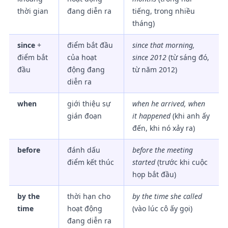
thời gian
đang diễn ra
tiếng, trong nhiều
tháng)
since
+
điểm bắt đầu
since that morning,
điểm bắt
của hoạt
since 2012
(từ sáng đó,
đầu
động đang
từ năm 2012)
diễn ra
when
giới thiệu sự
when he arrived, when
gián đoạn
it happened
(khi anh ấy
đến, khi nó xảy ra)
before
đánh dấu
before the meeting
điểm kết thúc
started
(trước khi cuộc
họp bắt đầu)
by the
thời hạn cho
by the time she called
time
hoạt động
(vào lúc cô ấy gọi)
đang diễn ra