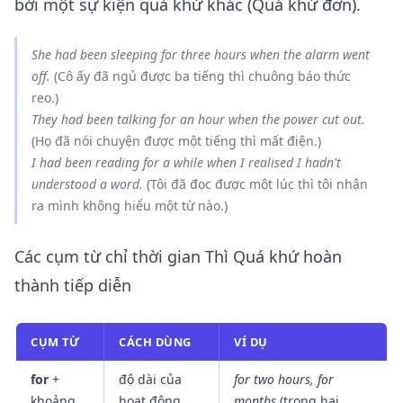
bởi một sự kiện quá khứ khác (Quá khứ đơn).
She
had been sleeping
for three hours
when
the alarm
went
off.
(Cô ấy đã ngủ được ba tiếng thì chuông báo thức
reo.)
They
had been talking
for an hour
when
the power
cut
out.
(Họ đã nói chuyện được một tiếng thì mất điện.)
I
had been reading
for a while
when
I realised I hadn't
understood a word.
(Tôi đã đọc được một lúc thì tôi nhận
ra mình không hiểu một từ nào.)
Các cụm từ chỉ thời gian Thì Quá khứ hoàn
thành tiếp diễn
CỤM TỪ
CÁCH DÙNG
VÍ DỤ
for
+
độ dài của
for two hours, for
khoảng
hoạt động
months
(trong hai