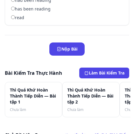
had been reading
has been reading
read
Nộp Bài
Bài Kiểm Tra Thực Hành
Làm Bài Kiểm Tra
Thì Quá Khứ Hoàn
Thì Quá Khứ Hoàn
Thì
Thành Tiếp Diễn — Bài
Thành Tiếp Diễn — Bài
Thàn
tập 1
tập 2
tập 
Chưa làm
Chưa làm
Chưa