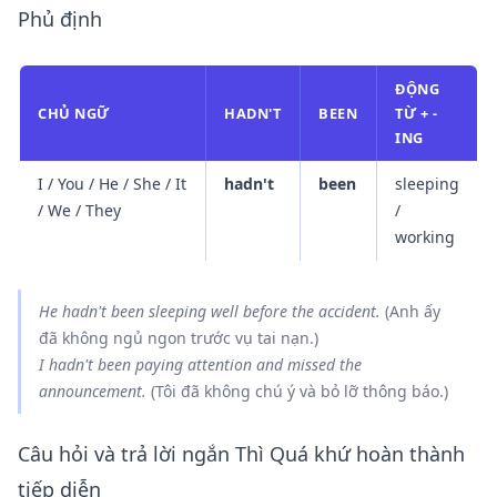
Phủ định
ĐỘNG
CHỦ NGỮ
HADN'T
BEEN
TỪ + -
ING
I / You / He / She / It
hadn't
been
sleeping
/ We / They
/
working
He
hadn't been sleeping
well before the accident.
(Anh ấy
đã không ngủ ngon trước vụ tai nạn.)
I
hadn't been paying
attention and missed the
announcement.
(Tôi đã không chú ý và bỏ lỡ thông báo.)
Câu hỏi và trả lời ngắn Thì Quá khứ hoàn thành
tiếp diễn