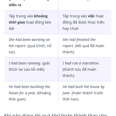
diễn ra
Tập trung vào
khoảng
Tập trung vào
việc
hoạt
thời gian
hoạt động kéo
động đã được thực hiện
dài
hay chưa
She
had been working
on
She
had finished
the
the report.
(quá trình, nỗ
report.
(kết quả đã hoàn
lực)
thành)
I
had been running
.
(giải
I
had run
a marathon.
thích tại sao tôi mệt)
(thành tựu đã hoàn
thành)
He
had been building
the
He
had built
the house by
house for a year.
(khoảng
June.
(hoàn thành trước
thời gian)
thời hạn)
Khi nào dùng thì quá khứ hoàn thành thay cho