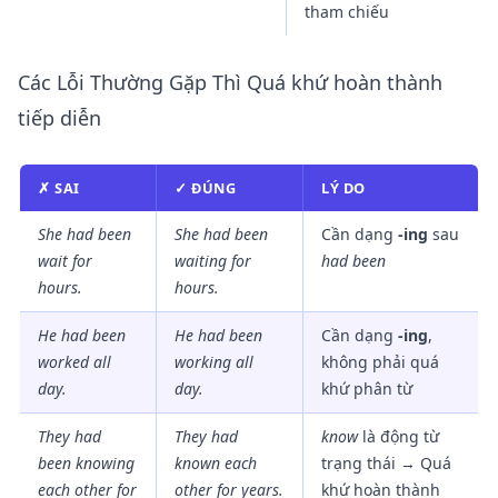
tham chiếu
Các Lỗi Thường Gặp Thì Quá khứ hoàn thành
tiếp diễn
✗ SAI
✓ ĐÚNG
LÝ DO
She had been
She
had been
Cần dạng
-ing
sau
wait for
waiting
for
had been
hours.
hours.
He had been
He
had been
Cần dạng
-ing
,
worked all
working
all
không phải quá
day.
day.
khứ phân từ
They had
They
had
know
là động từ
been knowing
known
each
trạng thái → Quá
each other for
other for years.
khứ hoàn thành