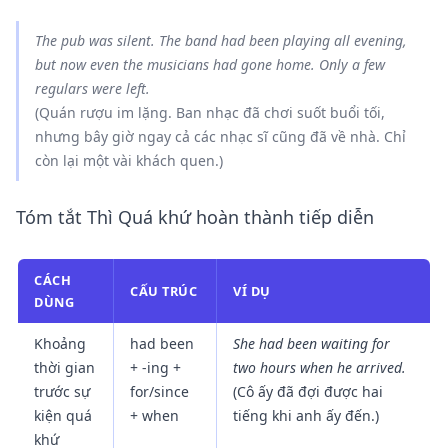
The pub
was
silent. The band
had been playing
all evening,
but now even the musicians
had gone
home. Only a few
regulars
were
left.
(Quán rượu im lặng. Ban nhạc đã chơi suốt buổi tối,
nhưng bây giờ ngay cả các nhạc sĩ cũng đã về nhà. Chỉ
còn lại một vài khách quen.)
Tóm tắt Thì Quá khứ hoàn thành tiếp diễn
CÁCH
CẤU TRÚC
VÍ DỤ
DÙNG
Khoảng
had been
She had been waiting for
thời gian
+ -ing +
two hours when he arrived.
trước sự
for/since
(Cô ấy đã đợi được hai
kiện quá
+ when
tiếng khi anh ấy đến.)
khứ