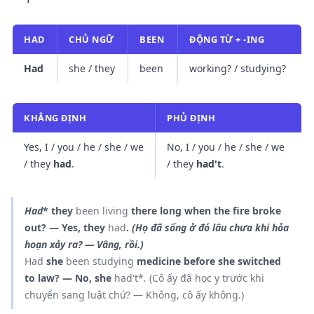
HAD
CHỦ NGỮ
BEEN
ĐỘNG TỪ + -ING
Had
she / they
been
working? / studying?
KHẲNG ĐỊNH
PHỦ ĐỊNH
Yes, I / you / he / she / we
No, I / you / he / she / we
/ they
had
.
/ they
had't
.
Had
* they
been living
there long when the fire broke
out? — Yes, they
had
.
(Họ đã sống ở đó lâu chưa khi hỏa
hoạn xảy ra? — Vâng, rồi.)
Had
she
been studying
medicine before she switched
to law? — No, she
had't*
.
(Cô ấy đã học y trước khi
chuyển sang luật chứ? — Không, cô ấy không.)