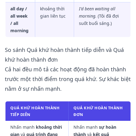
all day /
khoảng thời
I'd been waiting all
all week
gian liên tục
morning.
(Tôi đã đợi
/ all
suốt buổi sáng.)
morning
So sánh Quá khứ hoàn thành tiếp diễn và Quá
khứ hoàn thành đơn
Cả hai đều mô tả các hoạt động đã hoàn thành
trước một thời điểm trong quá khứ. Sự khác biệt
nằm ở sự nhấn mạnh.
QUÁ KHỨ HOÀN THÀNH
QUÁ KHỨ HOÀN THÀNH
TIẾP DIỄN
ĐƠN
Nhấn mạnh
khoảng thời
Nhấn mạnh
sự hoàn
gian
và
quá trình đang
thành
và
kết quả