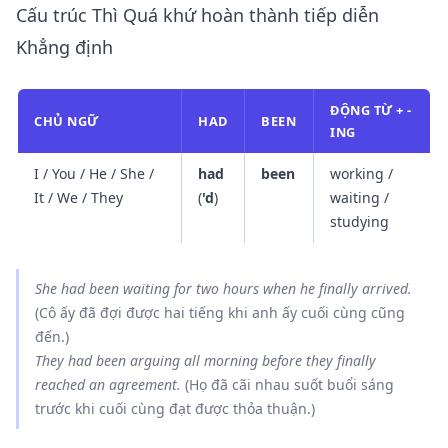
Cấu trúc Thì Quá khứ hoàn thành tiếp diễn
Khẳng định
ĐỘNG TỪ + -
CHỦ NGỮ
HAD
BEEN
ING
I / You / He / She /
had
been
working /
It / We / They
(
'd
)
waiting /
studying
She
had been waiting
for two hours when he finally arrived.
(Cô ấy đã đợi được hai tiếng khi anh ấy cuối cùng cũng
đến.)
They
had been arguing
all morning before they finally
reached an agreement.
(Họ đã cãi nhau suốt buổi sáng
trước khi cuối cùng đạt được thỏa thuận.)