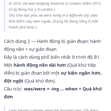
In 2015, she
was studying
medicine in London.
(Năm 2015,
cô ấy đang học y ở London.)
This time last year, we
were
living in a different city.
(Vào
thời điểm này năm ngoái, chúng tôi đang sống ở một
thành phố khác.)
Cách dùng 2 — Hành động bị gián đoạn: hành
động nền + sự gián đoạn
Đây là cách dùng phổ biến nhất ở trình độ B1.
Một
hành động nền dài hơn
(Quá khứ tiếp
diễn) bị gián đoạn bởi một
sự kiện ngắn hơn,
đột ngột
(Quá khứ đơn).
Cấu trúc:
was/were + -ing ... when + Quá khứ
đơn
I
was having
a shower
when
the doorbell
rang
.
(Tôi đang