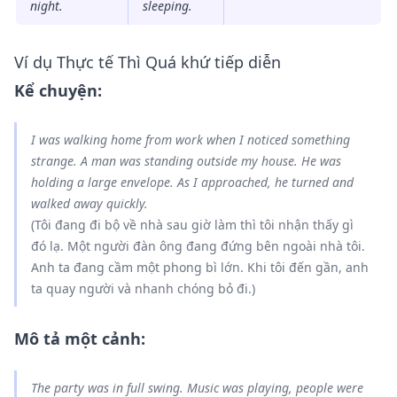
night.
sleeping
.
Ví dụ Thực tế Thì Quá khứ tiếp diễn
Kể chuyện:
I
was walking
home from work when I
noticed
something
strange. A man
was standing
outside my house. He
was
holding
a large envelope. As I
approached
, he
turned
and
walked
away quickly.
(Tôi đang đi bộ về nhà sau giờ làm thì tôi nhận thấy gì
đó lạ. Một người đàn ông đang đứng bên ngoài nhà tôi.
Anh ta đang cầm một phong bì lớn. Khi tôi đến gần, anh
ta quay người và nhanh chóng bỏ đi.)
Mô tả một cảnh:
The party
was in full swing
. Music
was playing
, people
were