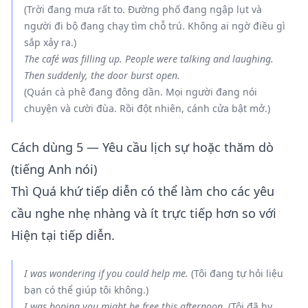
(Trời đang mưa rất to. Đường phố đang ngập lụt và
người đi bộ đang chạy tìm chỗ trú. Không ai ngờ điều gì
sắp xảy ra.)
The café
was filling up
. People
were talking
and laughing.
Then suddenly, the door
burst
open.
(Quán cà phê đang đông dần. Mọi người đang nói
chuyện và cười đùa. Rồi đột nhiên, cánh cửa bật mở.)
Cách dùng 5 — Yêu cầu lịch sự hoặc thăm dò
(tiếng Anh nói)
Thì Quá khứ tiếp diễn có thể làm cho các yêu
cầu nghe nhẹ nhàng và ít trực tiếp hơn so với
Hiện tại tiếp diễn.
I
was wondering
if you could help me.
(Tôi đang tự hỏi liệu
bạn có thể giúp tôi không.)
I
was hoping
you might be free this afternoon.
(Tôi đã hy