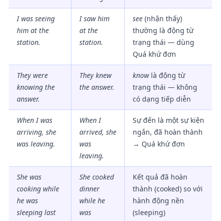
I was seeing
I
saw
him
see
(nhận thấy)
him at the
at the
thường là động từ
station.
station.
trạng thái — dùng
Quá khứ đơn
They were
They
knew
know
là động từ
knowing the
the answer.
trạng thái — không
answer.
có dạng tiếp diễn
When I was
When I
Sự đến là một sự kiện
arriving, she
arrived
, she
ngắn, đã hoàn thành
was leaving.
was
→ Quá khứ đơn
leaving.
She was
She
cooked
Kết quả đã hoàn
cooking while
dinner
thành (cooked) so với
he was
while he
hành động nền
sleeping last
was
(sleeping)