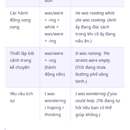
đơn
Các hành
was/were
He was reading while
động song
+ -ing +
she was cooking.
(Anh
song
while +
ấy đang đọc sách
was/were
trong khi cô ấy đang
+ -ing
nấu ăn.)
Thiết lập bối
was/were
It was raining. The
cảnh trong
+ -ing
streets were empty.
kể chuyện
(hành
(Trời đang mưa.
động nền)
Đường phố vắng
tanh.)
Yêu cầu lịch
I was
I was wondering if you
sự
wondering
could help.
(Tôi đang tự
/ hoping /
hỏi liệu bạn có thể
thinking
giúp không.)