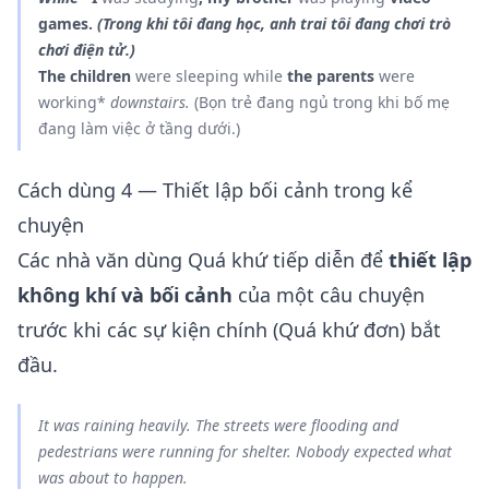
games.
(Trong khi tôi đang học, anh trai tôi đang chơi trò
chơi điện tử.)
The children
were sleeping while
the parents
were
working*
downstairs.
(Bọn trẻ đang ngủ trong khi bố mẹ
đang làm việc ở tầng dưới.)
Cách dùng 4 — Thiết lập bối cảnh trong kể
chuyện
Các nhà văn dùng Quá khứ tiếp diễn để
thiết lập
không khí và bối cảnh
của một câu chuyện
trước khi các sự kiện chính (Quá khứ đơn) bắt
đầu.
It
was raining
heavily. The streets
were flooding
and
pedestrians
were running
for shelter. Nobody
expected
what
was about to happen.