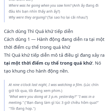
Where
was
he
going
when you saw him?
(Anh ấy đang đi
đâu khi bạn nhìn thấy anh ấy?)
Why
were
they
arguing
?
(Tại sao họ lại cãi nhau?)
Cách dùng Thì Quá khứ tiếp diễn
Cách dùng 1 — Hành động đang diễn ra tại một
thời điểm cụ thể trong quá khứ
Thì Quá khứ tiếp diễn mô tả điều gì đang xảy ra
tại một thời điểm cụ thể trong quá khứ
. Nó
tạo khung cho hành động nền.
At nine o'clock last night, I
was watching
a film.
(Lúc chín
giờ tối qua, tôi đang xem phim.)
"What
were
you
doing
at 3 p.m. yesterday?" "I
was
in a
meeting."
("Bạn đang làm gì lúc 3 giờ chiều hôm qua?"
"Tôi đang họp.")