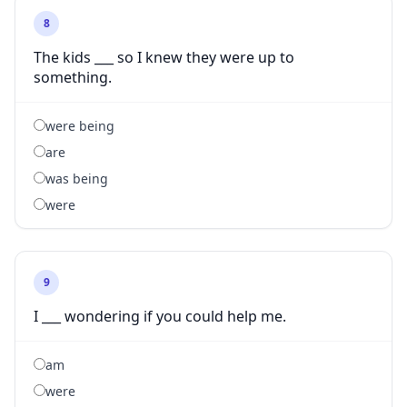
8
The kids ___ so I knew they were up to
something.
were being
are
was being
were
9
I ___ wondering if you could help me.
am
were