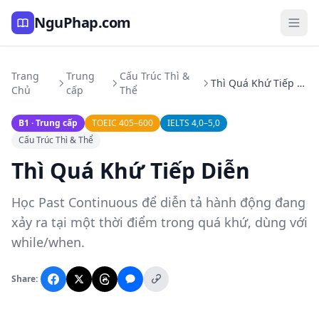
NguPhap.com
Trang
Trung
Cấu Trúc Thì &
Thì Quá Khứ Tiếp Diễn
Chủ
cấp
Thể
B1 · Trung cấp
TOEIC 405–600
IELTS 4,0–5,0
Cấu Trúc Thì & Thể
Thì Quá Khứ Tiếp Diễn
Học Past Continuous để diễn tả hành động đang
xảy ra tại một thời điểm trong quá khứ, dùng với
while/when.
Share: