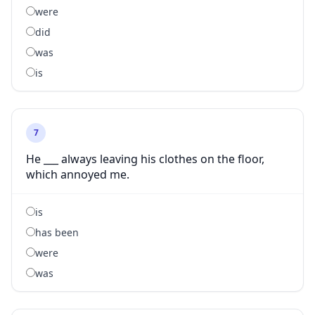
were
did
was
is
7
He ___ always leaving his clothes on the floor,
which annoyed me.
is
has been
were
was