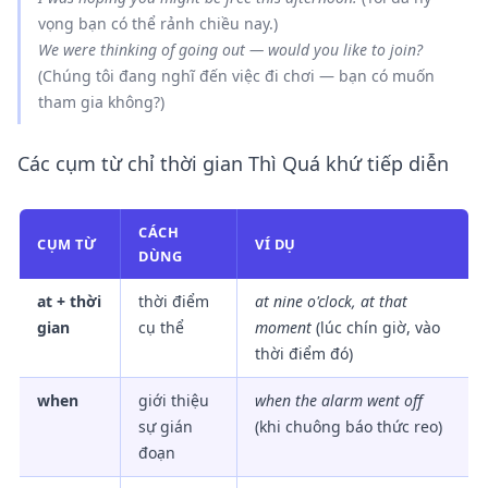
vọng bạn có thể rảnh chiều nay.)
We
were thinking
of going out — would you like to join?
(Chúng tôi đang nghĩ đến việc đi chơi — bạn có muốn
tham gia không?)
Các cụm từ chỉ thời gian Thì Quá khứ tiếp diễn
CÁCH
CỤM TỪ
VÍ DỤ
DÙNG
at + thời
thời điểm
at nine o'clock, at that
gian
cụ thể
moment
(lúc chín giờ, vào
thời điểm đó)
when
giới thiệu
when the alarm went off
sự gián
(khi chuông báo thức reo)
đoạn