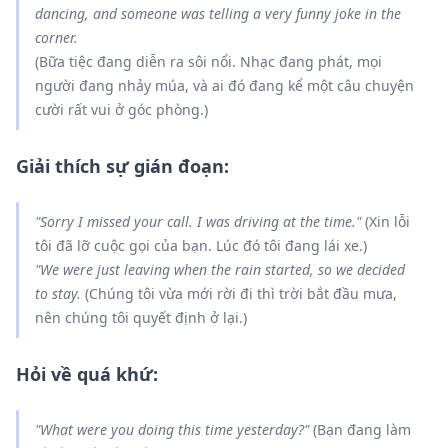
dancing
, and someone
was telling
a very funny joke in the
corner.
(Bữa tiệc đang diễn ra sôi nổi. Nhạc đang phát, mọi
người đang nhảy múa, và ai đó đang kể một câu chuyện
cười rất vui ở góc phòng.)
Giải thích sự gián đoạn:
"Sorry I missed your call. I
was driving
at the time."
(Xin lỗi
tôi đã lỡ cuộc gọi của bạn. Lúc đó tôi đang lái xe.)
"We
were
just
leaving
when the rain
started
, so we
decided
to stay.
(Chúng tôi vừa mới rời đi thì trời bắt đầu mưa,
nên chúng tôi quyết định ở lại.)
Hỏi về quá khứ:
"What
were
you
doing
this time yesterday?"
(Bạn đang làm