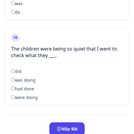
was
do
10
The children were being so quiet that I went to
check what they ___.
did
was doing
had done
were doing
Nộp Bài