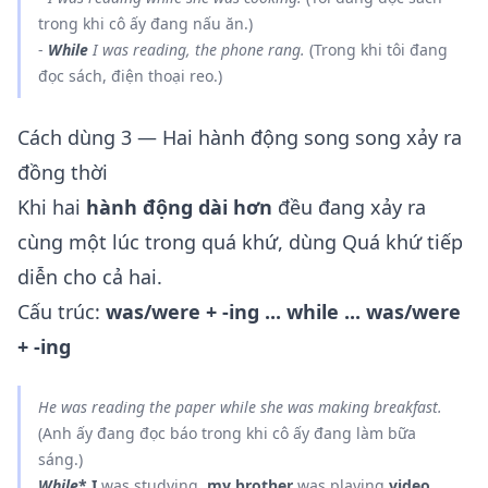
trong khi cô ấy đang nấu ăn.)
-
While
I was reading, the phone rang.
(Trong khi tôi đang
đọc sách, điện thoại reo.)
Cách dùng 3 — Hai hành động song song xảy ra
đồng thời
Khi hai
hành động dài hơn
đều đang xảy ra
cùng một lúc trong quá khứ, dùng Quá khứ tiếp
diễn cho cả hai.
Cấu trúc:
was/were + -ing ... while ... was/were
+ -ing
He
was reading
the paper
while
she
was making
breakfast.
(Anh ấy đang đọc báo trong khi cô ấy đang làm bữa
sáng.)
While
* I
was studying
, my brother
was playing
video