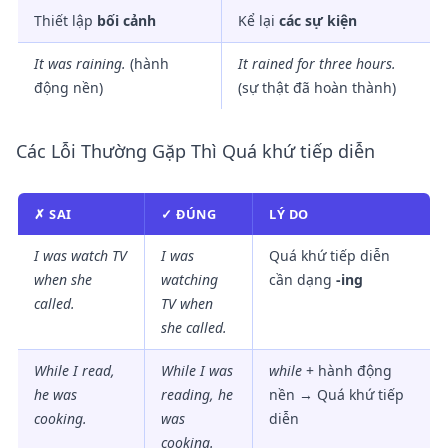
Thiết lập
bối cảnh
Kể lại
các sự kiện
It
was raining
.
(hành
It
rained
for three hours.
động nền)
(sự thật đã hoàn thành)
Các Lỗi Thường Gặp Thì Quá khứ tiếp diễn
✗ SAI
✓ ĐÚNG
LÝ DO
I was watch TV
I
was
Quá khứ tiếp diễn
when she
watching
cần dạng
-ing
called.
TV when
she called.
While I read,
While I
was
while
+ hành động
he was
reading
, he
nền → Quá khứ tiếp
cooking.
was
diễn
cooking.