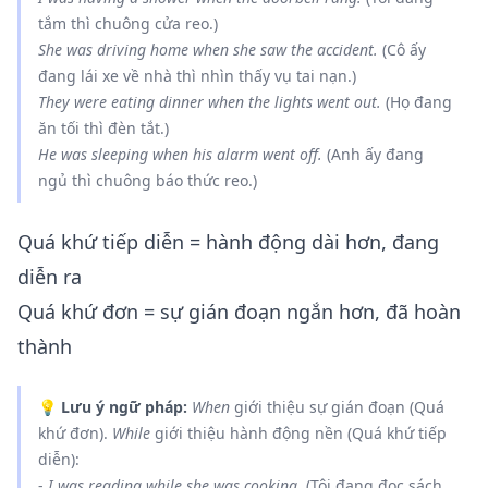
tắm thì chuông cửa reo.)
She
was driving
home
when
she
saw
the accident.
(Cô ấy
đang lái xe về nhà thì nhìn thấy vụ tai nạn.)
They
were eating
dinner
when
the lights
went
out.
(Họ đang
ăn tối thì đèn tắt.)
He
was sleeping
when
his alarm
went
off.
(Anh ấy đang
ngủ thì chuông báo thức reo.)
Quá khứ tiếp diễn = hành động dài hơn, đang
diễn ra
Quá khứ đơn = sự gián đoạn ngắn hơn, đã hoàn
thành
💡
Lưu ý ngữ pháp:
When
giới thiệu sự gián đoạn (Quá
khứ đơn).
While
giới thiệu hành động nền (Quá khứ tiếp
diễn):
-
I was reading
while
she was cooking.
(Tôi đang đọc sách