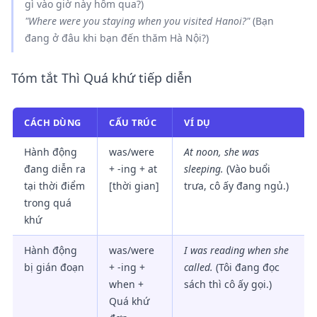
gì vào giờ này hôm qua?)
"Where
were
you
staying
when you
visited
Hanoi?"
(Bạn
đang ở đâu khi bạn đến thăm Hà Nội?)
Tóm tắt Thì Quá khứ tiếp diễn
CÁCH DÙNG
CẤU TRÚC
VÍ DỤ
Hành động
was/were
At noon, she was
đang diễn ra
+ -ing + at
sleeping.
(Vào buổi
tại thời điểm
[thời gian]
trưa, cô ấy đang ngủ.)
trong quá
khứ
Hành động
was/were
I was reading when she
bị gián đoạn
+ -ing +
called.
(Tôi đang đọc
when +
sách thì cô ấy gọi.)
Quá khứ