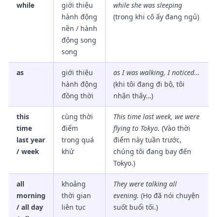
while
giới thiệu
while she was sleeping
hành động
(trong khi cô ấy đang ngủ)
nền / hành
động song
song
as
giới thiệu
as I was walking, I noticed…
hành động
(khi tôi đang đi bộ, tôi
đồng thời
nhận thấy…)
this
cùng thời
This time last week, we were
time
điểm
flying to Tokyo.
(Vào thời
last year
trong quá
điểm này tuần trước,
/ week
khứ
chúng tôi đang bay đến
Tokyo.)
all
khoảng
They were talking all
morning
thời gian
evening.
(Họ đã nói chuyện
/ all day
liên tục
suốt buổi tối.)