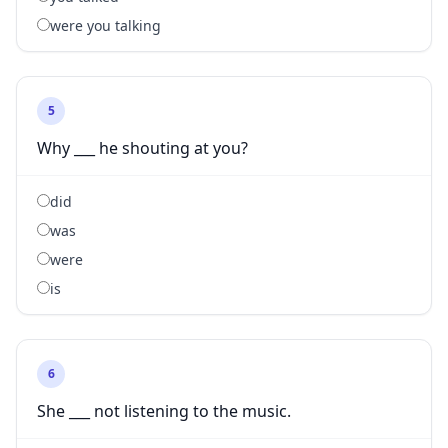
were you talking
5
Why ___ he shouting at you?
did
was
were
is
6
She ___ not listening to the music.