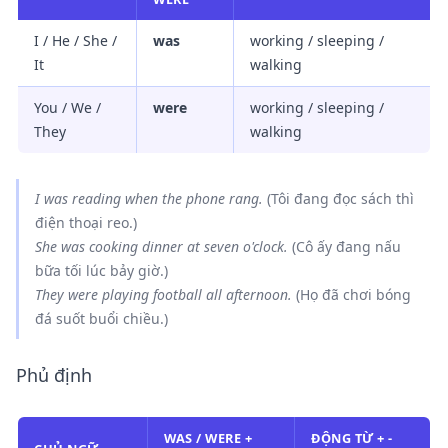
I / He / She /
was
working / sleeping /
It
walking
You / We /
were
working / sleeping /
They
walking
I
was reading
when the phone rang.
(Tôi đang đọc sách thì
điện thoại reo.)
She
was cooking
dinner at seven o'clock.
(Cô ấy đang nấu
bữa tối lúc bảy giờ.)
They
were playing
football all afternoon.
(Họ đã chơi bóng
đá suốt buổi chiều.)
Phủ định
WAS / WERE +
ĐỘNG TỪ + -