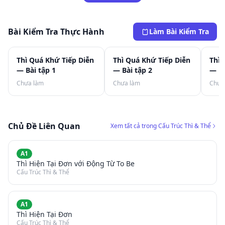
Bài Kiểm Tra Thực Hành
Làm Bài Kiểm Tra
Thì Quá Khứ Tiếp Diễn
Thì Quá Khứ Tiếp Diễn
Thì 
— Bài tập 1
— Bài tập 2
— Bà
Chưa làm
Chưa làm
Chưa
Chủ Đề Liên Quan
Xem tất cả trong Cấu Trúc Thì & Thể
A1
Thì Hiện Tại Đơn với Động Từ To Be
Cấu Trúc Thì & Thể
A1
Thì Hiện Tại Đơn
Cấu Trúc Thì & Thể