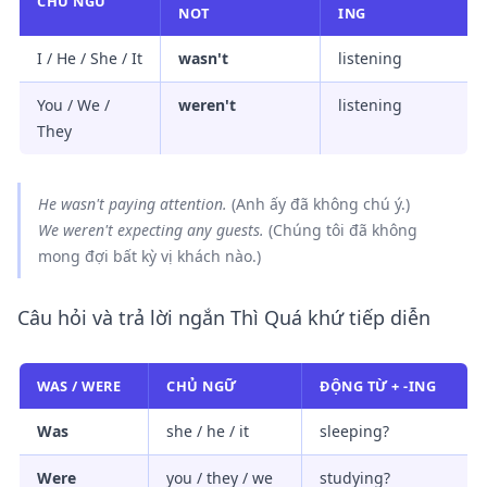
CHỦ NGỮ
NOT
ING
I / He / She / It
wasn't
listening
You / We /
weren't
listening
They
He
wasn't paying
attention.
(Anh ấy đã không chú ý.)
We
weren't expecting
any guests.
(Chúng tôi đã không
mong đợi bất kỳ vị khách nào.)
Câu hỏi và trả lời ngắn Thì Quá khứ tiếp diễn
WAS / WERE
CHỦ NGỮ
ĐỘNG TỪ + -ING
Was
she / he / it
sleeping?
Were
you / they / we
studying?