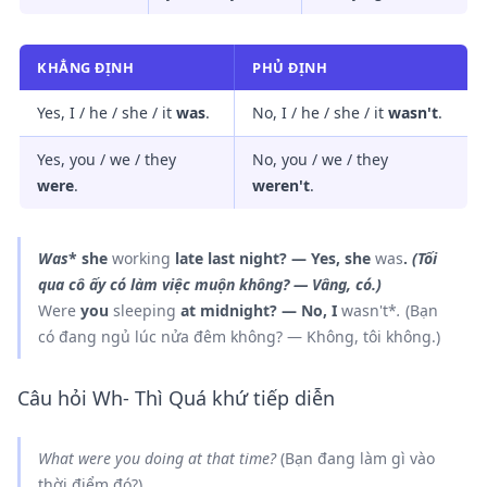
KHẲNG ĐỊNH
PHỦ ĐỊNH
Yes, I / he / she / it
was
.
No, I / he / she / it
wasn't
.
Yes, you / we / they
No, you / we / they
were
.
weren't
.
Was
* she
working
late last night? — Yes, she
was
.
(Tối
qua cô ấy có làm việc muộn không? — Vâng, có.)
Were
you
sleeping
at midnight? — No, I
wasn't*
.
(Bạn
có đang ngủ lúc nửa đêm không? — Không, tôi không.)
Câu hỏi Wh- Thì Quá khứ tiếp diễn
What
were
you
doing
at that time?
(Bạn đang làm gì vào
thời điểm đó?)