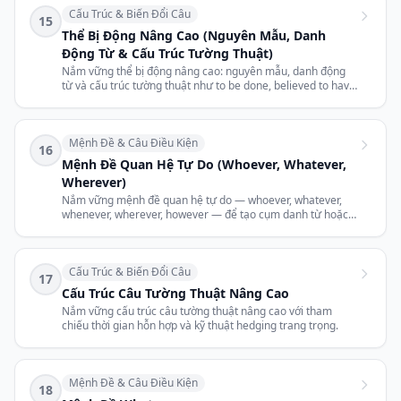
Cấu Trúc & Biến Đổi Câu
15
Thể Bị Động Nâng Cao (Nguyên Mẫu, Danh
Động Từ & Cấu Trúc Tường Thuật)
Nắm vững thể bị động nâng cao: nguyên mẫu, danh động
từ và cấu trúc tường thuật như to be done, believed to have
been.
Mệnh Đề & Câu Điều Kiện
16
Mệnh Đề Quan Hệ Tự Do (Whoever, Whatever,
Wherever)
Nắm vững mệnh đề quan hệ tự do — whoever, whatever,
whenever, wherever, however — để tạo cụm danh từ hoặc
trạng từ linh hoạt.
Cấu Trúc & Biến Đổi Câu
17
Cấu Trúc Câu Tường Thuật Nâng Cao
Nắm vững cấu trúc câu tường thuật nâng cao với tham
chiếu thời gian hỗn hợp và kỹ thuật hedging trang trọng.
Mệnh Đề & Câu Điều Kiện
18