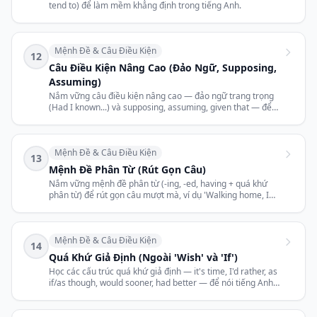
tend to) để làm mềm khẳng định trong tiếng Anh.
Mệnh Đề & Câu Điều Kiện
12
Câu Điều Kiện Nâng Cao (Đảo Ngữ, Supposing,
Assuming)
Nắm vững câu điều kiện nâng cao — đảo ngữ trang trọng
(Had I known...) và supposing, assuming, given that — để
nói tiếng Anh tinh tế hơn.
Mệnh Đề & Câu Điều Kiện
13
Mệnh Đề Phân Từ (Rút Gọn Câu)
Nắm vững mệnh đề phân từ (-ing, -ed, having + quá khứ
phân từ) để rút gọn câu mượt mà, ví dụ 'Walking home, I
saw an accident.'
Mệnh Đề & Câu Điều Kiện
14
Quá Khứ Giả Định (Ngoài 'Wish' và 'If')
Học các cấu trúc quá khứ giả định — it's time, I'd rather, as
if/as though, would sooner, had better — để nói tiếng Anh
tinh tế hơn.