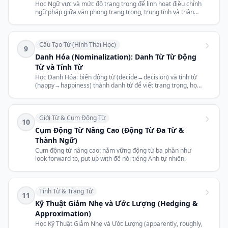
Học Ngữ vực và mức độ trang trọng để linh hoạt điều chỉnh
ngữ pháp giữa văn phong trang trọng, trung tính và thân
mật.
Cấu Tạo Từ (Hình Thái Học)
9
Danh Hóa (Nominalization): Danh Từ Từ Động
Từ và Tính Từ
Học Danh Hóa: biến động từ (decide→decision) và tính từ
(happy→happiness) thành danh từ để viết trang trọng, học
thuật.
Giới Từ & Cụm Động Từ
10
Cụm Động Từ Nâng Cao (Động Từ Đa Từ &
Thành Ngữ)
Cụm động từ nâng cao: nắm vững động từ ba phần như
look forward to, put up with để nói tiếng Anh tự nhiên.
Tính Từ & Trạng Từ
11
Kỹ Thuật Giảm Nhẹ và Ước Lượng (Hedging &
Approximation)
Học Kỹ Thuật Giảm Nhẹ và Ước Lượng (apparently, roughly,