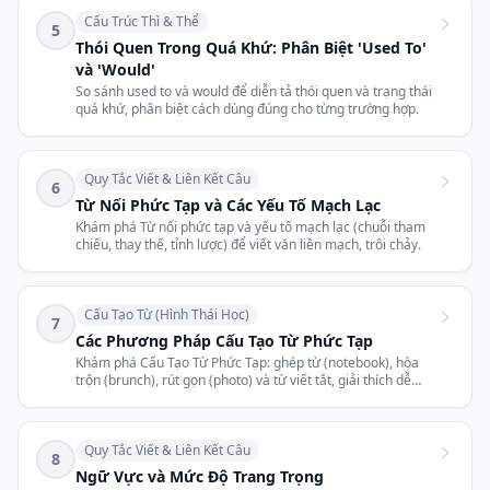
Cấu Trúc Thì & Thể
5
Thói Quen Trong Quá Khứ: Phân Biệt 'Used To'
và 'Would'
So sánh used to và would để diễn tả thói quen và trạng thái
quá khứ, phân biệt cách dùng đúng cho từng trường hợp.
Quy Tắc Viết & Liên Kết Câu
6
Từ Nối Phức Tạp và Các Yếu Tố Mạch Lạc
Khám phá Từ nối phức tạp và yếu tố mạch lạc (chuỗi tham
chiếu, thay thế, tỉnh lược) để viết văn liền mạch, trôi chảy.
Cấu Tạo Từ (Hình Thái Học)
7
Các Phương Pháp Cấu Tạo Từ Phức Tạp
Khám phá Cấu Tạo Từ Phức Tạp: ghép từ (notebook), hòa
trộn (brunch), rút gọn (photo) và từ viết tắt, giải thích dễ
hiểu.
Quy Tắc Viết & Liên Kết Câu
8
Ngữ Vực và Mức Độ Trang Trọng