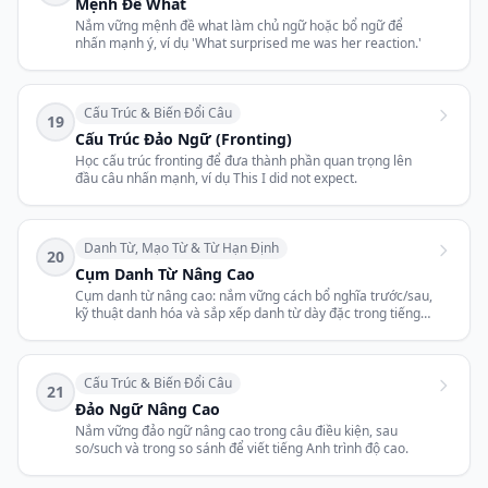
Mệnh Đề What
Nắm vững mệnh đề what làm chủ ngữ hoặc bổ ngữ để
nhấn mạnh ý, ví dụ 'What surprised me was her reaction.'
Cấu Trúc & Biến Đổi Câu
19
Cấu Trúc Đảo Ngữ (Fronting)
Học cấu trúc fronting để đưa thành phần quan trọng lên
đầu câu nhấn mạnh, ví dụ This I did not expect.
Danh Từ, Mạo Từ & Từ Hạn Định
20
Cụm Danh Từ Nâng Cao
Cụm danh từ nâng cao: nắm vững cách bổ nghĩa trước/sau,
kỹ thuật danh hóa và sắp xếp danh từ dày đặc trong tiếng
Anh học thuật.
Cấu Trúc & Biến Đổi Câu
21
Đảo Ngữ Nâng Cao
Nắm vững đảo ngữ nâng cao trong câu điều kiện, sau
so/such và trong so sánh để viết tiếng Anh trình độ cao.