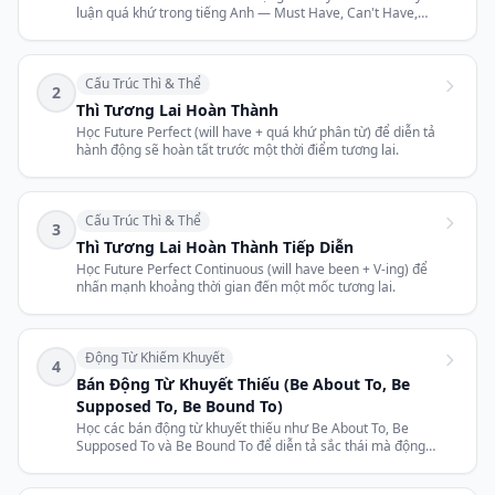
luận quá khứ trong tiếng Anh — Must Have, Can't Have,
Might Have, Should Have.
Cấu Trúc Thì & Thể
2
Thì Tương Lai Hoàn Thành
Học Future Perfect (will have + quá khứ phân từ) để diễn tả
hành động sẽ hoàn tất trước một thời điểm tương lai.
Cấu Trúc Thì & Thể
3
Thì Tương Lai Hoàn Thành Tiếp Diễn
Học Future Perfect Continuous (will have been + V-ing) để
nhấn mạnh khoảng thời gian đến một mốc tương lai.
Động Từ Khiếm Khuyết
4
Bán Động Từ Khuyết Thiếu (Be About To, Be
Supposed To, Be Bound To)
Học các bán động từ khuyết thiếu như Be About To, Be
Supposed To và Be Bound To để diễn tả sắc thái mà động
từ khuyết thiếu chính không thể.