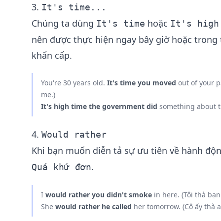
3.
It's time...
Chúng ta dùng
hoặc
It's time
It's high
nên được thực hiện ngay bây giờ hoặc trong 
khẩn cấp.
You're 30 years old.
It's time you moved
out of your p
mẹ.)
It's high time the government did
something about th
4.
Would rather
Khi bạn muốn diễn tả sự ưu tiên về hành độ
.
Quá khứ đơn
I
would rather you didn't smoke
in here. (Tôi thà bạ
She
would rather he called
her tomorrow. (Cô ấy thà a