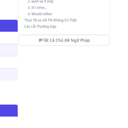
2. wish và if only
3. It's time...
4. Would rather
Thực Tế so với Thì Không Có Thật
Các Lỗi Thường Gặp
Tất Cả Chủ Đề Ngữ Pháp