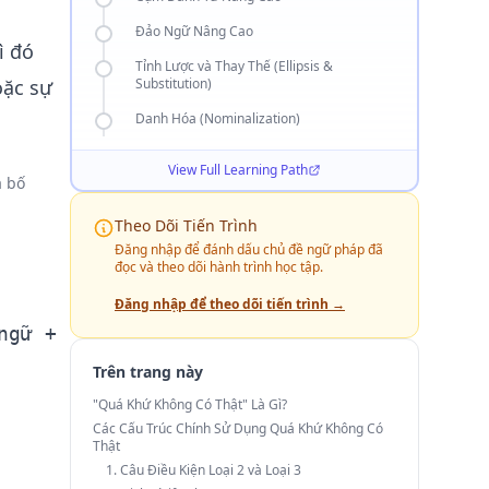
Đảo Ngữ Nâng Cao
ì đó
Tỉnh Lược và Thay Thế (Ellipsis &
oặc sự
Substitution)
Danh Hóa (Nominalization)
View Full Learning Path
à bố
Theo Dõi Tiến Trình
Đăng nhập để đánh dấu chủ đề ngữ pháp đã
đọc và theo dõi hành trình học tập.
Đăng nhập để theo dõi tiến trình →
ngữ +
Trên trang này
"Quá Khứ Không Có Thật" Là Gì?
Các Cấu Trúc Chính Sử Dụng Quá Khứ Không Có
Thật
1. Câu Điều Kiện Loại 2 và Loại 3