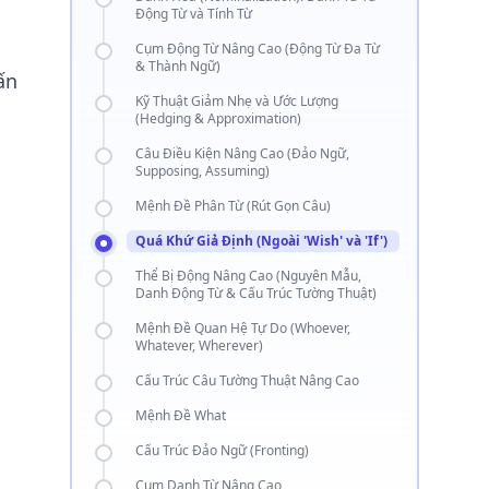
Động Từ và Tính Từ
Cụm Động Từ Nâng Cao (Động Từ Đa Từ
& Thành Ngữ)
ấn
Kỹ Thuật Giảm Nhẹ và Ước Lượng
(Hedging & Approximation)
Câu Điều Kiện Nâng Cao (Đảo Ngữ,
Supposing, Assuming)
Mệnh Đề Phân Từ (Rút Gọn Câu)
Quá Khứ Giả Định (Ngoài 'Wish' và 'If')
Thể Bị Động Nâng Cao (Nguyên Mẫu,
Danh Động Từ & Cấu Trúc Tường Thuật)
Mệnh Đề Quan Hệ Tự Do (Whoever,
Whatever, Wherever)
Cấu Trúc Câu Tường Thuật Nâng Cao
Mệnh Đề What
Cấu Trúc Đảo Ngữ (Fronting)
Cụm Danh Từ Nâng Cao