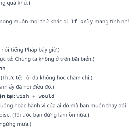
ng quá khứ.)
 mong muốn mọi thứ khác đi.
mang tính nh
If only
 nói tiếng Pháp bây giờ.)
ực tế: Chúng ta không ở trên bãi biển.)
nh
(Thực tế: Tôi đã không học chăm chỉ.)
Anh ấy đã nói điều đó.)
n tại:
wish + would
huống hoặc hành vi của ai đó mà bạn muốn thay đổi.
se. (Tôi ước bạn đừng làm ồn nữa.)
i ngừng mưa.)