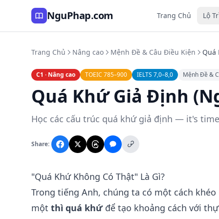
NguPhap.com
Trang Chủ
Lộ T
Trang Chủ
Nâng cao
Mệnh Đề & Câu Điều Kiện
Quá K
C1 · Nâng cao
TOEIC 785–900
IELTS 7,0–8,0
Mệnh Đề & C
Quá Khứ Giả Định (Ngo
Học các cấu trúc quá khứ giả định — it's time
Share:
"Quá Khứ Không Có Thật" Là Gì?
Trong tiếng Anh, chúng ta có một cách khéo 
một
thì quá khứ
để tạo khoảng cách với thực