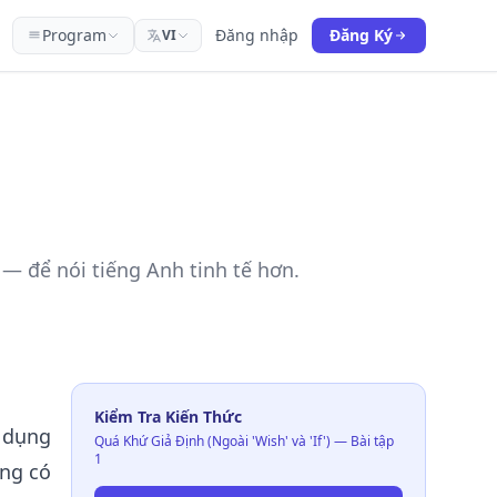
Program
Đăng nhập
Đăng Ký
VI
r — để nói tiếng Anh tinh tế hơn.
Kiểm Tra Kiến Thức
ử dụng
Quá Khứ Giả Định (Ngoài 'Wish' và 'If') — Bài tập
1
ông có