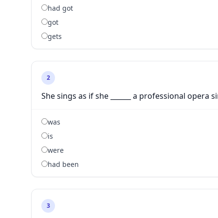
had got
got
gets
2
She sings as if she ______ a professional opera si
was
is
were
had been
3