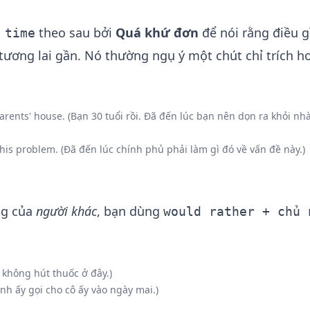
theo sau bởi
Quá khứ đơn
để nói rằng điều g
 time
tương lai gần. Nó thường ngụ ý một chút chỉ trích h
arents' house. (Bạn 30 tuổi rồi. Đã đến lúc bạn nên dọn ra khỏi nh
is problem. (Đã đến lúc chính phủ phải làm gì đó về vấn đề này.)
ng của
người khác
, bạn dùng
would rather + chủ 
n không hút thuốc ở đây.)
nh ấy gọi cho cô ấy vào ngày mai.)