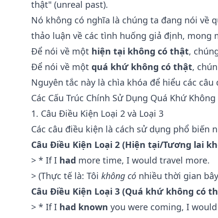
thật" (unreal past).
Nó không có nghĩa là chúng ta đang nói về q
thảo luận về các tình huống giả định, mong m
Để nói về một
hiện tại không có thật
, chún
Để nói về một
quá khứ không có thật
, chú
Nguyên tắc này là chìa khóa để hiểu các câu đ
Các Cấu Trúc Chính Sử Dụng Quá Khứ Không 
1. Câu Điều Kiện Loại 2 và Loại 3
Các câu điều kiện là cách sử dụng phổ biến 
Câu Điều Kiện Loại 2 (Hiện tại/Tương lai kh
> * If I
had
more time, I would travel more.
> (Thực tế là: Tôi
không có
nhiều thời gian bây
Câu Điều Kiện Loại 3 (Quá khứ không có th
> * If I
had known
you were coming, I would