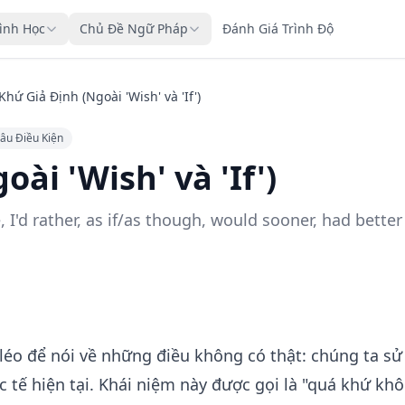
rình Học
Chủ Đề Ngữ Pháp
Đánh Giá Trình Độ
hứ Giả Định (Ngoài 'Wish' và 'If')
âu Điều Kiện
ài 'Wish' và 'If')
, I'd rather, as if/as though, would sooner, had bette
léo để nói về những điều không có thật: chúng ta s
 tế hiện tại. Khái niệm này được gọi là "quá khứ kh