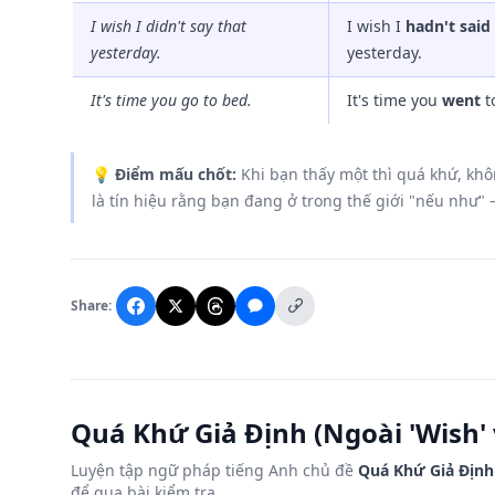
I wish I didn't say that
I wish I
hadn't said
yesterday.
yesterday.
It's time you go to bed.
It's time you
went
t
💡
Điểm mấu chốt:
Khi bạn thấy một thì quá khứ, khô
là tín hiệu rằng bạn đang ở trong thế giới "nếu như" 
Share:
Quá Khứ Giả Định (Ngoài 'Wish' v
Luyện tập ngữ pháp tiếng Anh chủ đề
Quá Khứ Giả Định (
để qua bài kiểm tra.