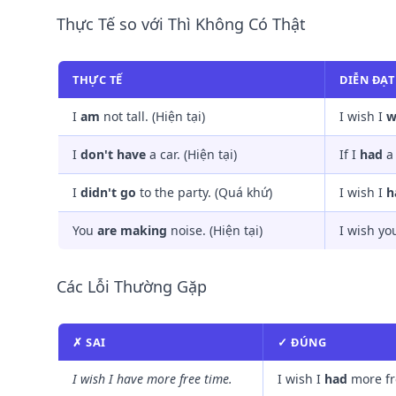
Thực Tế so với Thì Không Có Thật
THỰC TẾ
DIỄN ĐẠ
I
am
not tall. (Hiện tại)
I wish I
w
I
don't have
a car. (Hiện tại)
If I
had
a 
I
didn't go
to the party. (Quá khứ)
I wish I
h
You
are making
noise. (Hiện tại)
I wish y
Các Lỗi Thường Gặp
✗ SAI
✓ ĐÚNG
I wish I have more free time.
I wish I
had
more fr