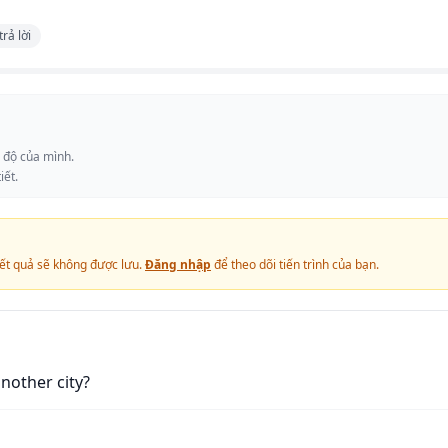
trả lời
c độ của mình.
iết.
ết quả sẽ không được lưu.
Đăng nhập
để theo dõi tiến trình của bạn.
nother city?