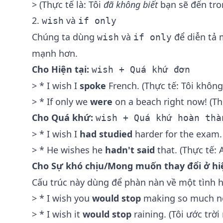
> (Thực tế là: Tôi
đã không biết
bạn sẽ đến tro
2.
và
wish
if only
Chúng ta dùng
và
để diễn tả
wish
if only
mạnh hơn.
Cho Hiện tại:
wish + Quá khứ đơn
> * I wish I
spoke
French. (Thực tế: Tôi không
> * If only we
were
on a beach right now! (Th
Cho Quá khứ:
wish + Quá khứ hoàn thà
> * I wish I
had studied
harder for the exam. 
> * He wishes he
hadn't said
that. (Thực tế: 
Cho Sự khó chịu/Mong muốn thay đổi ở hiệ
Cấu trúc này dùng để phàn nàn về một tình 
> * I wish you
would stop
making so much noi
> * I wish it
would stop
raining. (Tôi ước trờ