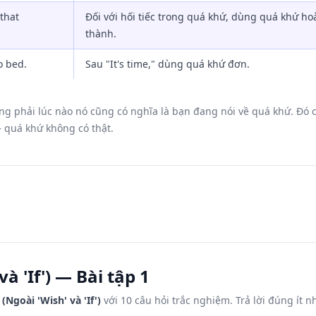
that
Đối với hối tiếc trong quá khứ, dùng quá khứ ho
thành.
o bed.
Sau "It's time," dùng quá khứ đơn.
ng phải lúc nào nó cũng có nghĩa là bạn đang nói về quá khứ. Đó 
– quá khứ không có thật.
à 'If') — Bài tập 1
Ngoài 'Wish' và 'If')
với 10 câu hỏi trắc nghiệm. Trả lời đúng ít n