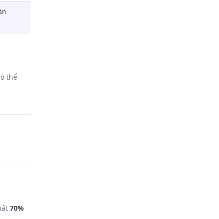
àn
có thể
hất
70%