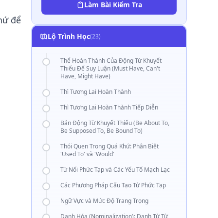
Làm Bài Kiểm Tra
hứ để
Lộ Trình Học
(23)
Thể Hoàn Thành Của Động Từ Khuyết
Thiếu Để Suy Luận (Must Have, Can't
Have, Might Have)
Thì Tương Lai Hoàn Thành
Thì Tương Lai Hoàn Thành Tiếp Diễn
Bán Động Từ Khuyết Thiếu (Be About To,
Be Supposed To, Be Bound To)
Thói Quen Trong Quá Khứ: Phân Biệt
'Used To' và 'Would'
Từ Nối Phức Tạp và Các Yếu Tố Mạch Lạc
Các Phương Pháp Cấu Tạo Từ Phức Tạp
Ngữ Vực và Mức Độ Trang Trọng
Danh Hóa (Nominalization): Danh Từ Từ