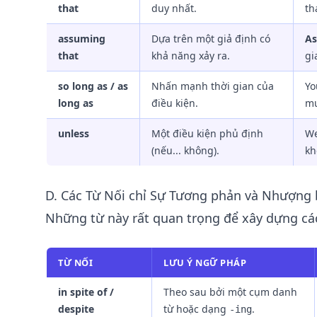
that
duy nhất.
th
assuming
Dựa trên một giả định có
As
that
khả năng xảy ra.
gi
so long as / as
Nhấn mạnh thời gian của
Yo
long as
điều kiện.
mư
unless
Một điều kiện phủ định
We
(nếu... không).
kh
D. Các Từ Nối chỉ Sự Tương phản và Nhượng
Những từ này rất quan trọng để xây dựng các
TỪ NỐI
LƯU Ý NGỮ PHÁP
in spite of /
Theo sau bởi một cụm danh
despite
từ hoặc dạng
.
-ing