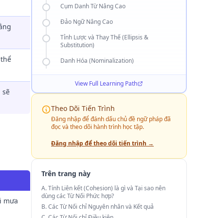
Cụm Danh Từ Nâng Cao
Đảo Ngữ Nâng Cao
rằng
Tỉnh Lược và Thay Thế (Ellipsis &
Substitution)
 thể
Danh Hóa (Nominalization)
View Full Learning Path
 sẽ
Theo Dõi Tiến Trình
Đăng nhập để đánh dấu chủ đề ngữ pháp đã
đọc và theo dõi hành trình học tập.
Đăng nhập để theo dõi tiến trình →
Trên trang này
A. Tính Liên kết (Cohesion) là gì và Tại sao nên
dùng các Từ Nối Phức hợp?
ời mưa
B. Các Từ Nối chỉ Nguyên nhân và Kết quả
C. Các Từ Nối chỉ Điều kiện