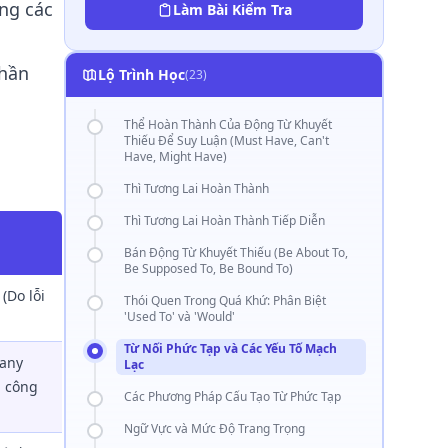
ng các
Làm Bài Kiểm Tra
phần
Lộ Trình Học
(23)
Thể Hoàn Thành Của Động Từ Khuyết
Thiếu Để Suy Luận (Must Have, Can't
Have, Might Have)
Thì Tương Lai Hoàn Thành
Thì Tương Lai Hoàn Thành Tiếp Diễn
Bán Động Từ Khuyết Thiếu (Be About To,
Be Supposed To, Be Bound To)
(Do lỗi
Thói Quen Trong Quá Khứ: Phân Biệt
'Used To' và 'Would'
Từ Nối Phức Tạp và Các Yếu Tố Mạch
pany
Lạc
h công
Các Phương Pháp Cấu Tạo Từ Phức Tạp
Ngữ Vực và Mức Độ Trang Trọng