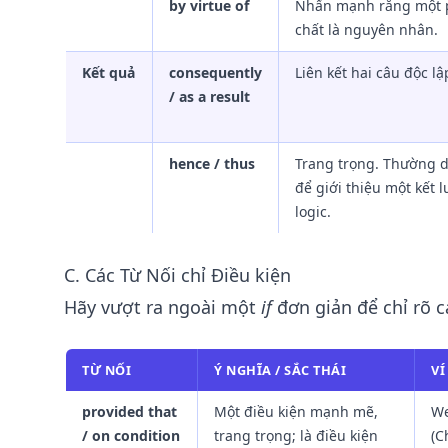
by virtue of
Nhấn mạnh rằng một
chất là nguyên nhân.
Kết quả
consequently
Liên kết hai câu độc lậ
/ as a result
hence / thus
Trang trọng. Thường 
để giới thiệu một kết 
logic.
C. Các Từ Nối chỉ Điều kiện
Hãy vượt ra ngoài một
if
đơn giản để chỉ rõ c
TỪ NỐI
Ý NGHĨA / SẮC THÁI
VÍ
provided that
Một điều kiện mạnh mẽ,
We
/ on condition
trang trọng; là điều kiện
(C