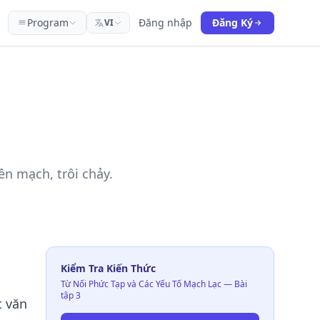
Program
Đăng nhập
Đăng Ký
VI
ền mạch, trôi chảy.
Kiểm Tra Kiến Thức
Từ Nối Phức Tạp và Các Yếu Tố Mạch Lạc — Bài
tập 3
t văn