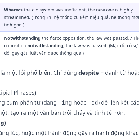
Whereas
the old system was inefficient, the new one is highly
streamlined. (Trong khi hệ thống cũ kém hiệu quả, hệ thống mới 
tinh gọn.)
Notwithstanding
the fierce opposition, the law was passed. / Th
opposition
notwithstanding
, the law was passed. (Mặc dù có s
đối gay gắt, luật vẫn được thông qua.)
là một lỗi phổ biến. Chỉ dùng
despite
+ danh từ hoặ
ipial Phrases)
dụng cụm phân từ (dạng
hoặc
) để liên kết các
-ing
-ed
ột, tạo ra một văn bản trôi chảy và tinh tế hơn.
)
ng
ùng lúc, hoặc một hành động gây ra hành động khác