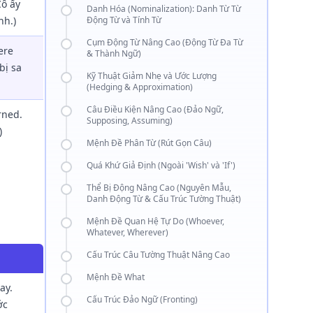
Cô ấy
Danh Hóa (Nominalization): Danh Từ Từ
nh.)
Động Từ và Tính Từ
Cụm Động Từ Nâng Cao (Động Từ Đa Từ
ere
& Thành Ngữ)
bị sa
Kỹ Thuật Giảm Nhẹ và Ước Lượng
(Hedging & Approximation)
Câu Điều Kiện Nâng Cao (Đảo Ngữ,
rned.
Supposing, Assuming)
)
Mệnh Đề Phân Từ (Rút Gọn Câu)
Quá Khứ Giả Định (Ngoài 'Wish' và 'If')
Thể Bị Động Nâng Cao (Nguyên Mẫu,
Danh Động Từ & Cấu Trúc Tường Thuật)
Mệnh Đề Quan Hệ Tự Do (Whoever,
Whatever, Wherever)
Cấu Trúc Câu Tường Thuật Nâng Cao
Mệnh Đề What
ay.
Cấu Trúc Đảo Ngữ (Fronting)
ớc