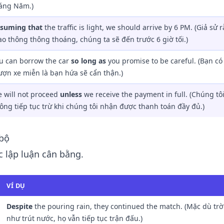
áng Năm.)
suming that
the traffic is light, we should arrive by 6 PM. (Giả sử 
ao thông thông thoáng, chúng ta sẽ đến trước 6 giờ tối.)
u can borrow the car
so long as
you promise to be careful. (Bạn có
ợn xe miễn là bạn hứa sẽ cẩn thận.)
 will not proceed
unless
we receive the payment in full. (Chúng tôi
ông tiếp tục trừ khi chúng tôi nhận được thanh toán đầy đủ.)
 bộ
 lập luận cân bằng.
VÍ DỤ
Despite
the pouring rain, they continued the match. (Mặc dù tr
như trút nước, họ vẫn tiếp tục trận đấu.)