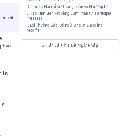
D. Các Từ Nối chỉ Sự Tương phản và Nhượng bộ
E. Tạo Tính Liên kết bằng Cụm Phân từ (Participial
lại rất
Phrases)
F. Lỗi Thường Gặp: Bổ ngữ lửng lơ (Dangling
Modifier)
e
Tất Cả Chủ Đề Ngữ Pháp
ự phản
c
in
 ý
.