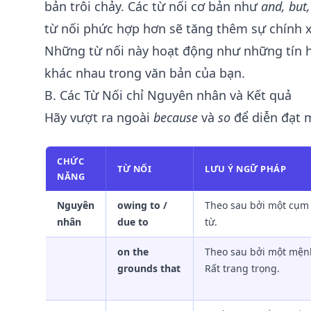
bản trôi chảy. Các từ nối cơ bản như
and, but,
từ nối phức hợp hơn sẽ tăng thêm sự chính xá
Những từ nối này hoạt động như những tín h
khác nhau trong văn bản của bạn.
B. Các Từ Nối chỉ Nguyên nhân và Kết quả
Hãy vượt ra ngoài
because
và
so
để diễn đạt m
CHỨC
TỪ NỐI
LƯU Ý NGỮ PHÁP
NĂNG
Nguyên
owing to /
Theo sau bởi một cụm
nhân
due to
từ.
on the
Theo sau bởi một mện
grounds that
Rất trang trọng.