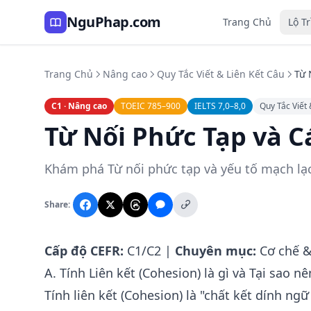
NguPhap.com
Trang Chủ
Lộ T
Trang Chủ
Nâng cao
Quy Tắc Viết & Liên Kết Câu
Từ 
C1 · Nâng cao
TOEIC 785–900
IELTS 7,0–8,0
Quy Tắc Viết 
Từ Nối Phức Tạp và C
Khám phá Từ nối phức tạp và yếu tố mạch lạc (
Share:
Cấp độ CEFR:
C1/C2 |
Chuyên mục:
Cơ chế & 
A. Tính Liên kết (Cohesion) là gì và Tại sao 
Tính liên kết (Cohesion) là "chất kết dính ng