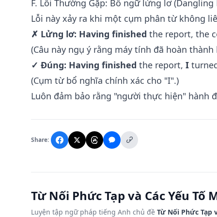
F. Lỗi Thường Gặp: Bổ ngữ lửng lơ (Dangling 
Lỗi này xảy ra khi một cụm phân từ không li
✗ Lửng lơ:
Having finished
the report, the 
(Câu này ngụ ý rằng máy tính đã hoàn thành 
✓ Đúng:
Having finished
the report,
I
turned
(Cụm từ bổ nghĩa chính xác cho "I".)
Luôn đảm bảo rằng "người thực hiện" hành đ
Share:
Từ Nối Phức Tạp và Các Yếu Tố M
Luyện tập ngữ pháp tiếng Anh chủ đề
Từ Nối Phức Tạp 