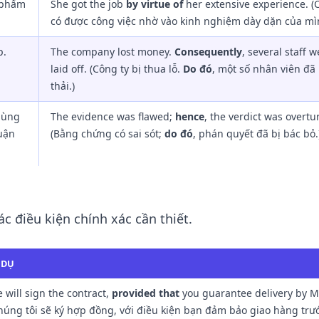
 phẩm
She got the job
by virtue of
her extensive experience. (
có được công việc nhờ vào kinh nghiệm dày dặn của mì
p.
The company lost money.
Consequently
, several staff w
laid off. (Công ty bị thua lỗ.
Do đó
, một số nhân viên đã 
thải.)
dùng
The evidence was flawed;
hence
, the verdict was overtu
luận
(Bằng chứng có sai sót;
do đó
, phán quyết đã bị bác bỏ.
ác điều kiện chính xác cần thiết.
 DỤ
 will sign the contract,
provided that
you guarantee delivery by M
húng tôi sẽ ký hợp đồng, với điều kiện bạn đảm bảo giao hàng trư