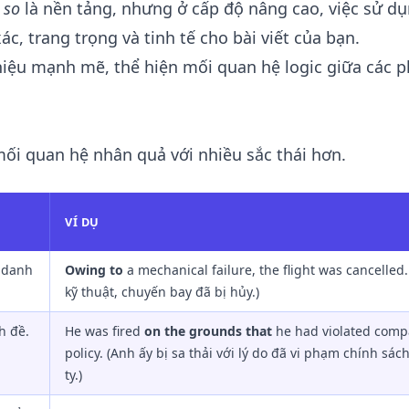
 so
là nền tảng, nhưng ở cấp độ nâng cao, việc sử dụ
c, trang trọng và tinh tế cho bài viết của bạn.
iệu mạnh mẽ, thể hiện mối quan hệ logic giữa các 
ối quan hệ nhân quả với nhiều sắc thái hơn.
VÍ DỤ
 danh
Owing to
a mechanical failure, the flight was cancelled. 
kỹ thuật, chuyến bay đã bị hủy.)
h đề.
He was fired
on the grounds that
he had violated com
policy. (Anh ấy bị sa thải với lý do đã vi phạm chính sác
ty.)