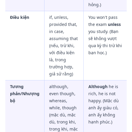
hỏng.)
Điều kiện
if, unless,
You won't pass
provided that,
the exam
unless
in case,
you study. (Bạn
assuming that
sẽ không vượt
(nếu, trừ khi,
qua kỳ thi trừ khi
với điều kiện
bạn học.)
là, trong
trường hợp,
giả sử rằng)
Tương
although,
Although
he is
phản/Nhượng
even though,
rich, he is not
bộ
whereas,
happy. (Mặc dù
while, though
anh ấy giàu có,
(mặc dù, mặc
anh ấy không
dù, trong khi,
hạnh phúc.)
trong khi, mặc