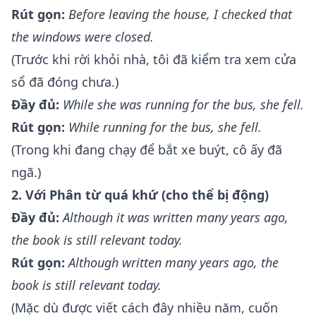
Rút gọn:
Before
leaving
the house, I checked that
the windows were closed.
(Trước khi rời khỏi nhà, tôi đã kiểm tra xem cửa
sổ đã đóng chưa.)
Đầy đủ:
While
she was running
for the bus, she fell.
Rút gọn:
While
running
for the bus, she fell.
(Trong khi đang chạy để bắt xe buýt, cô ấy đã
ngã.)
2. Với Phân từ quá khứ (cho thể bị động)
Đầy đủ:
Although
it was written
many years ago,
the book is still relevant today.
Rút gọn:
Although
written
many years ago, the
book is still relevant today.
(Mặc dù được viết cách đây nhiều năm, cuốn