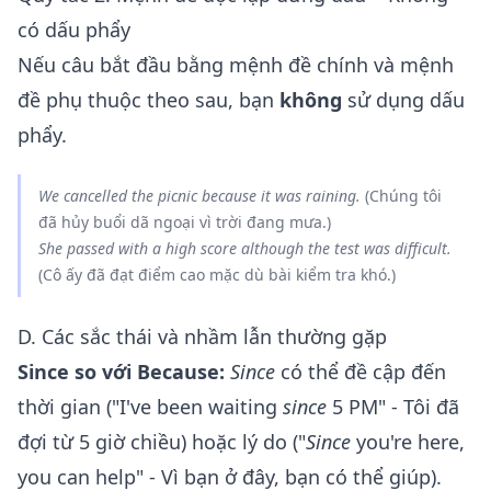
có dấu phẩy
Nếu câu bắt đầu bằng mệnh đề chính và mệnh
đề phụ thuộc theo sau, bạn
không
sử dụng dấu
phẩy.
We cancelled the picnic
because it was raining
.
(Chúng tôi
đã hủy buổi dã ngoại vì trời đang mưa.)
She passed with a high score
although the test was difficult
.
(Cô ấy đã đạt điểm cao mặc dù bài kiểm tra khó.)
D. Các sắc thái và nhầm lẫn thường gặp
Since so với Because:
Since
có thể đề cập đến
thời gian ("I've been waiting
since
5 PM" - Tôi đã
đợi từ 5 giờ chiều) hoặc lý do ("
Since
you're here,
you can help" - Vì bạn ở đây, bạn có thể giúp).