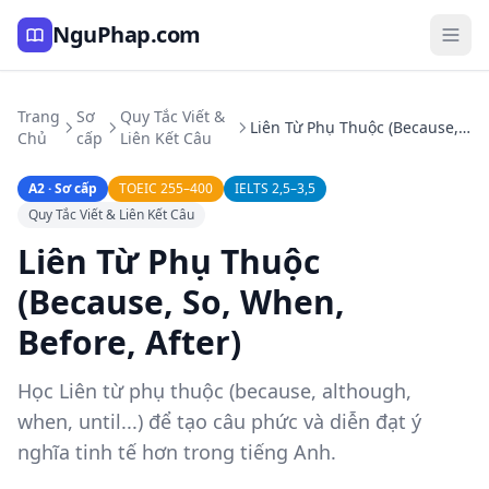
NguPhap.com
Trang
Sơ
Quy Tắc Viết &
Liên Từ Phụ Thuộc (Because, So, When, Before, After)
Chủ
cấp
Liên Kết Câu
A2 · Sơ cấp
TOEIC 255–400
IELTS 2,5–3,5
Quy Tắc Viết & Liên Kết Câu
Liên Từ Phụ Thuộc
(Because, So, When,
Before, After)
Học Liên từ phụ thuộc (because, although,
when, until...) để tạo câu phức và diễn đạt ý
nghĩa tinh tế hơn trong tiếng Anh.