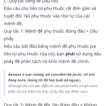
C. Quy tắc vàng về Dấu câu
Dấu câu cho liên từ phụ thuộc rất đơn giản và
tuyệt đối. Nó phụ thuộc vào thứ tự của các
mệnh đề.
Quy tắc 1: Mệnh đề phụ thuộc đứng đầu = Dấu
phẩy
Nếu câu bắt đầu bằng mệnh đề phụ thuộc (và
liên từ phụ thuộc của nó), bạn
phải
sử dụng dấu
phẩy để phân tách nó khỏi mệnh đề chính.
Because it was raining
, we cancelled the picnic.
(Vì trời
đang mưa, chúng tôi đã hủy buổi dã ngoại.)
Although the test was difficult
, she passed with a high score.
(Mặc dù bài kiểm tra khó, cô ấy vẫn đạt điểm cao.)
Quy tắc 2: Mệnh đề độc lập đứng đầu = Không