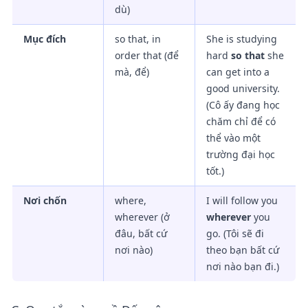
dù)
Mục đích
so that, in
She is studying
order that (để
hard
so that
she
mà, để)
can get into a
good university.
(Cô ấy đang học
chăm chỉ để có
thể vào một
trường đại học
tốt.)
Nơi chốn
where,
I will follow you
wherever (ở
wherever
you
đâu, bất cứ
go. (Tôi sẽ đi
nơi nào)
theo bạn bất cứ
nơi nào bạn đi.)