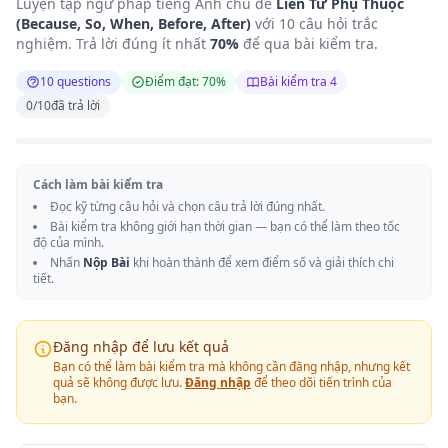
Luyện tập ngữ pháp tiếng Anh chủ đề
Liên Từ Phụ Thuộc
(Because, So, When, Before, After)
với 10 câu hỏi trắc
nghiệm. Trả lời đúng ít nhất
70%
để qua bài kiểm tra.
10 questions
Điểm đạt: 70%
Bài kiểm tra 4
0
/
10
đã trả lời
Cách làm bài kiểm tra
Đọc kỹ từng câu hỏi và chọn câu trả lời đúng nhất.
Bài kiểm tra không giới hạn thời gian — bạn có thể làm theo tốc
độ của mình.
Nhấn
Nộp Bài
khi hoàn thành để xem điểm số và giải thích chi
tiết.
Đăng nhập để lưu kết quả
Bạn có thể làm bài kiểm tra mà không cần đăng nhập, nhưng kết
quả sẽ không được lưu.
Đăng nhập
để theo dõi tiến trình của
bạn.