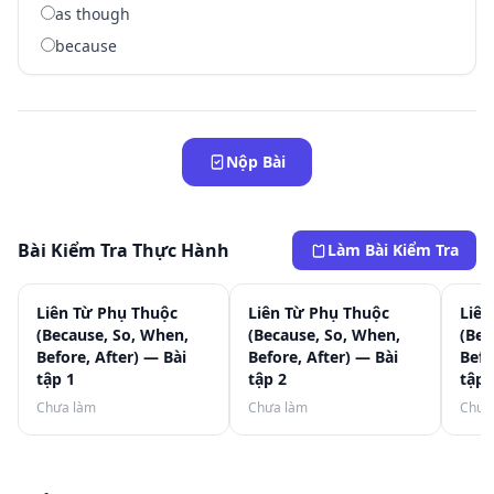
as though
because
Nộp Bài
Bài Kiểm Tra Thực Hành
Làm Bài Kiểm Tra
Liên Từ Phụ Thuộc
Liên Từ Phụ Thuộc
Liên
(Because, So, When,
(Because, So, When,
(Bec
Before, After) — Bài
Before, After) — Bài
Befo
tập 1
tập 2
tập 
Chưa làm
Chưa làm
Chưa