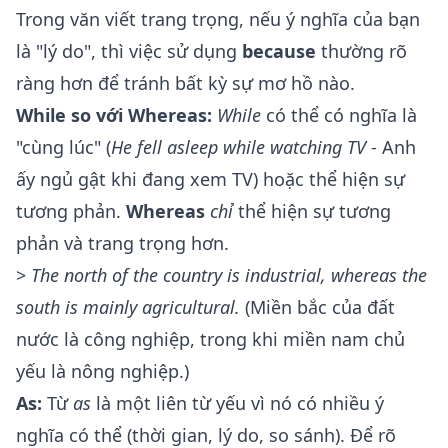
Trong văn viết trang trọng, nếu ý nghĩa của bạn
là "lý do", thì việc sử dụng
because
thường rõ
ràng hơn để tránh bất kỳ sự mơ hồ nào.
While so với Whereas:
While
có thể có nghĩa là
"cùng lúc" (
He fell asleep while watching TV
- Anh
ấy ngủ gật khi đang xem TV) hoặc thể hiện sự
tương phản.
Whereas
chỉ
thể hiện sự tương
phản và trang trọng hơn.
>
The north of the country is industrial,
whereas
the
south is mainly agricultural.
(Miền bắc của đất
nước là công nghiệp, trong khi miền nam chủ
yếu là nông nghiệp.)
As:
Từ
as
là một liên từ yếu vì nó có nhiều ý
nghĩa có thể (thời gian, lý do, so sánh). Để rõ