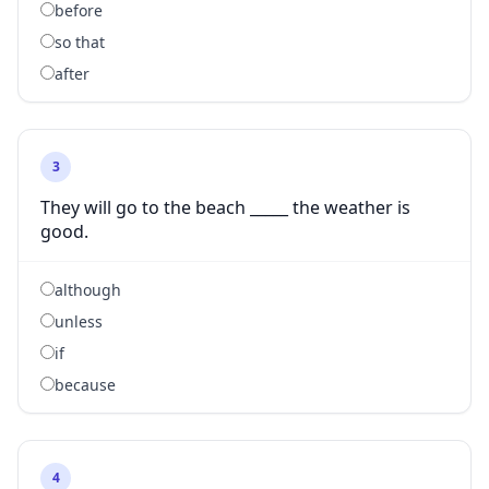
before
so that
after
3
They will go to the beach _____ the weather is
good.
although
unless
if
because
4