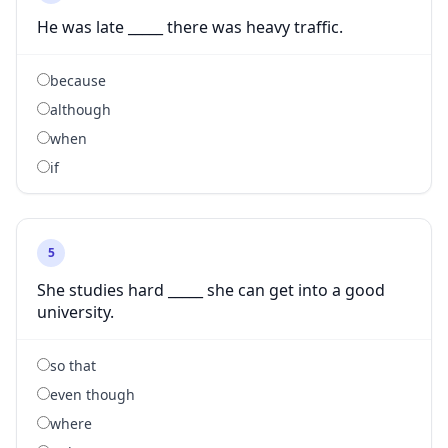
He was late _____ there was heavy traffic.
because
although
when
if
5
She studies hard _____ she can get into a good
university.
so that
even though
where