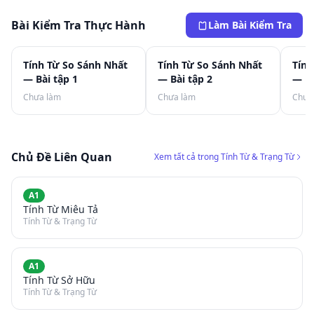
Bài Kiểm Tra Thực Hành
Làm Bài Kiểm Tra
Tính Từ So Sánh Nhất
Tính Từ So Sánh Nhất
Tính
— Bài tập 1
— Bài tập 2
— Bà
Chưa làm
Chưa làm
Chưa
Chủ Đề Liên Quan
Xem tất cả trong Tính Từ & Trạng Từ
A1
Tính Từ Miêu Tả
Tính Từ & Trạng Từ
A1
Tính Từ Sở Hữu
Tính Từ & Trạng Từ