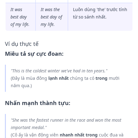
It was
It was
the
Luôn dùng 'the' trước tính
best day
best
day of
từ so sánh nhất.
of my life.
my life.
Ví dụ thực tế
Miêu tả sự cực đoan:
"This is
the coldest
winter we've had
in
ten years."
(Đây là mùa đông
lạnh nhất
chúng ta có
trong
mười
năm qua.)
Nhấn mạnh thành tựu:
"She was
the fastest
runner
in
the race and won
the most
important
medal."
(Cô ấy là vận động viên
nhanh nhất
trong
cuộc đua và