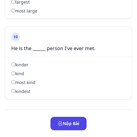
largest
most large
10
He is the ______ person I've ever met.
kinder
kind
most kind
kindest
Nộp Bài