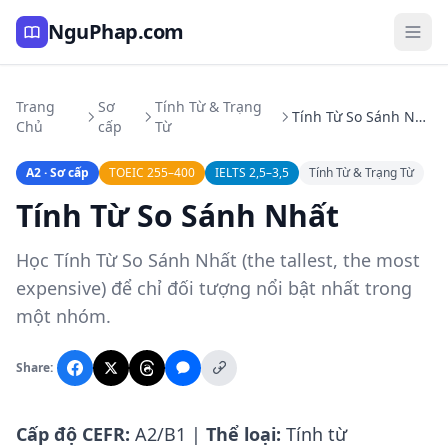
NguPhap.com
Trang
Sơ
Tính Từ & Trạng
Tính Từ So Sánh Nhất
Chủ
cấp
Từ
A2 · Sơ cấp
TOEIC 255–400
IELTS 2,5–3,5
Tính Từ & Trạng Từ
Tính Từ So Sánh Nhất
Học Tính Từ So Sánh Nhất (the tallest, the most
expensive) để chỉ đối tượng nổi bật nhất trong
một nhóm.
Share:
Cấp độ CEFR:
A2/B1 |
Thể loại:
Tính từ