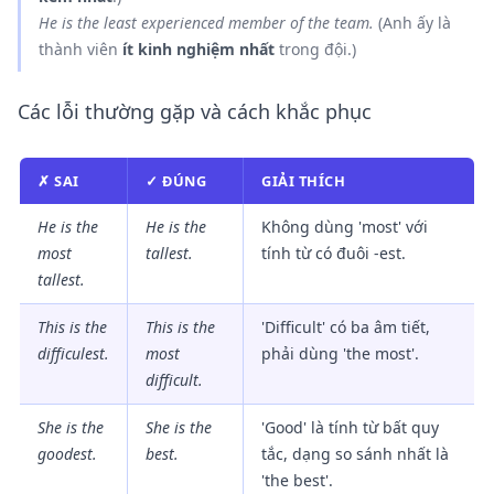
He is
the least experienced
member of the team.
(Anh ấy là
thành viên
ít kinh nghiệm nhất
trong đội.)
Các lỗi thường gặp và cách khắc phục
✗ SAI
✓ ĐÚNG
GIẢI THÍCH
He is the
He is
the
Không dùng 'most' với
most
tallest
.
tính từ có đuôi -est.
tallest.
This is the
This is
the
'Difficult' có ba âm tiết,
difficulest.
most
phải dùng 'the most'.
difficult
.
She is the
She is
the
'Good' là tính từ bất quy
goodest.
best
.
tắc, dạng so sánh nhất là
'the best'.