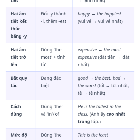
tiết
→ lạnh nhất)
Hai âm
Đổi -y thành
happy → the happiest
tiết kết
-i, thêm -est
(vui vẻ → vui vẻ nhất)
thúc
bằng -y
Hai âm
Dùng 'the
expensive → the most
tiết trở
most' + tính
expensive
(đắt tiền → đắt
lên
từ
nhất)
Bất quy
Dạng đặc
good → the best, bad →
tắc
biệt
the worst
(tốt → tốt nhất,
tệ → tệ nhất)
Cách
Dùng 'the'
He is
the tallest in
the
dùng
và 'in'/'of'
class.
(Anh ấy
cao nhất
trong
lớp.)
Mức độ
Dùng 'the
This is
the least