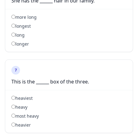
She has the ______ hair in our family.
more long
longest
long
longer
7
This is the ______ box of the three.
heaviest
heavy
most heavy
heavier