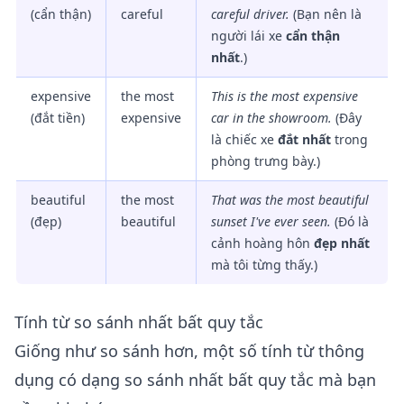
(cẩn thận)
careful
careful
driver.
(Bạn nên là
người lái xe
cẩn thận
nhất
.)
expensive
the most
This is
the most expensive
(đắt tiền)
expensive
car in the showroom.
(Đây
là chiếc xe
đắt nhất
trong
phòng trưng bày.)
beautiful
the most
That was
the most beautiful
(đẹp)
beautiful
sunset I've ever seen.
(Đó là
cảnh hoàng hôn
đẹp nhất
mà tôi từng thấy.)
Tính từ so sánh nhất bất quy tắc
Giống như so sánh hơn, một số tính từ thông
dụng có dạng so sánh nhất bất quy tắc mà bạn