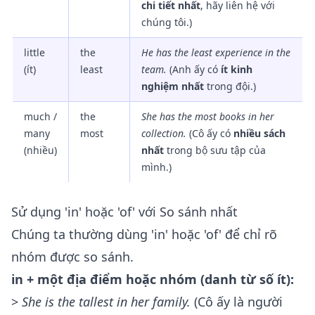
chi tiết nhất
, hãy liên hệ với
chúng tôi.)
little
the
He has
the least
experience in the
(ít)
least
team.
(Anh ấy có
ít kinh
nghiệm nhất
trong đội.)
much /
the
She has
the most
books in her
many
most
collection.
(Cô ấy có
nhiều sách
(nhiều)
nhất
trong bộ sưu tập của
mình.)
Sử dụng 'in' hoặc 'of' với So sánh nhất
Chúng ta thường dùng 'in' hoặc 'of' để chỉ rõ
nhóm được so sánh.
in + một địa điểm hoặc nhóm (danh từ số ít):
>
She is the tallest
in
her family.
(Cô ấy là người