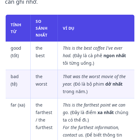
cần ghi nhớ.
SO
TÍNH
SÁNH
VÍ DỤ
TỪ
NHẤT
good
the
This is
the best
coffee I've ever
(tốt)
best
had.
(Đây là cà phê
ngon nhất
tôi từng uống.)
bad
the
That was
the worst
movie of the
(tệ)
worst
year.
(Đó là bộ phim
dở nhất
trong năm.)
far (xa)
the
This is
the farthest
point we can
farthest
go.
(Đây là điểm
xa nhất
chúng
/ the
ta có thể đi.)
furthest
For
the furthest
information,
contact us.
(Để biết thông tin