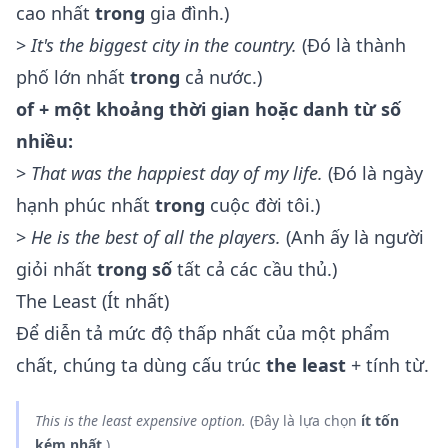
cao nhất
trong
gia đình.)
>
It's the biggest city
in
the country.
(Đó là thành
phố lớn nhất
trong
cả nước.)
of + một khoảng thời gian hoặc danh từ số
nhiều:
>
That was the happiest day
of
my life.
(Đó là ngày
hạnh phúc nhất
trong
cuộc đời tôi.)
>
He is the best
of
all the players.
(Anh ấy là người
giỏi nhất
trong số
tất cả các cầu thủ.)
The Least (Ít nhất)
Để diễn tả mức độ thấp nhất của một phẩm
chất, chúng ta dùng cấu trúc
the least
+ tính từ.
This is
the least expensive
option.
(Đây là lựa chọn
ít tốn
kém nhất
.)