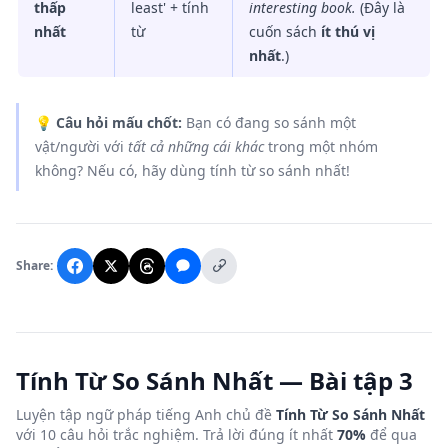
thấp
least' + tính
interesting
book.
(Đây là
nhất
từ
cuốn sách
ít thú vị
nhất
.)
💡
Câu hỏi mấu chốt:
Bạn có đang so sánh một
vật/người với
tất cả những cái khác
trong một nhóm
không? Nếu có, hãy dùng tính từ so sánh nhất!
Share:
Tính Từ So Sánh Nhất — Bài tập 3
Luyện tập ngữ pháp tiếng Anh chủ đề
Tính Từ So Sánh Nhất
với 10 câu hỏi trắc nghiệm. Trả lời đúng ít nhất
70%
để qua