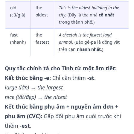
old
the
This is
the oldest
building in the
(cũ/già)
oldest
city.
(Đây là tòa nhà
cổ nhất
trong thành phố.)
fast
the
A cheetah is
the fastest
land
(nhanh)
fastest
animal.
(Báo gê-pa là động vật
trên cạn
nhanh nhất
.)
Quy tắc chính tả cho Tính từ một âm tiết:
Kết thúc bằng -e:
Chỉ cần thêm
-st
.
large (lớn) → the largest
nice (tốt/đẹp) → the nicest
Kết thúc bằng phụ âm + nguyên âm đơn +
phụ âm (CVC):
Gấp đôi phụ âm cuối trước khi
thêm
-est
.