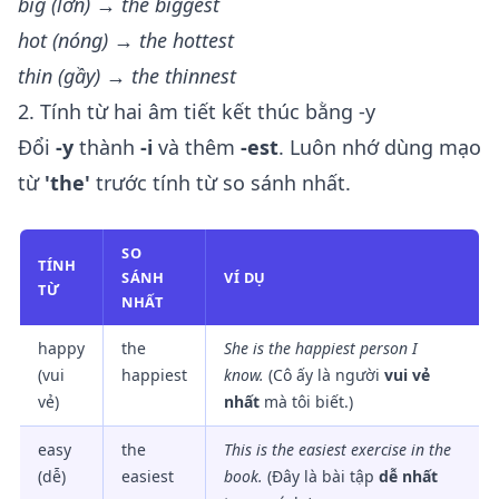
big (lớn) → the biggest
hot (nóng) → the hottest
thin (gầy) → the thinnest
2. Tính từ hai âm tiết kết thúc bằng -y
Đổi
-y
thành
-i
và thêm
-est
. Luôn nhớ dùng mạo
từ
'the'
trước tính từ so sánh nhất.
SO
TÍNH
SÁNH
VÍ DỤ
TỪ
NHẤT
happy
the
She is
the happiest
person I
(vui
happiest
know.
(Cô ấy là người
vui vẻ
vẻ)
nhất
mà tôi biết.)
easy
the
This is
the easiest
exercise in the
(dễ)
easiest
book.
(Đây là bài tập
dễ nhất