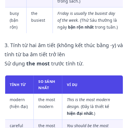
trong sách.)
busy
the
Friday is usually
the busiest
day
(bận
busiest
of the week.
(Thứ Sáu thường là
rộn)
ngày
bận rộn nhất
trong tuần.)
3. Tính từ hai âm tiết (không kết thúc bằng -y) và
tính từ ba âm tiết trở lên
Sử dụng
the most
trước tính từ.
SO SÁNH
TÍNH TỪ
VÍ DỤ
NHẤT
modern
the most
This is
the most modern
(hiện đại)
modern
design.
(Đây là thiết kế
hiện đại nhất
.)
careful
the most
You should be
the most