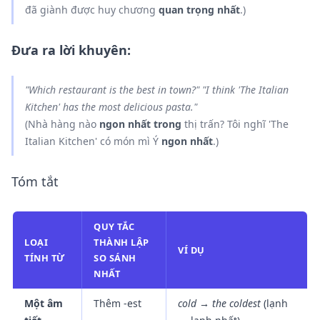
đã giành được huy chương
quan trọng nhất
.)
Đưa ra lời khuyên:
"Which restaurant is
the best
in
town?" "I think 'The Italian
Kitchen' has
the most delicious
pasta."
(Nhà hàng nào
ngon nhất
trong
thị trấn? Tôi nghĩ 'The
Italian Kitchen' có món mì Ý
ngon nhất
.)
Tóm tắt
QUY TẮC
LOẠI
THÀNH LẬP
VÍ DỤ
TÍNH TỪ
SO SÁNH
NHẤT
Một âm
Thêm -est
cold → the coldest
(lạnh