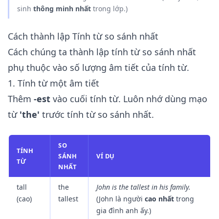
sinh
thông minh nhất
trong lớp.)
Cách thành lập Tính từ so sánh nhất
Cách chúng ta thành lập tính từ so sánh nhất
phụ thuộc vào số lượng âm tiết của tính từ.
1. Tính từ một âm tiết
Thêm
-est
vào cuối tính từ. Luôn nhớ dùng mạo
từ
'the'
trước tính từ so sánh nhất.
SO
TÍNH
SÁNH
VÍ DỤ
TỪ
NHẤT
tall
the
John is
the tallest
in his family.
(cao)
tallest
(John là người
cao nhất
trong
gia đình anh ấy.)