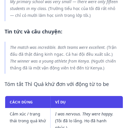
My primary school
was
very small — there
were
only fifteen
students in my class.
(Trường tiểu học của tôi đã rất nhỏ
— chỉ có mười lăm học sinh trong lớp tôi.)
Tin tức và câu chuyện:
The match
was
incredible. Both teams
were
excellent.
(Trận
đấu đã thật đáng kinh ngạc. Cả hai đội đều xuất sắc.)
The winner
was
a young athlete from Kenya.
(Người chiến
thắng đã là một vận động viên trẻ đến từ Kenya.)
Tóm tắt Thì Quá khứ đơn với động từ to be
CÁCH DÙNG
VÍ DỤ
Cảm xúc / trạng
I was nervous. They were happy.
thái trong quá khứ
(Tôi đã lo lắng. Họ đã hạnh
phúc.)