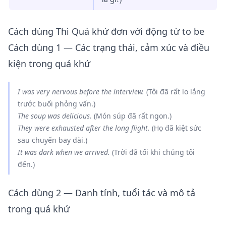
Cách dùng Thì Quá khứ đơn với động từ to be
Cách dùng 1 — Các trạng thái, cảm xúc và điều
kiện trong quá khứ
I
was
very nervous before the interview.
(Tôi đã rất lo lắng
trước buổi phỏng vấn.)
The soup
was
delicious.
(Món súp đã rất ngon.)
They
were
exhausted after the long flight.
(Họ đã kiệt sức
sau chuyến bay dài.)
It
was
dark when we arrived.
(Trời đã tối khi chúng tôi
đến.)
Cách dùng 2 — Danh tính, tuổi tác và mô tả
trong quá khứ