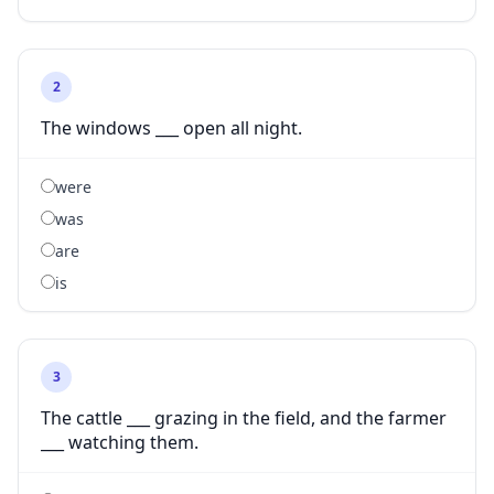
2
The windows ___ open all night.
were
was
are
is
3
The cattle ___ grazing in the field, and the farmer
___ watching them.