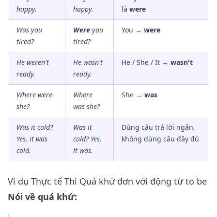
happy.
happy.
là
were
Was you
Were
you
You →
were
tired?
tired?
He weren't
He
wasn't
He / She / It →
wasn't
ready.
ready.
Where were
Where
She →
was
she?
was
she?
Was it cold?
Was it
Dùng câu trả lời ngắn,
Yes, it was
cold? Yes,
không dùng câu đầy đủ
cold.
it
was
.
Ví dụ Thực tế Thì Quá khứ đơn với động từ to be
Nói về quá khứ: