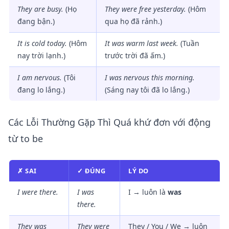
They
are
busy.
(Họ
They
were
free yesterday.
(Hôm
đang bận.)
qua họ đã rảnh.)
It
is
cold today.
(Hôm
It
was
warm last week.
(Tuần
nay trời lạnh.)
trước trời đã ấm.)
I
am
nervous.
(Tôi
I
was
nervous this morning.
đang lo lắng.)
(Sáng nay tôi đã lo lắng.)
Các Lỗi Thường Gặp Thì Quá khứ đơn với động
từ to be
✗ SAI
✓ ĐÚNG
LÝ DO
I were there.
I
was
I → luôn là
was
there.
They was
They
were
They / You / We → luôn