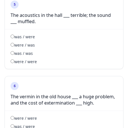
5
The acoustics in the hall ___ terrible; the sound
___ muffled.
was / were
were / was
was / was
were / were
6
The vermin in the old house ___ a huge problem,
and the cost of extermination ___ high.
were / were
was / were