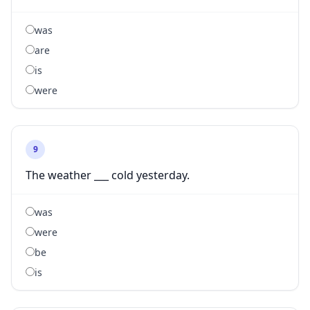
was
are
is
were
9
The weather ___ cold yesterday.
was
were
be
is