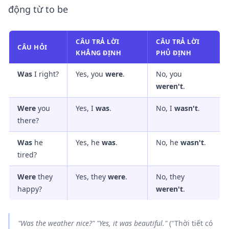
động từ to be
CÂU TRẢ LỜI
CÂU TRẢ LỜI
CÂU HỎI
KHẲNG ĐỊNH
PHỦ ĐỊNH
Was
I right?
Yes, you
were
.
No, you
weren't
.
Were
you
Yes, I
was
.
No, I
wasn't
.
there?
Was
he
Yes, he
was
.
No, he
wasn't
.
tired?
Were
they
Yes, they
were
.
No, they
happy?
weren't
.
"
Was
the weather nice?" "Yes, it
was
beautiful."
("Thời tiết có