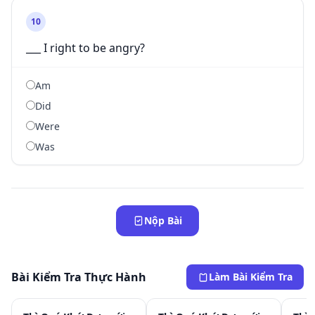
10
___ I right to be angry?
Am
Did
Were
Was
Nộp Bài
Bài Kiểm Tra Thực Hành
Làm Bài Kiểm Tra