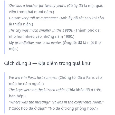
She
was
a teacher for twenty years.
(Cô ấy đã là một giáo
viên trong hai mươi năm.)
He
was
very tall as a teenager.
(Anh ấy đã rất cao khi còn
là thiếu niên.)
The city
was
much smaller in the 1980s.
(Thành phố đã
nhỏ hơn nhiều vào những năm 1980.)
My grandfather
was
a carpenter.
(Ông tôi đã là một thợ
mộc.)
Cách dùng 3 — Địa điểm trong quá khứ
We
were
in Paris last summer.
(Chúng tôi đã ở Paris vào
mùa hè năm ngoái.)
The keys
were
on the kitchen table.
(Chìa khóa đã ở trên
bàn bếp.)
"Where
was
the meeting?" "It
was
in the conference room."
("Cuộc họp đã ở đâu?" "Nó đã ở trong phòng họp.")