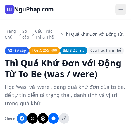
NguPhap.com
Trang
Sơ
Cấu Trúc
Thì Quá Khứ Đơn với Động Từ To Be (was / were)
Chủ
cấp
Thì & Thể
A2 · Sơ cấp
TOEIC 255–400
IELTS 2,5–3,5
Cấu Trúc Thì & Thể
Thì Quá Khứ Đơn với Động
Từ To Be (was / were)
Học 'was' và 'were', dạng quá khứ đơn của to be,
để tự tin diễn tả trạng thái, danh tính và vị trí
trong quá khứ.
Share: