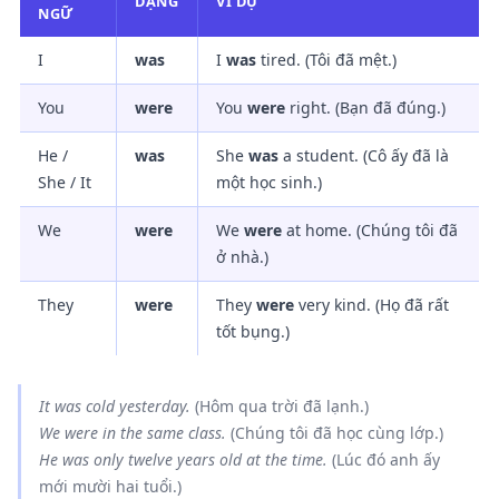
DẠNG
VÍ DỤ
NGỮ
I
was
I
was
tired. (Tôi đã mệt.)
You
were
You
were
right. (Bạn đã đúng.)
He /
was
She
was
a student. (Cô ấy đã là
She / It
một học sinh.)
We
were
We
were
at home. (Chúng tôi đã
ở nhà.)
They
were
They
were
very kind. (Họ đã rất
tốt bụng.)
It
was
cold yesterday.
(Hôm qua trời đã lạnh.)
We
were
in the same class.
(Chúng tôi đã học cùng lớp.)
He
was
only twelve years old at the time.
(Lúc đó anh ấy
mới mười hai tuổi.)