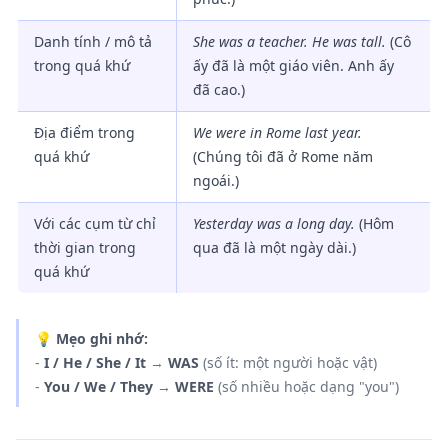
Danh tính / mô tả
She was a teacher. He was tall.
(Cô
trong quá khứ
ấy đã là một giáo viên. Anh ấy
đã cao.)
Địa điểm trong
We were in Rome last year.
quá khứ
(Chúng tôi đã ở Rome năm
ngoái.)
Với các cụm từ chỉ
Yesterday was a long day.
(Hôm
thời gian trong
qua đã là một ngày dài.)
quá khứ
💡
Mẹo ghi nhớ:
-
I / He / She / It
→
WAS
(số ít: một người hoặc vật)
-
You / We / They
→
WERE
(số nhiều hoặc dạng "you")