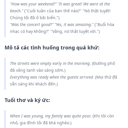
"How
was
your weekend?" "It
was
great! We
were
at the
beach."
("Cuối tuần của bạn thế nào?" "Nó thật tuyệt!
Chúng tôi đã ở bãi biển.")
"
Was
the concert good?" "Yes, it
was
amazing."
("Buổi hòa
nhạc có hay không?" "Vâng, nó thật tuyệt vời.")
Mô tả các tình huống trong quá khứ:
The streets
were
empty early in the morning.
(Đường phố
đã vắng tanh vào sáng sớm.)
Everything
was
ready when the guests arrived.
(Mọi thứ đã
sẵn sàng khi khách đến.)
Tuổi thơ và ký ức:
When I
was
young, my family
was
quite poor.
(Khi tôi còn
nhỏ, gia đình tôi đã khá nghèo.)