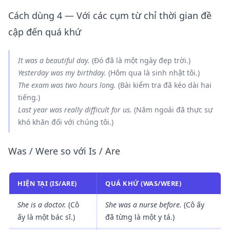
Cách dùng 4 — Với các cụm từ chỉ thời gian đề
cập đến quá khứ
It
was
a beautiful day.
(Đó đã là một ngày đẹp trời.)
Yesterday
was
my birthday.
(Hôm qua là sinh nhật tôi.)
The exam
was
two hours long.
(Bài kiểm tra đã kéo dài hai
tiếng.)
Last year
was
really difficult for us.
(Năm ngoái đã thực sự
khó khăn đối với chúng tôi.)
Was / Were so với Is / Are
HIỆN TẠI (IS/ARE)
QUÁ KHỨ (WAS/WERE)
She
is
a doctor.
(Cô
She
was
a nurse before.
(Cô ấy
ấy là một bác sĩ.)
đã từng là một y tá.)