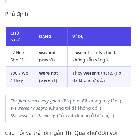
Phủ định
CHỦ
DẠNG
VÍ DỤ
NGỮ
I / He /
was not
I
wasn't
ready. (Tôi đã
She / It
(wasn't)
không sẵn sàng.)
You / We
were not
They
weren't
there. (Họ
/ They
(weren't)
đã không ở đó.)
The film
wasn't
very good.
(Bộ phim đã không hay lắm.)
We
weren't
hungry.
(Chúng tôi đã không đói.)
She
wasn't
at the party.
(Cô ấy đã không ở bữa tiệc.)
Câu hỏi và trả lời ngắn Thì Quá khứ đơn với