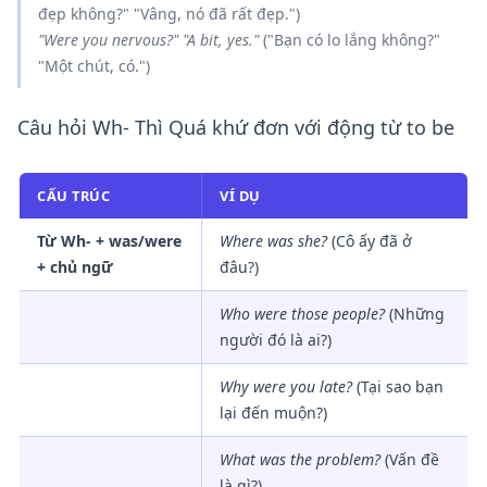
đẹp không?" "Vâng, nó đã rất đẹp.")
"
Were
you nervous?" "A bit, yes."
("Bạn có lo lắng không?"
"Một chút, có.")
Câu hỏi Wh- Thì Quá khứ đơn với động từ to be
CẤU TRÚC
VÍ DỤ
Từ Wh- + was/were
Where
was
she?
(Cô ấy đã ở
+ chủ ngữ
đâu?)
Who
were
those people?
(Những
người đó là ai?)
Why
were
you late?
(Tại sao bạn
lại đến muộn?)
What
was
the problem?
(Vấn đề
là gì?)