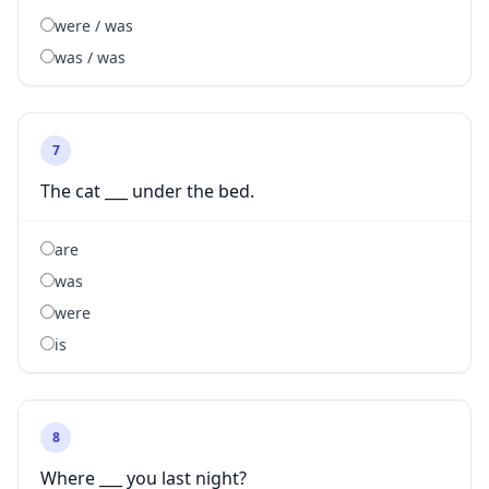
were / was
was / was
7
The cat ___ under the bed.
are
was
were
is
8
Where ___ you last night?