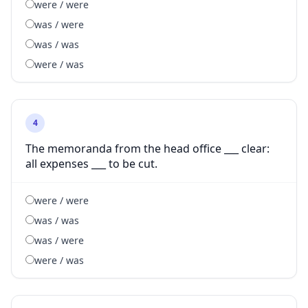
were / were
was / were
was / was
were / was
4
The memoranda from the head office ___ clear:
all expenses ___ to be cut.
were / were
was / was
was / were
were / was