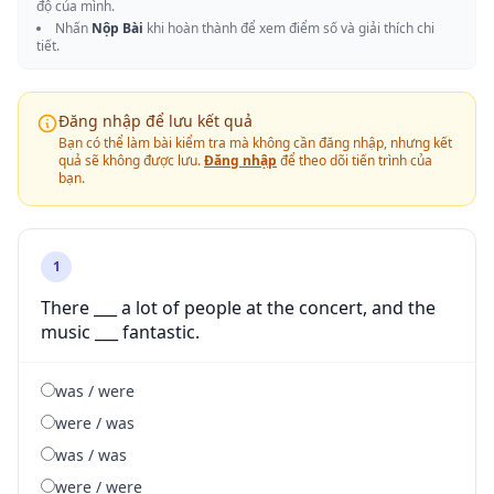
độ của mình.
Nhấn
Nộp Bài
khi hoàn thành để xem điểm số và giải thích chi
tiết.
Đăng nhập để lưu kết quả
Bạn có thể làm bài kiểm tra mà không cần đăng nhập, nhưng kết
quả sẽ không được lưu.
Đăng nhập
để theo dõi tiến trình của
bạn.
1
There ___ a lot of people at the concert, and the
music ___ fantastic.
was / were
were / was
was / was
were / were