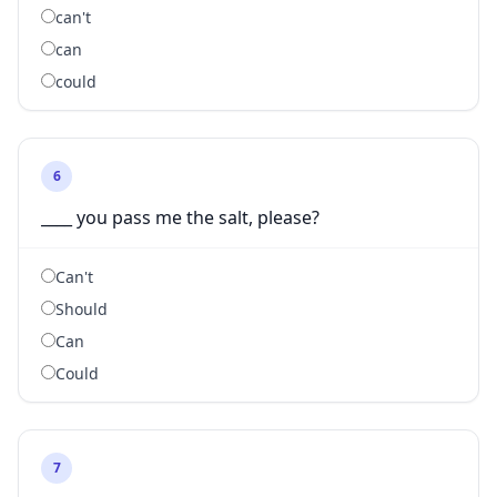
can't
can
could
6
____ you pass me the salt, please?
Can't
Should
Can
Could
7