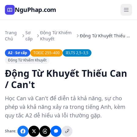
NguPhap.com
Trang
Sơ
Động Từ Khiếm
Động Từ Khuyết Thiếu Can / Can't
Chủ
cấp
Khuyết
A2 · Sơ cấp
TOEIC 255–400
IELTS 2,5–3,5
Động Từ Khiếm Khuyết
Động Từ Khuyết Thiếu Can
/ Can't
Học Can và Can't để diễn tả khả năng, sự cho
phép và khả năng xảy ra trong tiếng Anh, kèm
quy tắc A2 dễ hiểu và lỗi thường gặp.
Share: