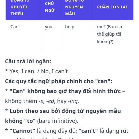
ĐỘNG TỪ
ĐỘNG TỪ
CHỦ
KHUYẾT
NGUYÊN
PHẦN CÒN LẠI
NGỮ
THIẾU
MẪU
Can
you
help
me? (Bạn có
thể giúp tôi
không?)
Câu trả lời ngắn:
* Yes, I can. / No, I can't.
Các quy tắc ngữ pháp chính cho "can":
*
"Can" không bao giờ thay đổi hình thức
–
không thêm
-s
,
-ed
, hay
-ing
.
*
Luôn theo sau bởi động từ nguyên mẫu
không "to"
(bare infinitive).
*
"Cannot"
là dạng đầy đủ;
"can't"
là dạng rút