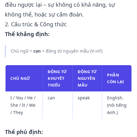
điều ngược lại – sự không có khả năng, sự
không thể, hoặc sự cấm đoán.
2. Cấu trúc & Công thức
Thể khẳng định:
Chủ ngữ +
can
+ động từ nguyên mẫu (V-inf)
ĐỘNG TỪ
ĐỘNG TỪ
PHẦN
CHỦ NGỮ
KHUYẾT
NGUYÊN
CÒN LẠI
THIẾU
MẪU
I / You / He /
can
speak
English.
She / It / We
(nói tiếng
/ They
Anh.)
Thể phủ định: