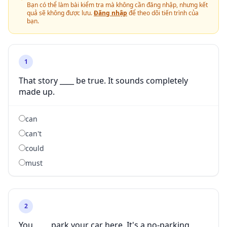
Bạn có thể làm bài kiểm tra mà không cần đăng nhập, nhưng kết
quả sẽ không được lưu.
Đăng nhập
để theo dõi tiến trình của
bạn.
1
That story ____ be true. It sounds completely
made up.
can
can't
could
must
2
You ____ park your car here. It's a no-parking