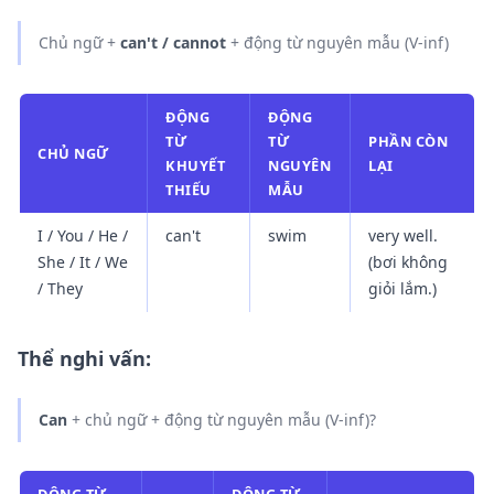
Chủ ngữ +
can't / cannot
+ động từ nguyên mẫu (V-inf)
ĐỘNG
ĐỘNG
TỪ
TỪ
PHẦN CÒN
CHỦ NGỮ
KHUYẾT
NGUYÊN
LẠI
THIẾU
MẪU
I / You / He /
can't
swim
very well.
She / It / We
(bơi không
/ They
giỏi lắm.)
Thể nghi vấn:
Can
+ chủ ngữ + động từ nguyên mẫu (V-inf)?