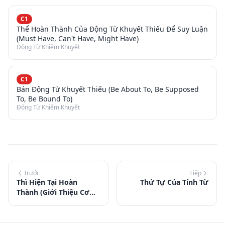
C1
Thể Hoàn Thành Của Động Từ Khuyết Thiếu Để Suy Luận
(Must Have, Can't Have, Might Have)
Động Từ Khiếm Khuyết
C1
Bán Động Từ Khuyết Thiếu (Be About To, Be Supposed
To, Be Bound To)
Động Từ Khiếm Khuyết
Trước
Tiếp
Thì Hiện Tại Hoàn
Thứ Tự Của Tính Từ
Thành (Giới Thiệu Cơ
Bản)