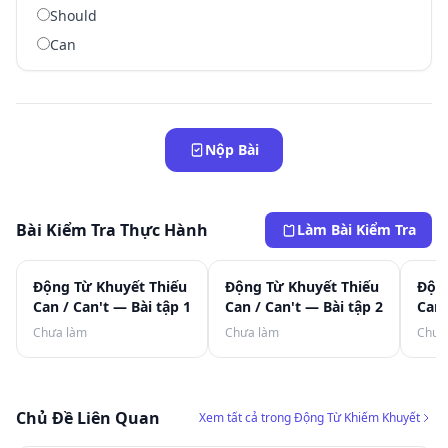
Should
Can
Nộp Bài
Bài Kiểm Tra Thực Hành
Làm Bài Kiểm Tra
Động Từ Khuyết Thiếu
Động Từ Khuyết Thiếu
Động
Can / Can't — Bài tập 1
Can / Can't — Bài tập 2
Can 
Chưa làm
Chưa làm
Chưa
Chủ Đề Liên Quan
Xem tất cả trong Động Từ Khiếm Khuyết