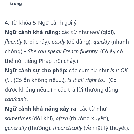
trong
4. Từ khóa & Ngữ cảnh gợi ý
Ngữ cảnh khả năng:
các từ như
well
(giỏi),
fluently
(trôi chảy),
easily
(dễ dàng),
quickly
(nhanh
chóng) –
She can speak French fluently.
(Cô ấy có
thể nói tiếng Pháp trôi chảy.)
Ngữ cảnh sự cho phép:
các cụm từ như
Is it OK
if…
(Có ổn không nếu…),
Is it all right to…
(Có
được không nếu…) – câu trả lời thường dùng
can/can't
.
Ngữ cảnh khả năng xảy ra:
các từ như
sometimes
(đôi khi),
often
(thường xuyên),
generally
(thường),
theoretically
(về mặt lý thuyết).