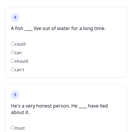
4
A fish ____ live out of water for a long time.
could
can
should
can't
5
He's a very honest person. He ____ have lied
about it.
must