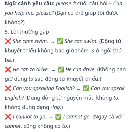
Ngữ cảnh yêu cầu:
please
ở cuối câu hỏi –
Can
you help me, please?
(Bạn có thể giúp tôi được
không?)
5. Lỗi thường gặp
❌
She cans swim.
→ ✅
She can swim.
(Động từ
khuyết thiếu không bao giờ thêm
-s
ở ngôi thứ
ba.)
❌
He can to drive.
→ ✅
He can drive.
(Không bao
giờ dùng
to
sau động từ khuyết thiếu.)
❌
Can you speaking English?
→ ✅
Can you speak
English?
(Dùng động từ nguyên mẫu không
to
,
không dùng dạng
-ing
.)
❌
I cannot to go.
→ ✅
I cannot go.
(Ngay cả với
cannot
, cũng không có
to
.)