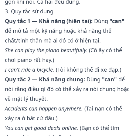
gọn khi nói. Cả hai đều đúng.
3. Quy tắc sử dụng
Quy tắc 1 — Khả năng (hiện tại):
Dùng
"can"
để mô tả một kỹ năng hoặc khả năng thể
chất/tinh thần mà ai đó có ở hiện tại.
She can play the piano beautifully.
(Cô ấy có thể
chơi piano rất hay.)
I can't ride a bicycle.
(Tôi không thể đi xe đạp.)
Quy tắc 2 — Khả năng chung:
Dùng
"can"
để
nói rằng điều gì đó có thể xảy ra nói chung hoặc
về mặt lý thuyết.
Accidents can happen anywhere.
(Tai nạn có thể
xảy ra ở bất cứ đâu.)
You can get good deals online.
(Bạn có thể tìm