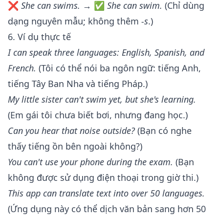
❌
She can swims.
→ ✅
She can swim.
(Chỉ dùng
dạng nguyên mẫu; không thêm
-s
.)
6. Ví dụ thực tế
I can speak three languages: English, Spanish, and
French.
(Tôi có thể nói ba ngôn ngữ: tiếng Anh,
tiếng Tây Ban Nha và tiếng Pháp.)
My little sister can't swim yet, but she's learning.
(Em gái tôi chưa biết bơi, nhưng đang học.)
Can you hear that noise outside?
(Bạn có nghe
thấy tiếng ồn bên ngoài không?)
You can't use your phone during the exam.
(Bạn
không được sử dụng điện thoại trong giờ thi.)
This app can translate text into over 50 languages.
(Ứng dụng này có thể dịch văn bản sang hơn 50