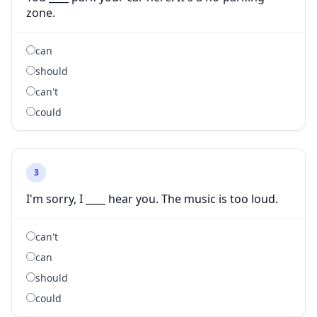
zone.
can
should
can't
could
3
I'm sorry, I ____ hear you. The music is too loud.
can't
can
should
could