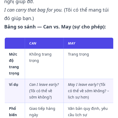
nghị giúp đỡ.
I can carry that bag for you.
(Tôi có thể mang túi
đó giúp bạn.)
Bảng so sánh — Can vs. May (sự cho phép):
CAN
MAY
Mức
Không trang
Trang trọng
độ
trọng
trang
trọng
Ví dụ
Can I leave early?
May I leave early?
(Tôi
(Tôi có thể về
có thể về sớm không? –
sớm không?)
lịch sự hơn)
Phổ
Giao tiếp hàng
Văn bản quy định, yêu
biến
ngày
cầu lịch sự