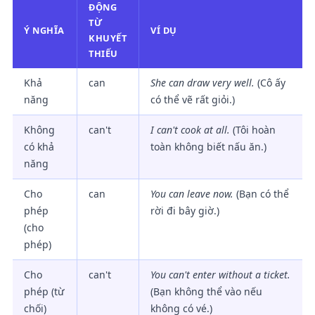
ĐỘNG
TỪ
Ý NGHĨA
VÍ DỤ
KHUYẾT
THIẾU
Khả
can
She can draw very well.
(Cô ấy
năng
có thể vẽ rất giỏi.)
Không
can't
I can't cook at all.
(Tôi hoàn
có khả
toàn không biết nấu ăn.)
năng
Cho
can
You can leave now.
(Bạn có thể
phép
rời đi bây giờ.)
(cho
phép)
Cho
can't
You can't enter without a ticket.
phép (từ
(Bạn không thể vào nếu
chối)
không có vé.)