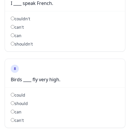
I ____ speak French.
couldn't
can't
can
shouldn't
8
Birds ____ fly very high.
could
should
can
can't