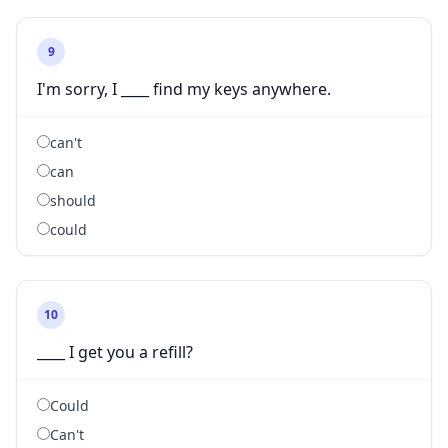
9
I'm sorry, I ____ find my keys anywhere.
can't
can
should
could
10
____ I get you a refill?
Could
Can't