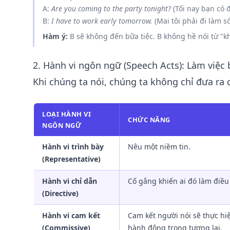
A:
Are you coming to the party tonight?
(Tối nay bạn có 
B:
I have to work early tomorrow.
(Mai tôi phải đi làm s
Hàm ý:
B sẽ không đến bữa tiệc. B không hề nói từ "k
2. Hành vi ngôn ngữ (Speech Acts): Làm việc 
Khi chúng ta nói, chúng ta không chỉ đưa ra 
LOẠI HÀNH VI
CHỨC NĂNG
NGÔN NGỮ
Hành vi trình bày
Nêu một niềm tin.
(Representative)
Hành vi chỉ dẫn
Cố gắng khiến ai đó làm điều 
(Directive)
Hành vi cam kết
Cam kết người nói sẽ thực hi
(Commissive)
hành động trong tương lai.