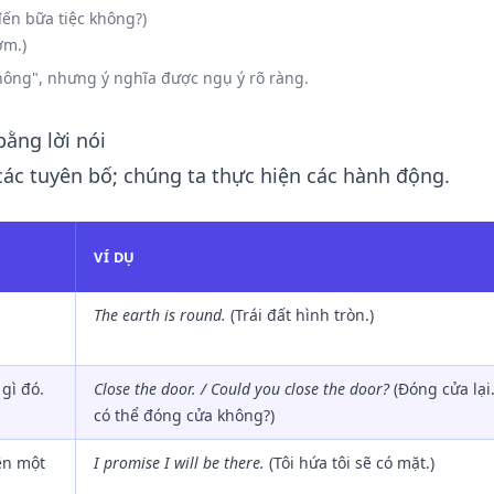
đến bữa tiệc không?)
ớm.)
hông", nhưng ý nghĩa được ngụ ý rõ ràng.
bằng lời nói
các tuyên bố; chúng ta thực hiện các hành động.
VÍ DỤ
The earth is round.
(Trái đất hình tròn.)
gì đó.
Close the door. / Could you close the door?
(Đóng cửa lại.
có thể đóng cửa không?)
ện một
I promise I will be there.
(Tôi hứa tôi sẽ có mặt.)