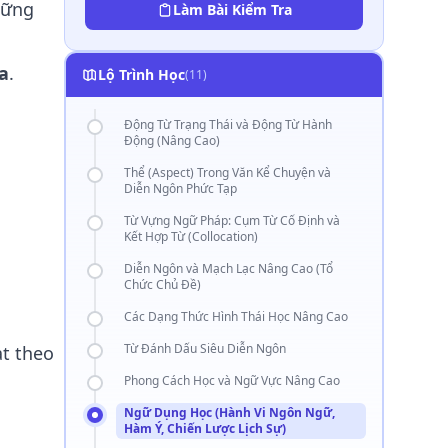
hững
Làm Bài Kiểm Tra
a
.
Lộ Trình Học
(11)
Động Từ Trạng Thái và Động Từ Hành
Động (Nâng Cao)
Thể (Aspect) Trong Văn Kể Chuyện và
Diễn Ngôn Phức Tạp
Từ Vựng Ngữ Pháp: Cụm Từ Cố Định và
Kết Hợp Từ (Collocation)
Diễn Ngôn và Mạch Lạc Nâng Cao (Tổ
Chức Chủ Đề)
Các Dạng Thức Hình Thái Học Nâng Cao
Từ Đánh Dấu Siêu Diễn Ngôn
t theo
Phong Cách Học và Ngữ Vực Nâng Cao
Ngữ Dụng Học (Hành Vi Ngôn Ngữ,
Hàm Ý, Chiến Lược Lịch Sự)