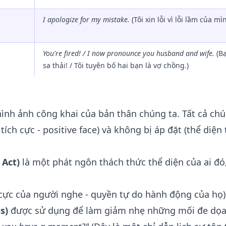
I apologize for my mistake.
(Tôi xin lỗi vì lỗi lầm của mì
You're fired! / I now pronounce you husband and wife.
(Bạ
sa thải! / Tôi tuyên bố hai bạn là vợ chồng.)
 hình ảnh công khai của bản thân chúng ta. Tất cả ch
ch cực - positive face) và không bị áp đặt (thể diện 
 Act)
là một phát ngôn thách thức thể diện của ai đó
 cực của người nghe - quyền tự do hành động của họ)
s)
được sử dụng để làm giảm nhẹ những mối đe dọa