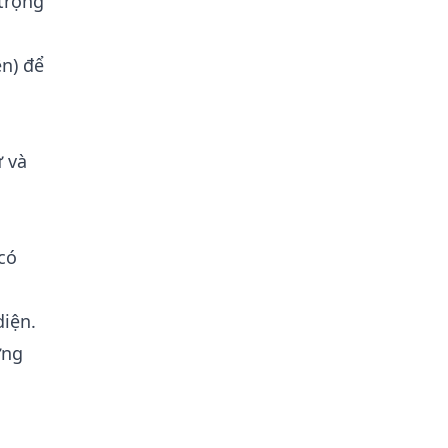
 trọng
ện) để
ự và
có
diện.
ờng