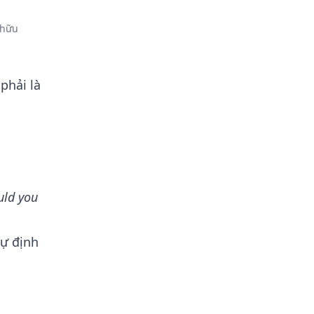
 hữu
phải là
uld you
dự định