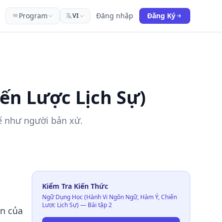
Program
Đăng nhập
Đăng Ký
VI
ến Lược Lịch Sự)
tế như người bản xứ.
Kiểm Tra Kiến Thức
Ngữ Dụng Học (Hành Vi Ngôn Ngữ, Hàm Ý, Chiến
Lược Lịch Sự) — Bài tập 2
en của