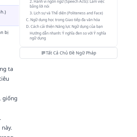
2. Hành vi ngôn ngữ (Speech Acts): Làm việc
bằng lời nói
nh.)
3. Lịch sự và Thể diện (Politeness and Face)
C. Ngữ dụng học trong Giao tiếp đa văn hóa
D. Cách cải thiện Năng lực Ngữ dụng của bạn
n bị
Hướng dẫn nhanh: Ý nghĩa đen so với Ý nghĩa
ngữ dụng
Tất Cả Chủ Đề Ngữ Pháp
úng ta
tiêu
, giống
.
 này.