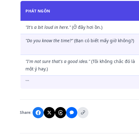
PHÁT NGÔN
"It's a bit loud in here."
(Ở đây hơi ồn.)
"Do you know the time?"
(Bạn có biết mấy giờ không?)
"I'm not sure that's a good idea."
(Tôi không chắc đó là
một ý hay.)
```
Share: