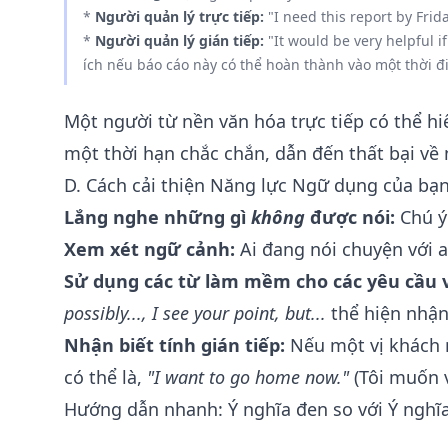
*
Người quản lý trực tiếp:
"I need this report by Frida
*
Người quản lý gián tiếp:
"It would be very helpful i
ích nếu báo cáo này có thể hoàn thành vào một thời đ
Một người từ nền văn hóa trực tiếp có thể hiể
một thời hạn chắc chắn, dẫn đến thất bại về
D. Cách cải thiện Năng lực Ngữ dụng của bạ
Lắng nghe những gì
không
được nói:
Chú ý 
Xem xét ngữ cảnh:
Ai đang nói chuyện với a
Sử dụng các từ làm mềm cho các yêu cầu 
possibly..., I see your point, but...
thể hiện nhận
Nhận biết tính gián tiếp:
Nếu một vị khách 
có thể là,
"I want to go home now."
(Tôi muốn v
Hướng dẫn nhanh: Ý nghĩa đen so với Ý nghĩ