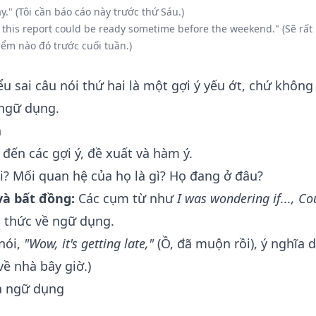
y." (Tôi cần báo cáo này trước thứ Sáu.)
f this report could be ready sometime before the weekend." (Sẽ rất
iểm nào đó trước cuối tuần.)
u sai câu nói thứ hai là một gợi ý yếu ớt, chứ không 
 ngữ dụng.
n
đến các gợi ý, đề xuất và hàm ý.
i? Mối quan hệ của họ là gì? Họ đang ở đâu?
và bất đồng:
Các cụm từ như
I was wondering if..., Co
 thức về ngữ dụng.
nói,
"Wow, it's getting late,"
(Ồ, đã muộn rồi), ý nghĩa 
ề nhà bây giờ.)
a ngữ dụng