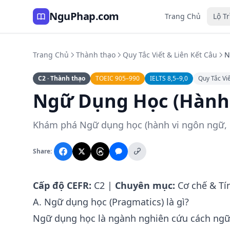
NguPhap.com
Trang Chủ
Lộ T
Trang Chủ
Thành thạo
Quy Tắc Viết & Liên Kết Câu
N
C2 · Thành thạo
TOEIC 905–990
IELTS 8,5–9,0
Quy Tắc Viế
Ngữ Dụng Học (Hành 
Khám phá Ngữ dụng học (hành vi ngôn ngữ, hà
Share:
Cấp độ CEFR:
C2 |
Chuyên mục:
Cơ chế & Tín
A. Ngữ dụng học (Pragmatics) là gì?
Ngữ dụng học là ngành nghiên cứu cách ngữ 