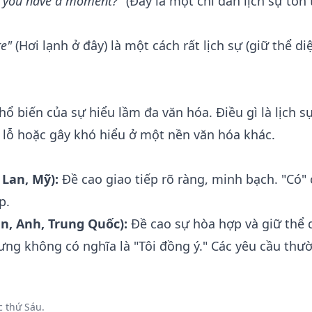
n you have a moment?"
(Đây là một chỉ dẫn lịch sự tôn
re"
(Hơi lạnh ở đây) là một cách rất lịch sự (giữ thể di
ổ biến của sự hiểu lầm đa văn hóa. Điều gì là lịch s
 lỗ hoặc gây khó hiểu ở một nền văn hóa khác.
 Lan, Mỹ):
Đề cao giao tiếp rõ ràng, minh bạch. "Có" 
p.
ản, Anh, Trung Quốc):
Đề cao sự hòa hợp và giữ thể 
hưng không có nghĩa là "Tôi đồng ý." Các yêu cầu thư
 thứ Sáu.