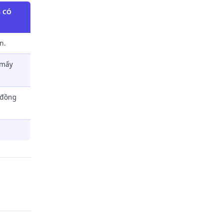
 CÓ
n.
 mấy
t đồng