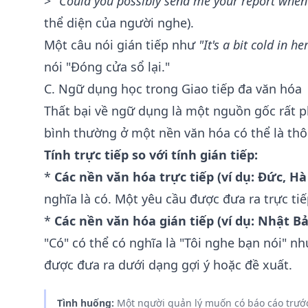
>
"Could you possibly send me your report whe
thể diện của người nghe).
Một câu nói gián tiếp như
"It's a bit cold in he
nói "Đóng cửa sổ lại."
C. Ngữ dụng học trong Giao tiếp đa văn hóa
Thất bại về ngữ dụng là một nguồn gốc rất ph
bình thường ở một nền văn hóa có thể là thô
Tính trực tiếp so với tính gián tiếp:
*
Các nền văn hóa trực tiếp (ví dụ: Đức, Hà
nghĩa là có. Một yêu cầu được đưa ra trực tiế
*
Các nền văn hóa gián tiếp (ví dụ: Nhật B
"Có" có thể có nghĩa là "Tôi nghe bạn nói" n
được đưa ra dưới dạng gợi ý hoặc đề xuất.
Tình huống:
Một người quản lý muốn có báo cáo trước