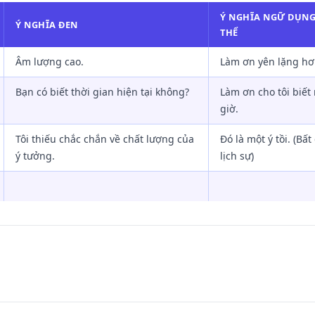
Ý NGHĨA NGỮ DỤNG
Ý NGHĨA ĐEN
THỂ
Âm lượng cao.
Làm ơn yên lặng hơ
Bạn có biết thời gian hiện tại không?
Làm ơn cho tôi biết
giờ.
Tôi thiếu chắc chắn về chất lượng của
Đó là một ý tồi. (Bấ
ý tưởng.
lịch sự)