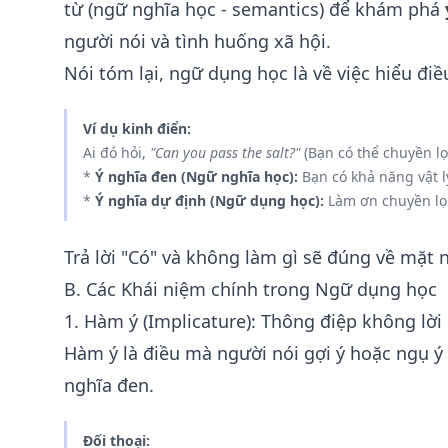
từ (ngữ nghĩa học - semantics) để khám phá
người nói và tình huống xã hội.
Nói tóm lại, ngữ dụng học là về việc hiểu điề
Ví dụ kinh điển:
Ai đó hỏi,
"Can you pass the salt?"
(Bạn có thể chuyền l
*
Ý nghĩa đen (Ngữ nghĩa học):
Bạn có khả năng vật l
*
Ý nghĩa dự định (Ngữ dụng học):
Làm ơn chuyền lọ 
Trả lời "Có" và không làm gì sẽ đúng về mặt 
B. Các Khái niệm chính trong Ngữ dụng học
1. Hàm ý (Implicature): Thông điệp không lời
Hàm ý là điều mà người nói gợi ý hoặc ngụ 
nghĩa đen.
Đối thoại: