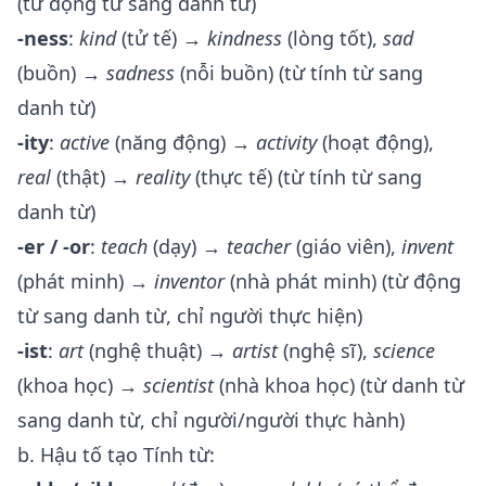
(từ động từ sang danh từ)
-ness
:
kind
(tử tế) →
kindness
(lòng tốt),
sad
(buồn) →
sadness
(nỗi buồn) (từ tính từ sang
danh từ)
-ity
:
active
(năng động) →
activity
(hoạt động),
real
(thật) →
reality
(thực tế) (từ tính từ sang
danh từ)
-er / -or
:
teach
(dạy) →
teacher
(giáo viên),
invent
(phát minh) →
inventor
(nhà phát minh) (từ động
từ sang danh từ, chỉ người thực hiện)
-ist
:
art
(nghệ thuật) →
artist
(nghệ sĩ),
science
(khoa học) →
scientist
(nhà khoa học) (từ danh từ
sang danh từ, chỉ người/người thực hành)
b. Hậu tố tạo Tính từ: