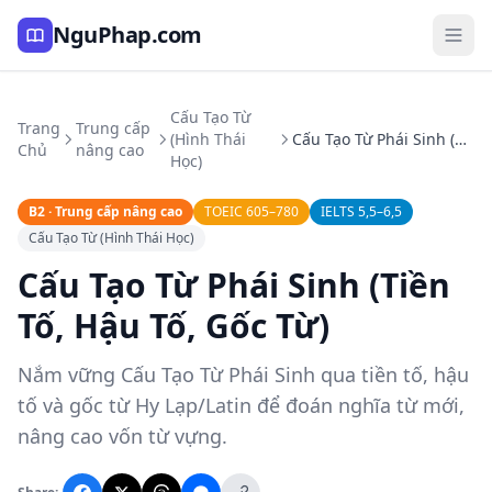
NguPhap.com
Cấu Tạo Từ
Trang
Trung cấp
(Hình Thái
Cấu Tạo Từ Phái Sinh (Tiền Tố, Hậu Tố, Gốc Từ)
Chủ
nâng cao
Học)
B2 · Trung cấp nâng cao
TOEIC 605–780
IELTS 5,5–6,5
Cấu Tạo Từ (Hình Thái Học)
Cấu Tạo Từ Phái Sinh (Tiền
Tố, Hậu Tố, Gốc Từ)
Nắm vững Cấu Tạo Từ Phái Sinh qua tiền tố, hậu
tố và gốc từ Hy Lạp/Latin để đoán nghĩa từ mới,
nâng cao vốn từ vựng.