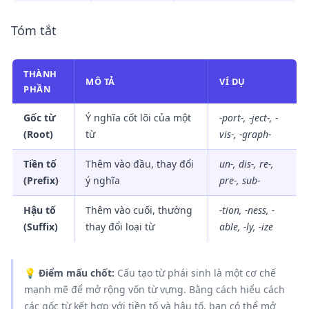
Tóm tắt
THÀNH
MÔ TẢ
VÍ DỤ
PHẦN
Gốc từ
Ý nghĩa cốt lõi của một
-port-, -ject-, -
(Root)
từ
vis-, -graph-
Tiền tố
Thêm vào đầu, thay đổi
un-, dis-, re-,
(Prefix)
ý nghĩa
pre-, sub-
Hậu tố
Thêm vào cuối, thường
-tion, -ness, -
(Suffix)
thay đổi loại từ
able, -ly, -ize
💡
Điểm mấu chốt:
Cấu tạo từ phái sinh là một cơ chế
mạnh mẽ để mở rộng vốn từ vựng. Bằng cách hiểu cách
các gốc từ kết hợp với tiền tố và hậu tố, bạn có thể mở