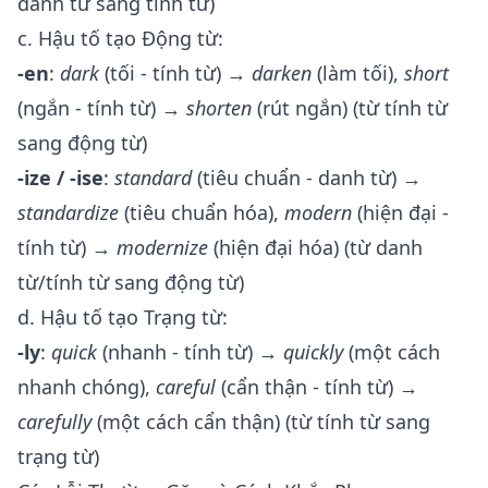
danh từ sang tính từ)
c. Hậu tố tạo Động từ:
-en
:
dark
(tối - tính từ) →
darken
(làm tối),
short
(ngắn - tính từ) →
shorten
(rút ngắn) (từ tính từ
sang động từ)
-ize / -ise
:
standard
(tiêu chuẩn - danh từ) →
standardize
(tiêu chuẩn hóa),
modern
(hiện đại -
tính từ) →
modernize
(hiện đại hóa) (từ danh
từ/tính từ sang động từ)
d. Hậu tố tạo Trạng từ:
-ly
:
quick
(nhanh - tính từ) →
quickly
(một cách
nhanh chóng),
careful
(cẩn thận - tính từ) →
carefully
(một cách cẩn thận) (từ tính từ sang
trạng từ)