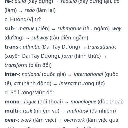
re-
:
build
(xây dựng) →
rebuild
(xây dựng lại),
do
(làm) →
redo
(làm lại)
c. Hướng/Vị trí:
sub-
:
marine
(biển) →
submarine
(tàu ngầm),
way
(đường) →
subway
(tàu điện ngầm)
trans-
:
atlantic
(Đại Tây Dương) →
transatlantic
(xuyên Đại Tây Dương),
form
(hình thức) →
transform
(biến đổi)
inter-
:
national
(quốc gia) →
international
(quốc
tế),
act
(hành động) →
interact
(tương tác)
d. Số lượng/Mức độ:
mono-
:
logue
(đối thoại) →
monologue
(độc thoại)
multi-
:
task
(nhiệm vụ) →
multitask
(đa nhiệm)
over-
:
work
(làm việc) →
overwork
(làm việc quá