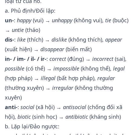
loại từ của nó.
a. Phủ định/Đối lập:
un-
:
happy
(vui) →
unhappy
(không vui),
tie
(buộc)
→
untie
(tháo)
dis-
:
like
(thích) →
dislike
(không thích),
appear
(xuất hiện) →
disappear
(biến mất)
in- / im- / il- / ir-
:
correct
(đúng) →
incorrect
(sai),
possible
(có thể) →
impossible
(không thể),
legal
(hợp pháp) →
illegal
(bất hợp pháp),
regular
(thường xuyên) →
irregular
(không thường
xuyên)
anti-
:
social
(xã hội) →
antisocial
(chống đối xã
hội),
biotic
(sinh học) →
antibiotic
(kháng sinh)
b. Lặp lại/Đảo ngược: