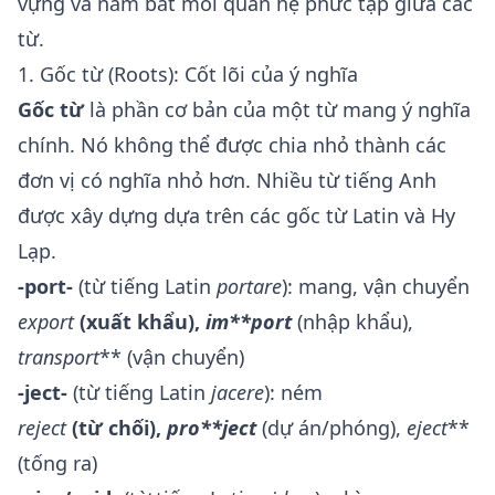
vựng và nắm bắt mối quan hệ phức tạp giữa các
từ.
1. Gốc từ (Roots): Cốt lõi của ý nghĩa
Gốc từ
là phần cơ bản của một từ mang ý nghĩa
chính. Nó không thể được chia nhỏ thành các
đơn vị có nghĩa nhỏ hơn. Nhiều từ tiếng Anh
được xây dựng dựa trên các gốc từ Latin và Hy
Lạp.
-port-
(từ tiếng Latin
portare
): mang, vận chuyển
ex
port
(xuất khẩu),
im**port
(nhập khẩu),
trans
port
** (vận chuyển)
-ject-
(từ tiếng Latin
jacere
): ném
re
ject
(từ chối),
pro**ject
(dự án/phóng),
e
ject
**
(tống ra)