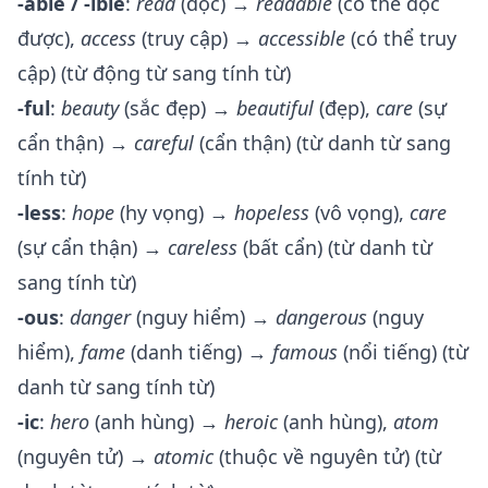
-able / -ible
:
read
(đọc) →
readable
(có thể đọc
được),
access
(truy cập) →
accessible
(có thể truy
cập) (từ động từ sang tính từ)
-ful
:
beauty
(sắc đẹp) →
beautiful
(đẹp),
care
(sự
cẩn thận) →
careful
(cẩn thận) (từ danh từ sang
tính từ)
-less
:
hope
(hy vọng) →
hopeless
(vô vọng),
care
(sự cẩn thận) →
careless
(bất cẩn) (từ danh từ
sang tính từ)
-ous
:
danger
(nguy hiểm) →
dangerous
(nguy
hiểm),
fame
(danh tiếng) →
famous
(nổi tiếng) (từ
danh từ sang tính từ)
-ic
:
hero
(anh hùng) →
heroic
(anh hùng),
atom
(nguyên tử) →
atomic
(thuộc về nguyên tử) (từ