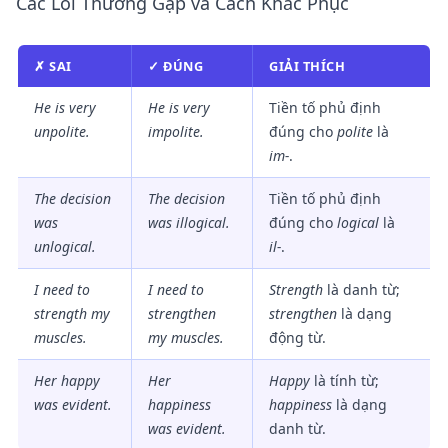
Các Lỗi Thường Gặp và Cách Khắc Phục
✗ SAI
✓ ĐÚNG
GIẢI THÍCH
He is very
He is very
Tiền tố phủ định
unpolite.
impolite
.
đúng cho
polite
là
im-
.
The decision
The decision
Tiền tố phủ định
was
was
illogical
.
đúng cho
logical
là
unlogical.
il-
.
I need to
I need to
Strength
là danh từ;
strength my
strengthen
strengthen
là dạng
muscles.
my muscles.
động từ.
Her happy
Her
Happy
là tính từ;
was evident.
happiness
happiness
là dạng
was evident.
danh từ.