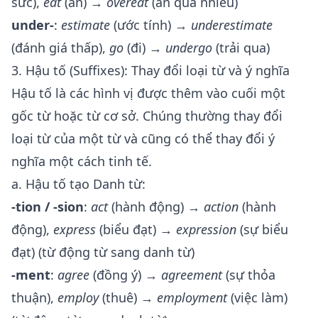
sức),
eat
(ăn) →
overeat
(ăn quá nhiều)
under-
:
estimate
(ước tính) →
underestimate
(đánh giá thấp),
go
(đi) →
undergo
(trải qua)
3. Hậu tố (Suffixes): Thay đổi loại từ và ý nghĩa
Hậu tố là các hình vị được thêm vào cuối một
gốc từ hoặc từ cơ sở. Chúng thường thay đổi
loại từ của một từ và cũng có thể thay đổi ý
nghĩa một cách tinh tế.
a. Hậu tố tạo Danh từ:
-tion / -sion
:
act
(hành động) →
action
(hành
động),
express
(biểu đạt) →
expression
(sự biểu
đạt) (từ động từ sang danh từ)
-ment
:
agree
(đồng ý) →
agreement
(sự thỏa
thuận),
employ
(thuê) →
employment
(việc làm)