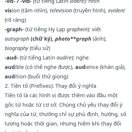
-vis- / -vid-
(từ tiếng Latin
videre
): nhìn
vis
ion (tầm nhìn),
tele
vis
ion
(truyền hình),
e
vid
ent
(rõ ràng)
-graph-
(từ tiếng Hy Lạp
graphein
): viết
auto
graph
(chữ ký),
photo**graph
(ảnh),
bio
graph
y
(tiểu sử)
-aud-
(từ tiếng Latin
audire
): nghe
aud
ible (có thể nghe được),
aud
ience (khán giả),
aud
ition (buổi thử giọng)
2. Tiền tố (Prefixes): Thay đổi ý nghĩa
Tiền tố là các hình vị được thêm vào đầu một
gốc từ hoặc từ cơ sở. Chúng chủ yếu thay đổi ý
nghĩa của từ, thường chỉ sự phủ định, hướng, số
lượng hoặc thời gian, nhưng hiếm khi thay đổi