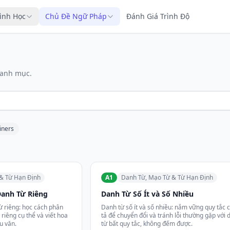
rình Học
Chủ Đề Ngữ Pháp
Đánh Giá Trình Độ
danh mục.
iners
& Từ Hạn Định
A1
Danh Từ, Mạo Từ & Từ Hạn Định
Danh Từ Riêng
Danh Từ Số Ít và Số Nhiều
ừ riêng: học cách phân
Danh từ số ít và số nhiều: nắm vững quy tắc 
 riêng cụ thể và viết hoa
tả để chuyển đổi và tránh lỗi thường gặp với 
u văn.
từ bất quy tắc, không đếm được.