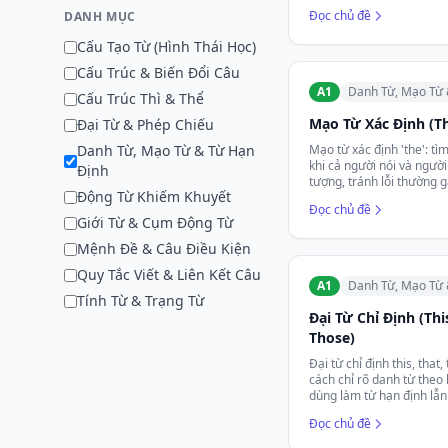
Đọc chủ đề
DANH MỤC
Cấu Tạo Từ (Hình Thái Học)
Cấu Trúc & Biến Đổi Câu
A1
Danh Từ, Mạo Từ 
Cấu Trúc Thì & Thể
Mạo Từ Xác Định (T
Đại Từ & Phép Chiếu
Danh Từ, Mạo Từ & Từ Hạn
Mạo từ xác định 'the': tì
khi cả người nói và người
Định
tượng, tránh lỗi thường g
Động Từ Khiếm Khuyết
Đọc chủ đề
Giới Từ & Cụm Động Từ
Mệnh Đề & Câu Điều Kiện
Quy Tắc Viết & Liên Kết Câu
A1
Danh Từ, Mạo Từ 
Tính Từ & Trạng Từ
Đại Từ Chỉ Định (Thi
Those)
Đại từ chỉ định this, that
cách chỉ rõ danh từ theo
dùng làm từ hạn định lẫn 
Đọc chủ đề