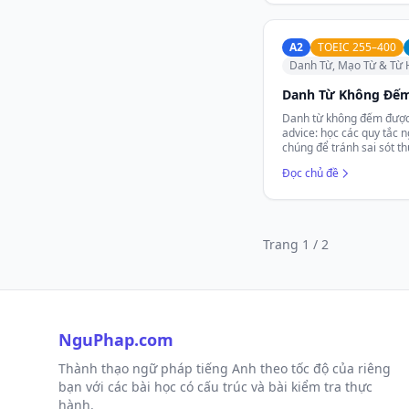
A2
TOEIC 255–400
Danh Từ, Mạo Từ & Từ 
Danh Từ Không Đế
Danh từ không đếm được 
advice: học các quy tắc n
chúng để tránh sai sót t
Đọc chủ đề
Trang 1 / 2
NguPhap.com
Thành thạo ngữ pháp tiếng Anh theo tốc độ của riêng
bạn với các bài học có cấu trúc và bài kiểm tra thực
hành.