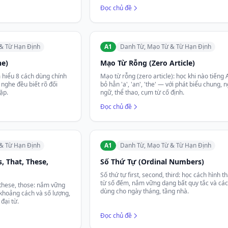
Đọc chủ đề
& Từ Hạn Định
A1
Danh Từ, Mạo Từ & Từ Hạn Định
he)
Mạo Từ Rỗng (Zero Article)
m hiểu 8 cách dùng chính
Mạo từ rỗng (zero article): học khi nào tiếng
 nghe đều biết rõ đối
bỏ hẳn 'a', 'an', 'the' — với phát biểu chung, 
ặp.
ngữ, thể thao, cụm từ cố định.
Đọc chủ đề
& Từ Hạn Định
A1
Danh Từ, Mạo Từ & Từ Hạn Định
s, That, These,
Số Thứ Tự (Ordinal Numbers)
Số thứ tự first, second, third: học cách hình t
từ số đếm, nắm vững dạng bất quy tắc và cá
, these, those: nắm vững
dùng cho ngày tháng, tầng nhà.
 khoảng cách và số lượng,
đại từ.
Đọc chủ đề