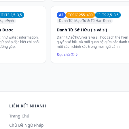
IELTS 2,5–3,5
A2
TOEIC 255–400
IELTS 2,5–3,5
Hạn Định
Danh Từ, Mạo Từ & Từ Hạn Định
m Được
Danh Từ Sở Hữu ('s và s')
như water, information,
Danh từ sở hữu với 's và s': học cách thể hiện
gữ pháp đặc biệt chi phối
quyền sở hữu và mối quan hệ giữa các danh 
hường gặp.
một cách chính xác trong mọi ngữ cảnh.
Đọc chủ đề
LIÊN KẾT NHANH
Trang Chủ
Chủ Đề Ngữ Pháp