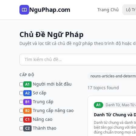
NguPhap.com
Trang Chủ
Lộ T
Chủ Đề Ngữ Pháp
Duyệt và lọc tất cả chủ đề ngữ pháp theo trình độ hoặc 
CẤP ĐỘ
nouns-articles-and-determ
Người mới bắt đầu
A1
17 topics found
Sơ cấp
A2
Trung cấp
B1
A1
Danh Từ, Mạo Từ 
Trung cấp nâng cao
B2
Danh Từ Chung và 
Nâng cao
C1
Danh từ chung và danh t
biệt tên gọi chung với tên
Thành thạo
C2
đúng chuẩn trong mọi câ