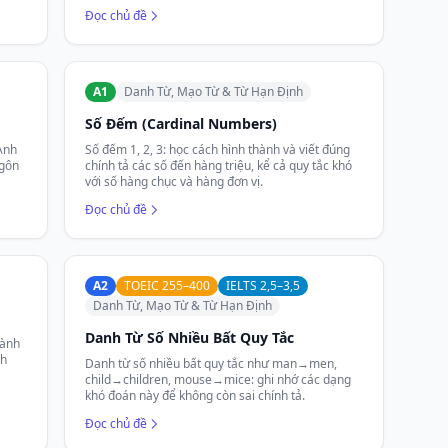
Đọc chủ đề
A1
Danh Từ, Mạo Từ & Từ Hạn Định
Số Đếm (Cardinal Numbers)
 Anh
Số đếm 1, 2, 3: học cách hình thành và viết đúng
ngôn
chính tả các số đến hàng triệu, kể cả quy tắc khó
với số hàng chục và hàng đơn vị.
Đọc chủ đề
A2
TOEIC 255–400
IELTS 2,5–3,5
Danh Từ, Mạo Từ & Từ Hạn Định
Danh Từ Số Nhiều Bất Quy Tắc
hành
ch
Danh từ số nhiều bất quy tắc như man→men,
child→children, mouse→mice: ghi nhớ các dạng
khó đoán này để không còn sai chính tả.
Đọc chủ đề