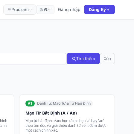
Program
Đăng nhập
Đăng Ký
VI
Tìm Kiếm
Xóa
A1
Danh Từ, Mạo Từ & Từ Hạn Định
Mạo Từ Bất Định (A / An)
chính
Mạo từ bất định a/an: học cách chọn 'a' hay 'an'
danh
theo âm đọc và giới thiệu danh từ số ít đếm được
một cách chính xác.