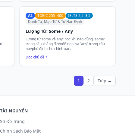
A2
TOEIC 255–400
IELTS 2,5–3,5
Danh Từ, Mạo Từ & Từ Hạn Định
Lượng Từ: Some / Any
Lượng từ some và any: học khi nào dùng 'some'
từ
trong câu khẳng định/đề nghị và 'any' trong câu
hỏi/phủ định cho chính xác.
Đọc chủ đề
1
2
Tiếp →
TÀI NGUYÊN
Sơ Đồ Trang
Chính Sách Bảo Mật