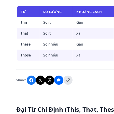
TỪ
SỐ LƯỢNG
KHOẢNG CÁCH
this
Số ít
Gần
that
Số ít
Xa
these
Số nhiều
Gần
those
Số nhiều
Xa
Share:
Đại Từ Chỉ Định (This, That, The