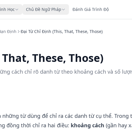
rình Học
Chủ Đề Ngữ Pháp
Đánh Giá Trình Độ
Hạn Định
Đại Từ Chỉ Định (This, That, These, Those)
, That, These, Those)
 vững cách chỉ rõ danh từ theo khoảng cách và số lượ
à những từ dùng để chỉ ra các danh từ cụ thể. Trong 
ng đồng thời chỉ ra hai điều:
khoảng cách
(gần hay x