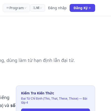
Program
Đăng nhập
Đăng Ký
VI
ng, dùng làm từ hạn định lẫn đại từ.
Kiểm Tra Kiến Thức
tiếng
Đại Từ Chỉ Định (This, That, These, Those) — Bài
tập 4
a) và
số