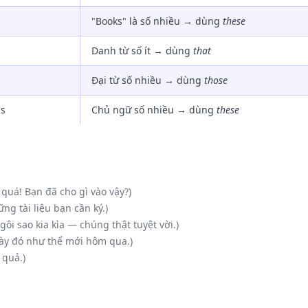
"Books" là số nhiều → dùng
these
Danh từ số ít → dùng
that
Đại từ số nhiều → dùng
those
ds
Chủ ngữ số nhiều → dùng
these
 quá! Bạn đã cho gì vào vậy?)
ng tài liệu bạn cần ký.)
i sao kia kìa — chúng thật tuyệt vời.)
ngày đó như thể mới hôm qua.)
 quả.)