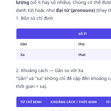
lượng
(số ít hay số nhiều). Chúng có thể đ
danh từ) hoặc như
đại từ (pronouns)
(thay t
1. Bốn từ chỉ định
SỐ ÍT
Gần
this
Xa
that
2. Khoảng cách — Gần so với Xa
"Gần" và "xa" không chỉ đề cập đến khoảng các
thời gian = xa).
TỪ CHỈ ĐỊNH
KHOẢNG CÁCH / THỜI GIAN
VÍ