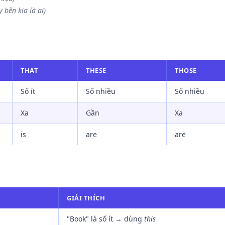
 bên kia là ai)
THAT
THESE
THOSE
Số ít
Số nhiều
Số nhiều
Xa
Gần
Xa
is
are
are
GIẢI THÍCH
"Book" là số ít → dùng
this