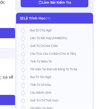
ước
Làm Bài Kiểm Tra
Lộ Trình Học
(21)
Đại Từ Chủ Ngữ
Liên Từ Kết Hợp (FANBOYS)
Giới Từ Chỉ Nơi Chốn
Cấu Trúc Câu Cơ Bản (Chủ-Vị-Tân)
Tính Từ Miêu Tả
Thì Hiện Tại Đơn với Động Từ To Be
; xa về
Đại Từ Tân Ngữ
Tính Từ Sở Hữu
Câu Mệnh Lệnh
Giới Từ Chỉ Thời Gian
Thì Hiện Tại Đơn