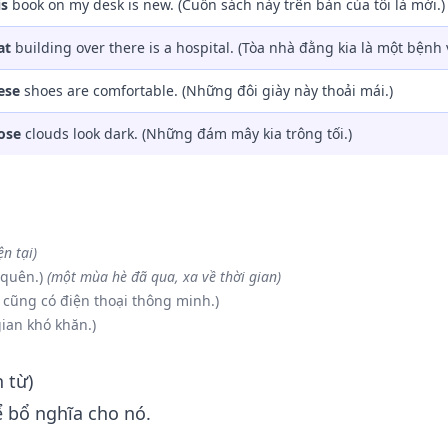
is
book on my desk is new. (Cuốn sách này trên bàn của tôi là mới.)
at
building over there is a hospital. (Tòa nhà đằng kia là một bệnh 
ese
shoes are comfortable. (Những đôi giày này thoải mái.)
ose
clouds look dark. (Những đám mây kia trông tối.)
ện tại)
 quên.)
(một mùa hè đã qua, xa về thời gian)
 cũng có điện thoại thông minh.)
gian khó khăn.)
 từ)
 bổ nghĩa cho nó.