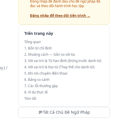
Đăng nhập để đánh dấu chủ đề ngữ pháp đã
đọc và theo dõi hành trình học tập.
Đăng nhập để theo dõi tiến trình →
Trên trang này
Tổng quan
1. Bốn từ chỉ định
2. Khoảng cách — Gần so với Xa
3. Với vai trò là Từ hạn định (Đứng trước danh từ)
4. Với vai trò là Đại từ (Thay thế cho danh từ)
y.) /
5. Khi nói chuyện điện thoại
6. Bảng so sánh
7. Các lỗi thường gặp
8. Ví dụ thực tế
Tóm tắt
Tất Cả Chủ Đề Ngữ Pháp