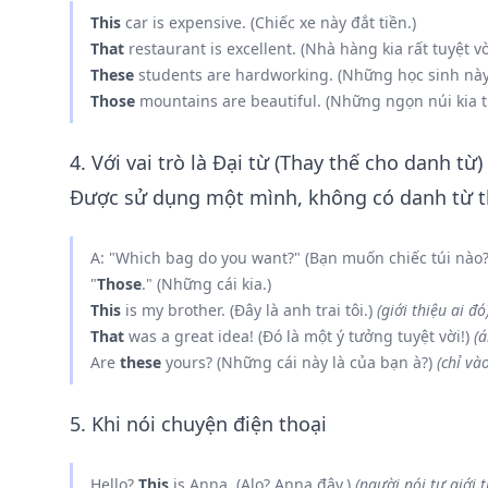
This
car is expensive. (Chiếc xe này đắt tiền.)
That
restaurant is excellent. (Nhà hàng kia rất tuyệt vờ
These
students are hardworking. (Những học sinh này 
Those
mountains are beautiful. (Những ngọn núi kia t
4. Với vai trò là Đại từ (Thay thế cho danh từ)
Được sử dụng một mình, không có danh từ t
A: "Which bag do you want?" (Bạn muốn chiếc túi nào?)
"
Those
." (Những cái kia.)
This
is my brother. (Đây là anh trai tôi.)
(giới thiệu ai đó
That
was a great idea! (Đó là một ý tưởng tuyệt vời!)
(á
Are
these
yours? (Những cái này là của bạn à?)
(chỉ và
5. Khi nói chuyện điện thoại
Hello?
This
is Anna. (Alo? Anna đây.)
(người nói tự giới t