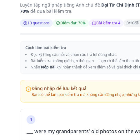
Luyện tập ngữ pháp tiếng Anh chủ đề
Đại Từ Chỉ Định (T
70%
để qua bài kiểm tra.
10 questions
Điểm đạt: 70%
Bài kiểm tra 4
0
/
10
đã 
Cách làm bài kiểm tra
Đọc kỹ từng câu hỏi và chọn câu trả lời đúng nhất.
Bài kiểm tra không giới hạn thời gian — bạn có thể làm theo tố
Nhấn
Nộp Bài
khi hoàn thành để xem điểm số và giải thích chi t
Đăng nhập để lưu kết quả
Bạn có thể làm bài kiểm tra mà không cần đăng nhập, nhưng k
1
___ were my grandparents' old photos on the wal