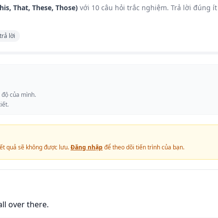
his, That, These, Those)
với 10 câu hỏi trắc nghiệm. Trả lời đúng ít
trả lời
c độ của mình.
iết.
ết quả sẽ không được lưu.
Đăng nhập
để theo dõi tiến trình của bạn.
l over there.