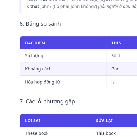
Is
that
John? (Có phải John không?)
(hỏi người ở đầu dây
6. Bảng so sánh
ĐẶC ĐIỂM
THIS
Số lượng
Số ít
Khoảng cách
Gần
Hòa hợp động từ
is
7. Các lỗi thường gặp
LỖI SAI
SỬA LẠI
These book
This
book