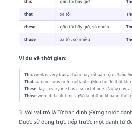
this
gần tôi bây giờ
Th
that
xa tôi
Th
these
gần tôi bây giờ, số nhiều
Th
those
xa tôi, số nhiều
Th
Ví dụ về thời gian:
This
week is very busy. (Tuần này rất bận rộn.)
(tuần hi
That
summer was unforgettable. (Mùa hè đó thật khó
These
days, everyone has a smartphone. (Ngày nay, ai
Those
were difficult times. (Đó là những khoảng thời 
3. Với vai trò là Từ hạn định (Đứng trước danh
Được sử dụng trực tiếp trước một danh từ để