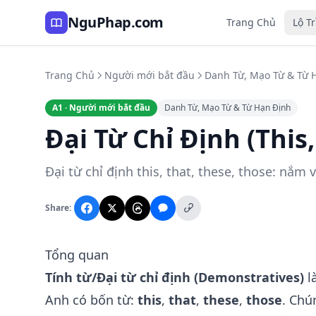
NguPhap.com
Trang Chủ
Lộ T
Trang Chủ
Người mới bắt đầu
Danh Từ, Mạo Từ & Từ 
A1 · Người mới bắt đầu
Danh Từ, Mạo Từ & Từ Hạn Định
Đại Từ Chỉ Định (This
Đại từ chỉ định this, that, these, those: nắm
Share:
Tổng quan
Tính từ/Đại từ chỉ định (Demonstratives)
l
Anh có bốn từ:
this
,
that
,
these
,
those
. Chú