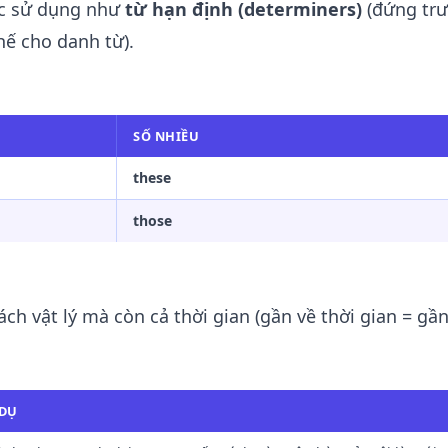
ược sử dụng như
từ hạn định (determiners)
(đứng tr
hế cho danh từ).
SỐ NHIỀU
these
those
h vật lý mà còn cả thời gian (gần về thời gian = gần
 DỤ