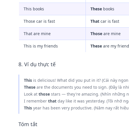
This books
These
books
Those car is fast
That
car is fast
That are mine
Those
are mine
This is my friends
These
are my frien
8. Ví dụ thực tế
This
is delicious! What did you put in it? (Cái này ngon
These
are the documents you need to sign. (Đây là nhữ
Look at
those
stars — they're amazing. (Nhìn những ngô
I remember
that
day like it was yesterday. (Tôi nhớ 
This
year has been very productive. (Năm nay rất hiệu
Tóm tắt