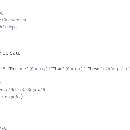
i.)
rất chăm chỉ.)
hật đẹp.)
heo sau.
 B: "
This
one." (Cái này.) / "
That
." (Cái kia.) / "
These
." (Những cái nà
)
m chỉ điều vừa được nói)
o các vật thể)
hiệu)