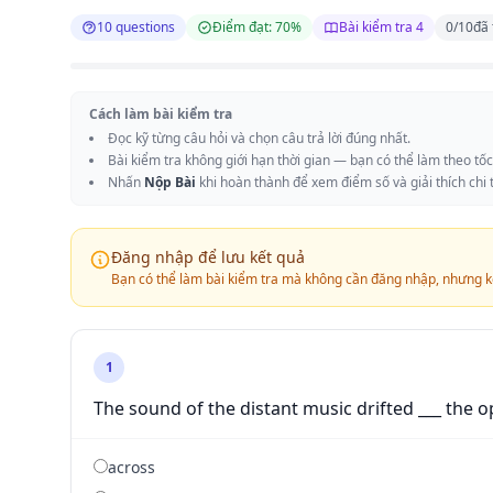
10 questions
Điểm đạt: 70%
Bài kiểm tra 4
0
/
10
đã 
Cách làm bài kiểm tra
Đọc kỹ từng câu hỏi và chọn câu trả lời đúng nhất.
Bài kiểm tra không giới hạn thời gian — bạn có thể làm theo tố
Nhấn
Nộp Bài
khi hoàn thành để xem điểm số và giải thích chi t
Đăng nhập để lưu kết quả
Bạn có thể làm bài kiểm tra mà không cần đăng nhập, nhưng k
1
The sound of the distant music drifted ___ the 
across