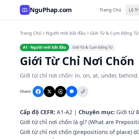
NguPhap.com
Trang Chủ
Lộ T
Trang Chủ
Người mới bắt đầu
Giới Từ & Cụm Động Từ
A1 · Người mới bắt đầu
Giới Từ & Cụm Động Từ
Giới Từ Chỉ Nơi Chốn
Giới từ chỉ nơi chốn: in, on, at, under, behin
Share:
Cấp độ CEFR:
A1-A2 |
Chuyên mục:
Giới từ 
Giới từ chỉ nơi chốn là gì? (What are Preposit
Giới từ chỉ nơi chốn (prepositions of place) 