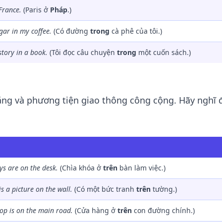
France.
(Paris ở
Pháp
.)
ugar
in
my coffee.
(Có đường
trong
cà phê của tôi.)
 story
in
a book.
(Tôi đọc câu chuyện
trong
một cuốn sách.)
ng và phương tiện giao thông công cộng. Hãy nghĩ 
ys are
on
the desk.
(Chìa khóa ở
trên
bàn làm việc.)
is a picture
on
the wall.
(Có một bức tranh
trên
tường.)
op is
on
the main road.
(Cửa hàng ở
trên
con đường chính.)