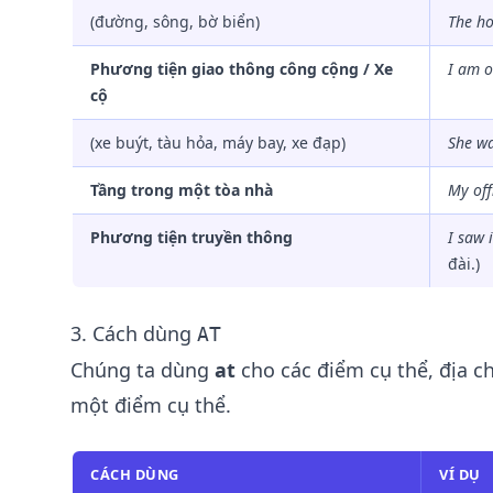
(đường, sông, bờ biển)
The ho
Phương tiện giao thông công cộng / Xe
I am
o
cộ
(xe buýt, tàu hỏa, máy bay, xe đạp)
She w
Tầng trong một tòa nhà
My off
Phương tiện truyền thông
I saw 
đài.)
3. Cách dùng
AT
Chúng ta dùng
at
cho các điểm cụ thể, địa c
một điểm cụ thể.
CÁCH DÙNG
VÍ DỤ