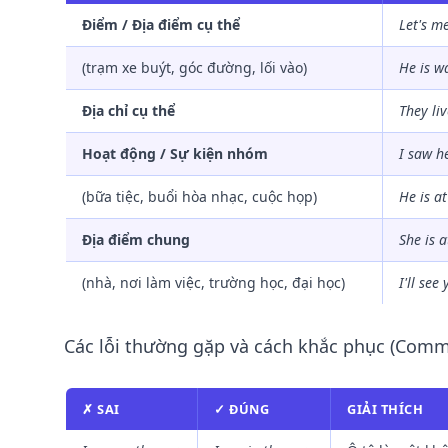
Điểm / Địa điểm cụ thể
Let's m
(trạm xe buýt, góc đường, lối vào)
He is w
Địa chỉ cụ thể
They li
Hoạt động / Sự kiện nhóm
I saw h
(bữa tiệc, buổi hòa nhạc, cuộc họp)
He is
at
Địa điểm chung
She is
a
(nhà, nơi làm việc, trường học, đại học)
I'll see
Các lỗi thường gặp và cách khắc phục (Comm
✗ SAI
✓ ĐÚNG
GIẢI THÍCH