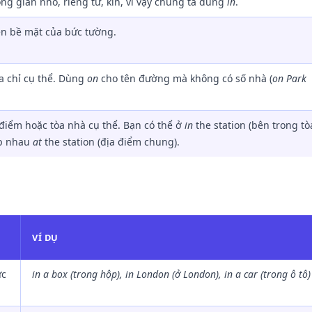
ông gian nhỏ, riêng tư, kín, vì vậy chúng ta dùng
in
.
ên bề mặt của bức tường.
a chỉ cụ thể. Dùng
on
cho tên đường mà không có số nhà (
on Park
điểm hoặc tòa nhà cụ thể. Bạn có thể ở
in
the station (bên trong tò
p nhau
at
the station (địa điểm chung).
VÍ DỤ
ực
in a box (trong hộp), in London (ở London), in a car (trong ô tô)