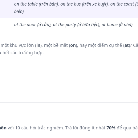
on the table (trên bàn), on the bus (trên xe buýt), on the coast (
biển)
at the door (ở cửa), at the party (ở bữa tiệc), at home (ở nhà)
 một khu vực lớn (
in
), một bề mặt (
on
), hay một điểm cụ thể (
at
)? C
u hết các trường hợp.
4
hốn
với 10 câu hỏi trắc nghiệm. Trả lời đúng ít nhất
70%
để qua bà