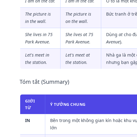
I am on the car.
I am
in
the car.
Ô tô là một kh
The picture is
The picture is
Bức tranh ở tr
in the wall.
on
the wall.
She lives in 75
She lives
at
75
Dùng
at
cho đị
Park Avenue.
Park Avenue.
Avenue
).
Let's meet in
Let's meet
at
Nhà ga là một 
the station.
the station.
nhưng bạn gặ
Tóm tắt (Summary)
GIỚI
Ý TƯỞNG CHUNG
TỪ
IN
Bên trong một không gian kín hoặc khu v
lớn