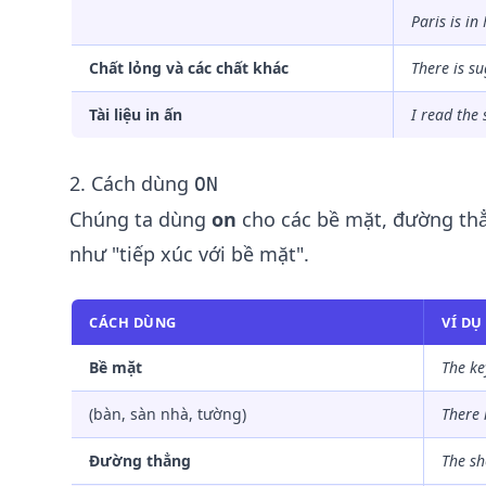
Paris is
in
Chất lỏng và các chất khác
There is s
Tài liệu in ấn
I read the
2. Cách dùng
ON
Chúng ta dùng
on
cho các bề mặt, đường thẳ
như "tiếp xúc với bề mặt".
CÁCH DÙNG
VÍ DỤ
Bề mặt
The ke
(bàn, sàn nhà, tường)
There 
Đường thẳng
The sh