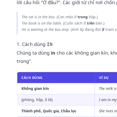
lời câu hỏi "Ở đâu?". Các giới từ chỉ nơi chốn
The cat is
in
the box.
(Con mèo ở
trong
hộp.)
The book is
on
the table.
(Cuốn sách ở
trên
bàn.)
He is waiting
at
the bus stop.
(Anh ấy đang đợi
ở
trạm x
1. Cách dùng
IN
Chúng ta dùng
in
cho các không gian kín, kh
trong".
CÁCH DÙNG
VÍ DỤ
Không gian kín
The milk i
(phòng, hộp, ô tô)
I am
in
my
Thành phố, Quốc gia, Châu lục
She lives
i