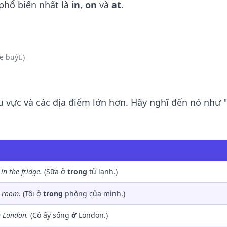
 phổ biến nhất là
in
,
on
và
at
.
e buýt.)
u vực và các địa điểm lớn hơn. Hãy nghĩ đến nó như 
s
in
the fridge.
(Sữa ở
trong
tủ lạnh.)
 room.
(Tôi ở
trong
phòng của mình.)
n
London.
(Cô ấy sống
ở
London.)