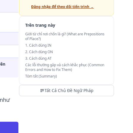
Đăng nhập để theo dõi tiến trình →
Trên trang này
Giới từ chỉ nơi chốn là gì? (What are Prepositions
of Place?)
1. Cách dùng IN
2. Cách dùng ON
3. Cách dùng AT
rên
Các lỗi thường gặp và cách khắc phục (Common
Errors and How to Fix Them)
Tóm tắt (Summary)
Tất Cả Chủ Đề Ngữ Pháp
 như