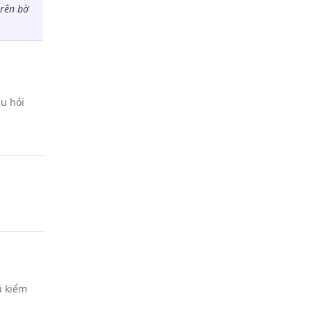
trên bờ
âu hỏi
i kiểm