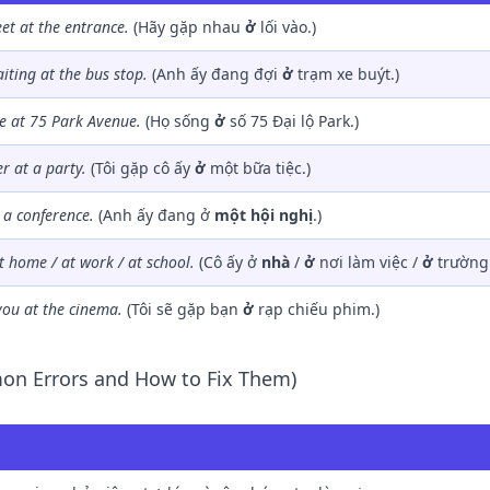
eet
at
the entrance.
(Hãy gặp nhau
ở
lối vào.)
aiting
at
the bus stop.
(Anh ấy đang đợi
ở
trạm xe buýt.)
ve
at
75 Park Avenue.
(Họ sống
ở
số 75 Đại lộ Park.)
er
at
a party.
(Tôi gặp cô ấy
ở
một bữa tiệc.)
a conference.
(Anh ấy đang ở
một hội nghị
.)
t
home /
at
work /
at
school.
(Cô ấy ở
nhà
/
ở
nơi làm việc /
ở
trường.
 you
at
the cinema.
(Tôi sẽ gặp bạn
ở
rạp chiếu phim.)
on Errors and How to Fix Them)