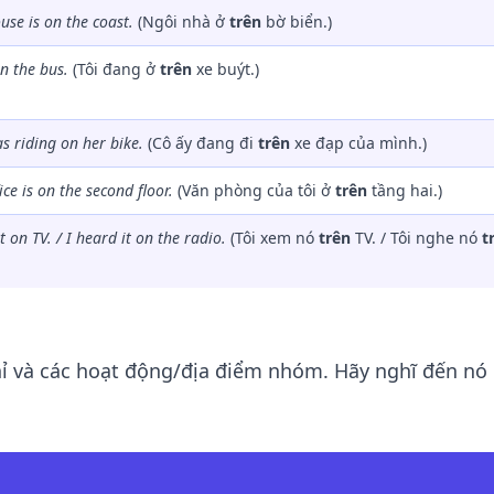
use is
on
the coast.
(Ngôi nhà ở
trên
bờ biển.)
n
the bus.
(Tôi đang ở
trên
xe buýt.)
as riding
on
her bike.
(Cô ấy đang đi
trên
xe đạp của mình.)
ice is
on
the second floor.
(Văn phòng của tôi ở
trên
tầng hai.)
it
on
TV. / I heard it
on
the radio.
(Tôi xem nó
trên
TV. / Tôi nghe nó
t
hỉ và các hoạt động/địa điểm nhóm. Hãy nghĩ đến nó