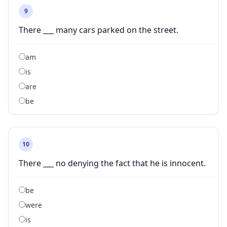
9
There ___ many cars parked on the street.
am
is
are
be
10
There ___ no denying the fact that he is innocent.
be
were
is