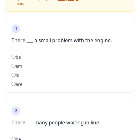
bạn.
1
There ___ a small problem with the engine.
be
am
is
are
2
There ___ many people waiting in line.
be