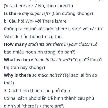
(Yes, there are. / No, there aren't.)
Is there
any sugar left?
(Còn đường không?)
b. Câu hỏi Wh- với There is/are
Chúng ta có thể kết hợp "there is/are" với các từ
'wh-' để hỏi thông tin cụ thể.
How many
students
are there
in your class?
(Có
bao nhiêu học sinh trong lớp bạn?)
What is there
to do in this town?
(Có gì để làm ở
thị trấn này không?)
Why is there
so much noise?
(Tại sao lại ồn ào
thế?)
3. Cách hình thành câu phủ định
Có hai cách phổ biến để hình thành câu phủ
định với "there is / there are".