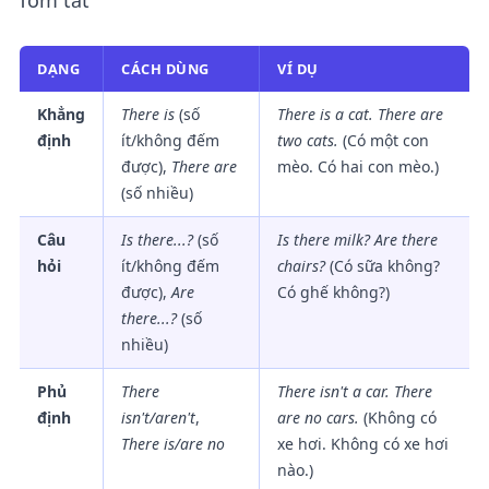
Tóm tắt
DẠNG
CÁCH DÙNG
VÍ DỤ
Khẳng
There is
(số
There is a cat. There are
định
ít/không đếm
two cats.
(Có một con
được),
There are
mèo. Có hai con mèo.)
(số nhiều)
Câu
Is there...?
(số
Is there milk? Are there
hỏi
ít/không đếm
chairs?
(Có sữa không?
được),
Are
Có ghế không?)
there...?
(số
nhiều)
Phủ
There
There isn't a car. There
định
isn't/aren't
,
are no cars.
(Không có
There is/are no
xe hơi. Không có xe hơi
nào.)