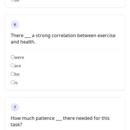
6
There ___ a strong correlation between exercise
and health.
were
are
be
is
7
How much patience ___ there needed for this
task?