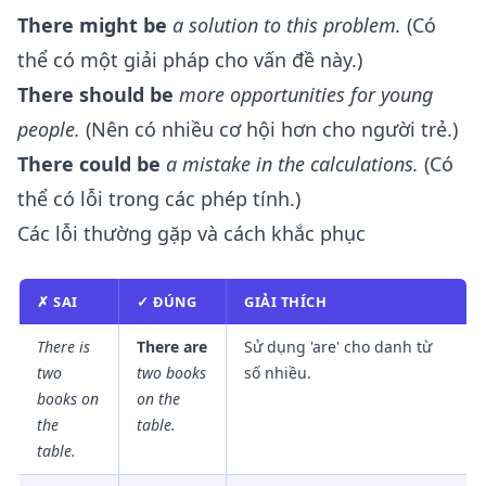
There might be
a solution to this problem.
(Có
thể có một giải pháp cho vấn đề này.)
There should be
more opportunities for young
people.
(Nên có nhiều cơ hội hơn cho người trẻ.)
There could be
a mistake in the calculations.
(Có
thể có lỗi trong các phép tính.)
Các lỗi thường gặp và cách khắc phục
✗ SAI
✓ ĐÚNG
GIẢI THÍCH
There is
There are
Sử dụng 'are' cho danh từ
two
two books
số nhiều.
books on
on the
the
table.
table.