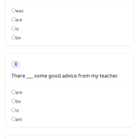
was
are
is
be
8
There ___ some good advice from my teacher.
are
be
is
am