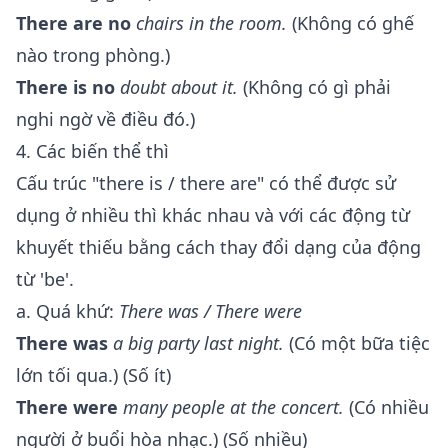
There are no
chairs in the room.
(Không có ghế
nào trong phòng.)
There is no
doubt about it.
(Không có gì phải
nghi ngờ về điều đó.)
4. Các biến thể thì
Cấu trúc "there is / there are" có thể được sử
dụng ở nhiều thì khác nhau và với các động từ
khuyết thiếu bằng cách thay đổi dạng của động
từ 'be'.
a. Quá khứ:
There was / There were
There was
a big party last night.
(Có một bữa tiệc
lớn tối qua.) (Số ít)
There were
many people at the concert.
(Có nhiều
người ở buổi hòa nhạc.) (Số nhiều)