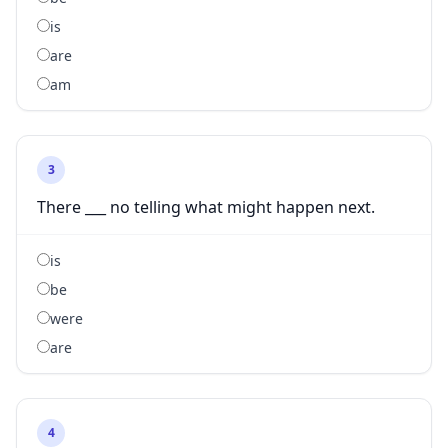
is
are
am
3
There ___ no telling what might happen next.
is
be
were
are
4