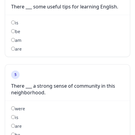
There ___ some useful tips for learning English.
is
be
am
are
5
There ___ a strong sense of community in this
neighborhood.
were
is
are
be