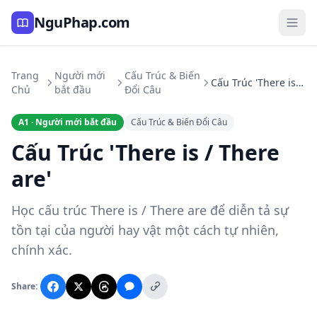
NguPhap.com
Trang
Người mới
Cấu Trúc & Biến
Cấu Trúc 'There is / There are'
Chủ
bắt đầu
Đổi Câu
A1 · Người mới bắt đầu
Cấu Trúc & Biến Đổi Câu
Cấu Trúc 'There is / There
are'
Học cấu trúc There is / There are để diễn tả sự
tồn tại của người hay vật một cách tự nhiên,
chính xác.
Share: