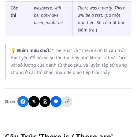
Các
was/were, will
There was a party. There
thì
be, has/have
will be a test.
(Có một
been, might be
bữa tiệc. Sẽ có một bài
kiểm tra.)
💡
Điểm mấu chốt:
"There is" và "There are" là cấu trúc
thiết yếu để nói về sự tồn tại. Hãy nhớ khớp 'is' hoặc 'are'
với số lượng của danh từ theo sau, và luyện tập sử dụng
chúng ở các thì khác nhau để giao tiếp trôi chảy.
Share:
Cấu Trúc 'There is / There are' —