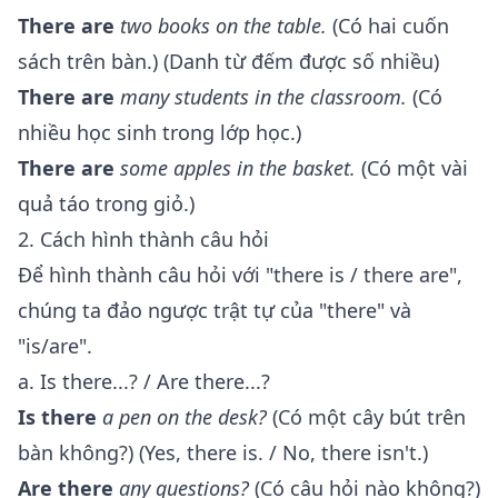
There are
two books on the table.
(Có hai cuốn
sách trên bàn.) (Danh từ đếm được số nhiều)
There are
many students in the classroom.
(Có
nhiều học sinh trong lớp học.)
There are
some apples in the basket.
(Có một vài
quả táo trong giỏ.)
2. Cách hình thành câu hỏi
Để hình thành câu hỏi với "there is / there are",
chúng ta đảo ngược trật tự của "there" và
"is/are".
a. Is there...? / Are there...?
Is there
a pen on the desk?
(Có một cây bút trên
bàn không?) (Yes, there is. / No, there isn't.)
Are there
any questions?
(Có câu hỏi nào không?)