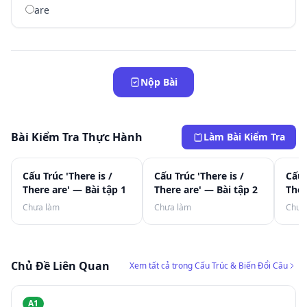
are
Nộp Bài
Bài Kiểm Tra Thực Hành
Làm Bài Kiểm Tra
Cấu Trúc 'There is /
Cấu Trúc 'There is /
Cấu 
There are' — Bài tập 1
There are' — Bài tập 2
Ther
Chưa làm
Chưa làm
Chưa
Chủ Đề Liên Quan
Xem tất cả trong Cấu Trúc & Biến Đổi Câu
A1