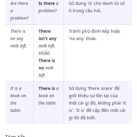
Are there
Is there
a
Sử dụng 'is' cho danh từ số
a
problem?
ít trong câu hỏi.
problem?
There is
There
Tránh phủ định kép hoặc
no any
isn't any
'no any' thừa.
milk left.
milk left.
HOẶC
There is
no
milk
left.
It is a
There is
a
Sử dụng 'there is/are' để
book on
book on
giới thiệu sự tồn tại của
the
the table.
một cái gì đó, không phải 'it
table.
is'. 'It is' đề cập đến một cái
gì đó đã biết.