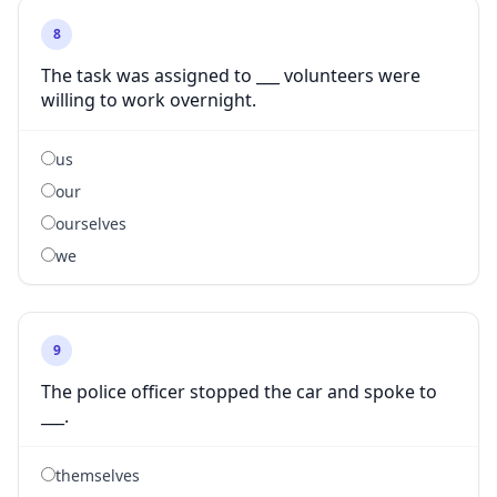
8
The task was assigned to ___ volunteers were
willing to work overnight.
us
our
ourselves
we
9
The police officer stopped the car and spoke to
___.
themselves