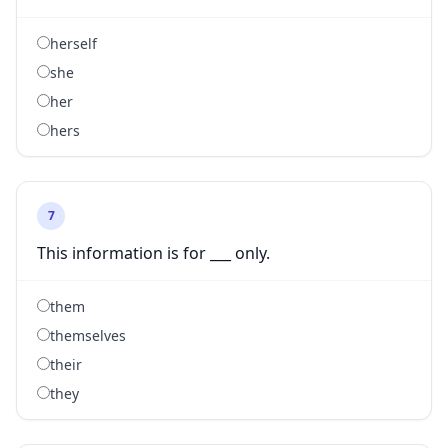
herself
she
her
hers
7
This information is for ___ only.
them
themselves
their
they