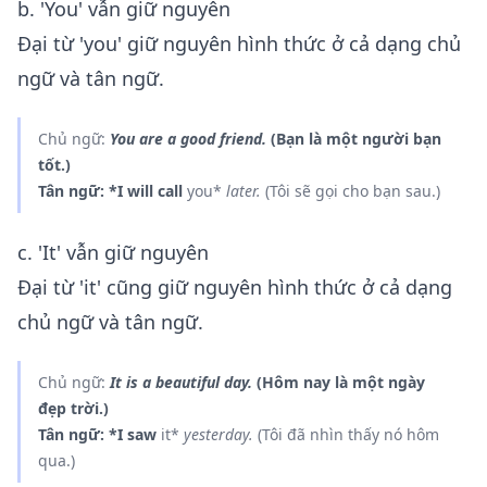
b. 'You' vẫn giữ nguyên
Đại từ 'you' giữ nguyên hình thức ở cả dạng chủ
ngữ và tân ngữ.
Chủ ngữ:
You
are a good friend.
(Bạn là một người bạn
tốt.)
Tân ngữ: *I will call
you*
later.
(Tôi sẽ gọi cho bạn sau.)
c. 'It' vẫn giữ nguyên
Đại từ 'it' cũng giữ nguyên hình thức ở cả dạng
chủ ngữ và tân ngữ.
Chủ ngữ:
It
is a beautiful day.
(Hôm nay là một ngày
đẹp trời.)
Tân ngữ: *I saw
it*
yesterday.
(Tôi đã nhìn thấy nó hôm
qua.)