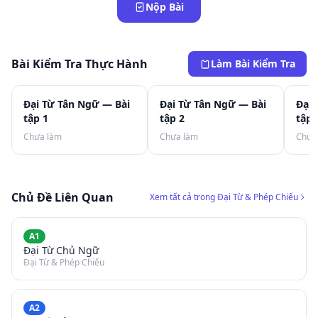
Nộp Bài
Bài Kiểm Tra Thực Hành
Làm Bài Kiểm Tra
Đại Từ Tân Ngữ — Bài
Đại Từ Tân Ngữ — Bài
Đại 
tập 1
tập 2
tập 
Chưa làm
Chưa làm
Chưa
Chủ Đề Liên Quan
Xem tất cả trong Đại Từ & Phép Chiếu
A1
Đại Từ Chủ Ngữ
Đại Từ & Phép Chiếu
A2