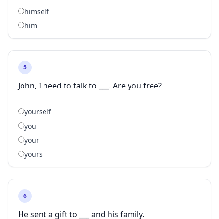
himself
him
5
John, I need to talk to ___. Are you free?
yourself
you
your
yours
6
He sent a gift to ___ and his family.