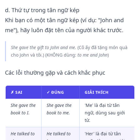
d. Thứ tự trong tân ngữ kép
Khi bạn có một tân ngữ kép (ví dụ: "John and
me"), hãy luôn đặt tên của người khác trước.
She gave the gift to John and
me
.
(Cô ấy đã tặng món quà
cho John và tôi.) (KHÔNG dùng:
to me and John
)
Các lỗi thường gặp và cách khắc phục
✗ SAI
✓ ĐÚNG
GIẢI THÍCH
She gave the
She gave the
'Me' là đại từ tân
book to I.
book to
me
.
ngữ, dùng sau giới
từ.
He talked to
He talked to
'Her' là đại từ tân