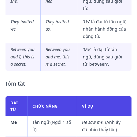
she.
her
.
ngữ, dùng sau giới
từ.
They invited
They invited
'Us' là đại từ tân ngữ,
we.
us
.
nhận hành động của
động từ.
Between you
Between you
'Me' là đại từ tân
and I, this is
and
me
, this
ngữ, dùng sau giới
a secret.
is a secret.
từ 'between'.
Tóm tắt
ĐẠI
CHỨC NĂNG
VÍ DỤ
TỪ
Me
Tân ngữ (Ngôi 1 số
He saw me.
(Anh ấy
ít)
đã nhìn thấy tôi.)