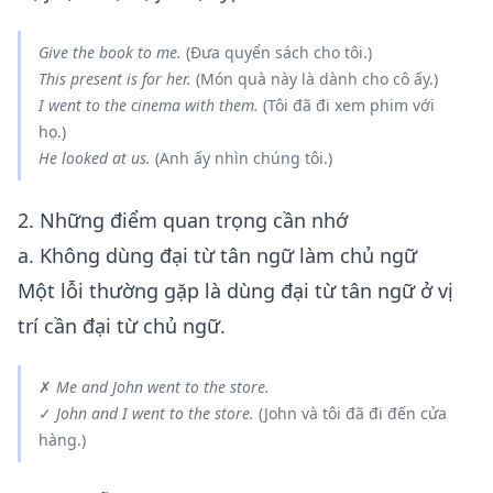
Give the book to
me
.
(Đưa quyển sách cho tôi.)
This present is for
her
.
(Món quà này là dành cho cô ấy.)
I went to the cinema with
them
.
(Tôi đã đi xem phim với
họ.)
He looked at
us
.
(Anh ấy nhìn chúng tôi.)
2. Những điểm quan trọng cần nhớ
a. Không dùng đại từ tân ngữ làm chủ ngữ
Một lỗi thường gặp là dùng đại từ tân ngữ ở vị
trí cần đại từ chủ ngữ.
✗
Me and John went to the store.
✓
John and
I
went to the store.
(John và tôi đã đi đến cửa
hàng.)