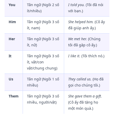
You
Tân ngữ (Ngôi 2 số
I told you.
(Tôi đã nói
ít/nhiều)
với bạn.)
Him
Tân ngữ (Ngôi 3 số
She helped him.
(Cô ấy
ít, nam)
đã giúp anh ấy.)
Her
Tân ngữ (Ngôi 3 số
We met her.
(Chúng
ít, nữ)
tôi đã gặp cô ấy.)
It
Tân ngữ (Ngôi 3 số
I like it.
(Tôi thích nó.)
ít, vật/con
vật/chung chung)
Us
Tân ngữ (Ngôi 1 số
They called us.
(Họ đã
nhiều)
gọi cho chúng tôi.)
Them
Tân ngữ (Ngôi 3 số
She gave them a gift.
nhiều, người/vật)
(Cô ấy đã tặng họ
một món quà.)