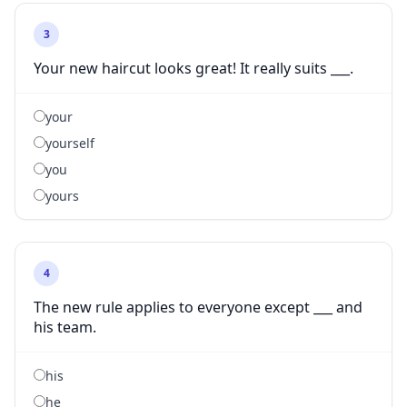
3
Your new haircut looks great! It really suits ___.
your
yourself
you
yours
4
The new rule applies to everyone except ___ and
his team.
his
he