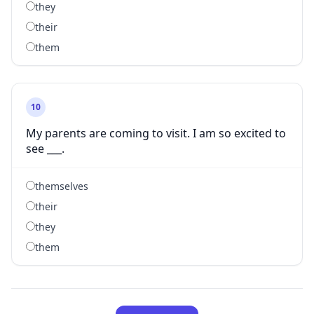
they
their
them
10
My parents are coming to visit. I am so excited to
see ___.
themselves
their
they
them