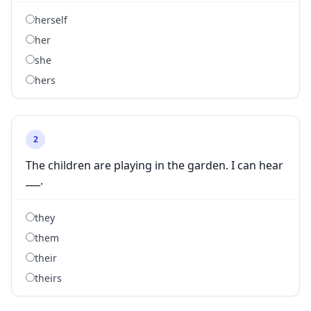
herself
her
she
hers
2
The children are playing in the garden. I can hear
___.
they
them
their
theirs